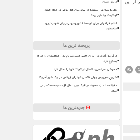
دانش بنیان
 از این
تجربه شما در استفاده از پیامرسان های بومی در ایام اختلال
اینترنت چه طور بود؟
اعلام فراخوان برای توسعه فناوری بومی پایش نفوذپذیری
ساختمان
پربحث ترین ها
مرگ دورکاری در ایران وقتی اینترنت ناپایدار متخصصان را ملزم
به کوچ کرد
خاموشی سراسری، اتصال اینترنت کوبا را مختل کرد
شروع سرویس پولی تاکسی خودران زوکس در یک شهر آمریکا
دقیقا به اندازه مصرف ترافیک بین الملل از حجم بسته کسر می
شود
جدیدترین ها