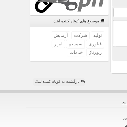
موضوع های كوتاه كننده لینك
تولید
شركت
آزمایش
فناوری
سیستم
ابزار
رپورتاژ
خدمات
بازگشت به کوتاه کننده لینک
ینك
نك
ك