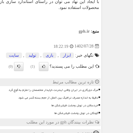
با ایجاد این نهاد می توان در راستای استاندارد سازی با
محصولات استفاده نمود.
منبع:
gph.ir
1402/07/28
18:22:19
تگهای خبر:
ابزار
,
بازی
,
تولید
,
سایت
این مطلب را می پسندید؟
(0)
(1)
تازه ترین مطالب مرتبط
مرگ دورکاری در ایران وقتی اینترنت ناپایدار متخصصان را ملزم به کوچ کرد
دقیقا به اندازه مصرف ترافیک بین الملل از حجم بسته کسر می شود
خردسالان در تونل وحشت فیلترشکن ها
کودکان در تونل وحشت فیلترشکن ها
نظرات بینندگان gph در مورد این مطلب