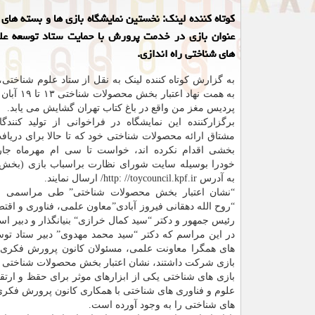
کوتاه کننده لینک: نخستین نمایشگاه بازی ها و بسته های
عنوان بازی در خدمت پرورش با حمایت ستاد توسعه علو
های شناختی راه اندازی.
به گزارش کوتاه کننده لینک به نقل از ستاد علوم شناختی، 
به همت نهاد اعتبا
پردیس مغز من واقع در باغ کتاب تهران گشایش می یابد.
برگزارکننده این نمایشگاه در فراخوانی از تولید کنند
مشتاق ارائه محصولات شناختی خود که تا حالا برای دریافت
بخشی اقدام نکرده اند، خواست تا سی ام مهرماه جا
خودرا بوسیله سایت شورای نظارت براسباب بازی (بخش
به آدرس http: //toycouncil.kpf.ir/ ارسال نمایند.
“نشان اعتبار بخش محصولات شناختی” طی مراسمی با
“روح الله دهقانی فیروز آبادی”معاون علمی، فناوری و اقتص
رئیس جمهور و دکتر “سید کمال خرازی“ بنیانگذار و دبیر ا
در این مراسم که دکتر “سید محمد مهدوی” دبیر ستاد تو
های همگرا معاونت علمی، مسئولان کانون پرورش فکری کو
بازی شرکت داشتند، نشان اعتبار بخش محصولات شناختی ر
بازی های شناختی یکی از ابزارهای موثر برای حقظ و ارتق
علوم و فناوری های شناختی با همکاری کانون پرورش فکری کو
های شناختی را به وجود آورده است.