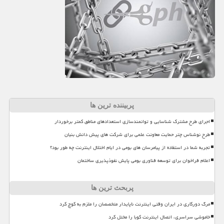
پربیننده ترین ها
اجرای طرح مشترک شناسایی و توانمندسازی استعدادهای مناطق کمتر برخوردار
طرح نوشناس چتر حمایت معاونت علمی برای شرکت های پیش دانش بنیان
تجربه شما در استفاده از پیامرسان های بومی در ایام اختلال اینترنت چه طور بود؟
اعلام فراخوان برای توسعه فناوری بومی پایش نفوذپذیری ساختمان
پربحث ترین ها
مرگ دورکاری در ایران وقتی اینترنت ناپایدار متخصصان را ملزم به کوچ کرد
خاموشی سراسری، اتصال اینترنت کوبا را مختل کرد