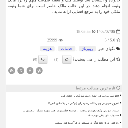
خانواده و آشنایان باید توسط چک و سفته ضمانت متهم را نزد مالک
وثیقه انجام دهند. در این حالت مالک حاضر است برای شما وثیقه
ملکی خود را به مرجع قضایی ارائه نماید .
1402/07/06
18:05:53
25999
5
/
5.0
تگهای خبر:
رپورتاژ
,
خدمات
,
هزینه
این مطلب را می پسندید؟
(0)
(1)
X
تازه ترین مطالب مرتبط
خاموشی سراسری، اتصال اینترنت کوبا را مختل کرد
شروع سرویس پولی تاکسی خودران زوکس در یک شهر آمریکا
انتشار ارزیابی رگولاتوری ارتباطات از مراسم خاکسپاری رهبر شهید تمرکز ایرانسل بر
مسئولیت ارتباطی جواب داد
راه اندازی کارخانه نوآوری مینیاتوری فرآورده های سنتی