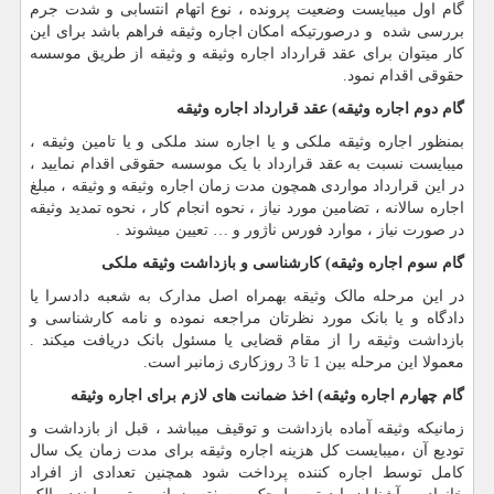
گام اول میبایست وضعیت پرونده ، نوع اتهام انتسابی و شدت جرم
بررسی شده و درصورتیکه امکان اجاره وثیقه فراهم باشد برای این
کار میتوان برای عقد قرارداد اجاره وثیقه و وثیقه از طریق موسسه
حقوقی اقدام نمود.
گام دوم اجاره وثیقه) عقد قرارداد اجاره وثیقه
بمنظور اجاره وثیقه ملکی و یا اجاره سند ملکی و یا تامین وثیقه ،
میبایست نسبت به عقد قرارداد با یک موسسه حقوقی اقدام نمایید ،
در این قرارداد مواردی همچون مدت زمان اجاره وثیقه و وثیقه ، مبلغ
اجاره سالانه ، تضامین مورد نیاز ، نحوه انجام کار ، نحوه تمدید وثیقه
در صورت نیاز ، موارد فورس ناژور و … تعیین میشوند .
گام سوم
اجاره وثیقه
) کارشناسی و بازداشت وثیقه ملکی
در این مرحله مالک وثیقه بهمراه اصل مدارک به شعبه دادسرا یا
دادگاه و یا بانک مورد نظرتان مراجعه نموده و نامه کارشناسی و
بازداشت وثیقه را از مقام قضایی یا مسئول بانک دریافت میکند .
معمولا این مرحله بین 1 تا 3 روزکاری زمانبر است.
گام چهارم اجاره وثیقه) اخذ ضمانت های لازم برای اجاره وثیقه
زمانیکه وثیقه آماده بازداشت و توقیف میباشد ، قبل از بازداشت و
تودیع آن ،میبایست کل هزینه اجاره وثیقه برای مدت زمان یک سال
کامل توسط اجاره کننده پرداخت شود همچنین تعدادی از افراد