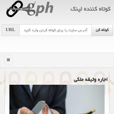
كوتاه كننده لینك
URL
منو
اجاره وثیقه ملکی