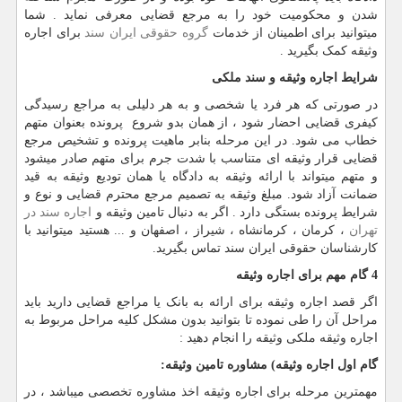
شدن و محکومیت خود را به مرجع قضایی معرفی نماید . شما
میتوانید برای اطمینان از خدمات
گروه حقوقی ایران سند
برای اجاره
وثیقه کمک بگیرید .
شرایط اجاره وثیقه و سند ملکی
در صورتی که هر فرد یا شخصی و به هر دلیلی به مراجع رسیدگی
کیفری قضایی احضار شود ، از همان بدو شروع پرونده بعنوان متهم
خطاب می شود. در این مرحله بنابر ماهیت پرونده و تشخیص مرجع
قضایی قرار وثیقه ای متناسب با شدت جرم برای متهم صادر میشود
و متهم میتواند با ارائه وثیقه به دادگاه یا همان تودیع وثیقه به قید
ضمانت آزاد شود. مبلغ وثیقه به تصمیم مرجع محترم قضایی و نوع و
شرایط پرونده بستگی دارد . اگر به دنبال تامین وثیقه و
اجاره سند در
تهران
، کرمان ، کرمانشاه ، شیراز ، اصفهان و ... هستید میتوانید با
کارشناسان حقوقی ایران سند تماس بگیرید.
4 گام مهم برای اجاره وثیقه
اگر قصد اجاره وثیقه برای ارائه به بانک یا مراجع قضایی دارید باید
مراحل آن را طی نموده تا بتوانید بدون مشکل کلیه مراحل مربوط به
اجاره وثیقه ملکی وثیقه را انجام دهید :
گام اول اجاره وثیقه) مشاوره تامین وثیقه:
مهمترین مرحله برای اجاره وثیقه اخذ مشاوره تخصصی میباشد ، در