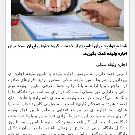
شما میتوانید برای اطمینان از خدمات گروه حقوقی ایران سند برای
اجاره وثیقه کمک بگیرید.
اجاره وثیقه ملکی
امروز قصد داریم به موضوع
اجاره وثیقه
یا تامین وثیقه اجاره ای
بپردازیم و شرایط تامین
وثیقه ملکی
بمنظور تودیع قرارهای صادره
از مراجع ، و یا ارائه به بانک را به شما معرفی نماییم. وثیقه مبلغ
مالی یا دارایی غیرمنقولی است که در ازای ضمانت نزد دادگاه ها یا
بانک ها می‌گذارند ، در لغت وثیقه به معنای «استوار» یا «آنچه بدان
اعتماد شود» و «محکم کاری» است . به عبارتی کاربرد
اجاره سند
یا
همان سند اجاره ای در مراجع قضایی بمنظور تامین قرار وثیقه
کیفری بوده و تنها در این شرایط آزادی فرد متهم و بازداشت شده
امکانپذیر است . این کار باعث میشود که متهم با تامین وثیقه تا روز
تشکیل دادگاه نهایی در خارج از زندان باشد، اما در زمان تشکیل
دادگاه باید پاسخگوی اتهامات خود بوده و در صورت مجرم شناخته