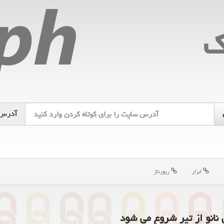
ك
آدرس
ابزار
رپورتاژ
 نانو از تیر شروع می شود