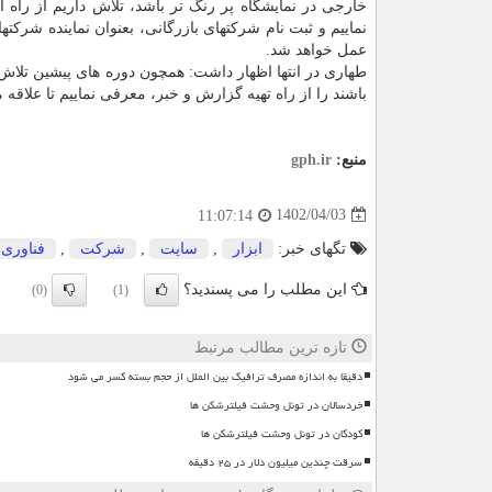
خارجی در نمایشگاه پر رنگ تر باشد، تلاش داریم از راه
نماییم و ثبت نام شرکتهای بازرگانی، بعنوان نماینده شرک
عمل خواهد شد.
طهاری در انتها اظهار داشت: همچون دوره های پیشین تلاش
باشند را از راه تهیه گزارش و خبر، معرفی نماییم تا علاقه 
منبع:
gph.ir
1402/04/03
11:07:14
تگهای خبر:
ابزار
,
سایت
,
شركت
,
فناوری
این مطلب را می پسندید؟
(0)
(1)
تازه ترین مطالب مرتبط
دقیقا به اندازه مصرف ترافیک بین الملل از حجم بسته کسر می شود
خردسالان در تونل وحشت فیلترشکن ها
کودکان در تونل وحشت فیلترشکن ها
سرقت چندین میلیون دلار در ۲۵ دقیقه