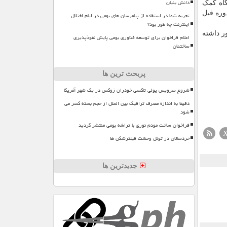
دانش بنیان
گاه کمک
وره قبل
تجربه شما در استفاده از پیامرسان های بومی در ایام اختلال
اینترنت چه طور بود؟
ر داشته
اعلام فراخوان برای توسعه فناوری بومی پایش نفوذپذیری
ساختمان
پربحث ترین ها
شروع سرویس پولی تاکسی خودران زوکس در یک شهر آمریکا
دقیقا به اندازه مصرف ترافیک بین الملل از حجم بسته کسر می
شود
فراخوان ساخت مودم نوری با تراشه بومی منتشر گردید
خردسالان در تونل وحشت فیلترشکن ها
جدیدترین ها