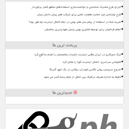
اجرای طرح مشترک شناسایی و توانمندسازی استعدادهای مناطق کمتر برخوردار
طرح نوشناس چتر حمایت معاونت علمی برای شرکت های پیش دانش بنیان
تجربه شما در استفاده از پیامرسان های بومی در ایام اختلال اینترنت چه طور بود؟
اعلام فراخوان برای توسعه فناوری بومی پایش نفوذپذیری ساختمان
پربحث ترین ها
مرگ دورکاری در ایران وقتی اینترنت ناپایدار متخصصان را ملزم به کوچ کرد
خاموشی سراسری، اتصال اینترنت کوبا را مختل کرد
شروع سرویس پولی تاکسی خودران زوکس در یک شهر آمریکا
دقیقا به اندازه مصرف ترافیک بین الملل از حجم بسته کسر می شود
جدیدترین ها