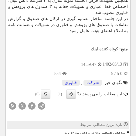
همچنین تسهیلات قرض الحسنه نمونه سازی به ۲ شرکت دانش بنیان،
اختصاص خط اعتباری و تسهیلات جعاله به ۳ صندوق های پژوهش و
فناوری مصوب شد.
در این جلسه ساختار تصمیم گیری در ارکان های صندوق و گزارش
تعاملات با صندوق های پژوهش و فناوری در تسهیلات و ضمانت نامه
به اطلاع اعضای هیئت عامل رسید.
منبع:
كوتاه كننده لینك
1402/03/13
14:39:47
854
5
/
5.0
تگهای خبر:
شركت
,
فناوری
این مطلب را می پسندید؟
(0)
(1)
X
تازه ترین مطالب مرتبط
رتبه هوش مصنوعی ایران در پژوهش بین ۱۲ تا ۱۸