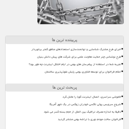
پربیننده ترین ها
اجرای طرح مشترک شناسایی و توانمندسازی استعدادهای مناطق کمتر برخوردار
طرح نوشناس چتر حمایت معاونت علمی برای شرکت های پیش دانش بنیان
تجربه شما در استفاده از پیامرسان های بومی در ایام اختلال اینترنت چه طور بود؟
اعلام فراخوان برای توسعه فناوری بومی پایش نفوذپذیری ساختمان
پربحث ترین ها
خاموشی سراسری، اتصال اینترنت کوبا را مختل کرد
شروع سرویس پولی تاکسی خودران زوکس در یک شهر آمریکا
دقیقا به اندازه مصرف ترافیک بین الملل از حجم بسته کسر می شود
فراخوان ساخت مودم نوری با تراشه بومی منتشر گردید