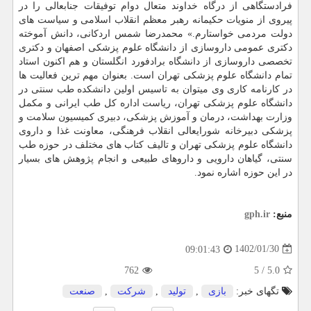
فرادستگاهی از درگاه خداوند متعال دوام توفیقات جنابعالی را در
پیروی از منویات حکیمانه رهبر معظم انقلاب اسلامی و سیاست های
دولت مردمی خواستارم.» محمدرضا شمس اردکانی، دانش آموخته
دکتری عمومی داروسازی از دانشگاه علوم پزشکی اصفهان و دکتری
تخصصی داروسازی از دانشگاه برادفورد انگلستان و هم اکنون استاد
تمام دانشگاه علوم پزشکی تهران است. بعنوان مهم ترین فعالیت ها
در کارنامه کاری وی میتوان به تاسیس اولین دانشکده طب سنتی در
دانشگاه علوم پزشکی تهران، ریاست اداره کل طب ایرانی و مکمل
وزارت بهداشت، درمان و آموزش پزشکی، دبیری کمیسیون سلامت و
پزشکی دبیرخانه شورایعالی انقلاب فرهنگی، معاونت غذا و داروی
دانشگاه علوم پزشکی تهران و تالیف کتاب های مختلف در حوزه طب
سنتی، گیاهان دارویی و داروهای طبیعی و انجام پژوهش های بسیار
در این حوزه اشاره نمود.
منبع:
gph.ir
1402/01/30
09:01:43
762
5
/
5.0
تگهای خبر:
بازی
,
تولید
,
شركت
,
صنعت