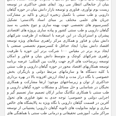
بنیان از جنابعالی انتظار می رود: ایفای نقش حداکثری در توسعه
زیست بوم نوآوری، فناوری و توسعه بازار دانش بنیان در حوزه گیاهان
دارویی و طب سنتی با تکمیل زنجیره ارزش و تاکید بر مشارکت
جریان های علمی مختلف بر مبنای اسناد بالادستی؛ تشکیل
کنسرسیوم های تخصصی جهت بهینه سازی و تنوع بخشی به سبد
گیاهان دارویی و طب سنتی کشور و پیاده سازی پروژه های اقتصادی
پیشران و استراتژیک در این عرصه با استفاده از ظرفیت شرکتهای
دانش بنیان و فناور و همکاری مرکز راهبری ستادهای ویژه توسعه
اقتصاد دانش بنیان؛ ایجاد حداقل ۵ کنسرسیوم تخصصی صنعتی با
ایجاد برند برتر در مقیاس ۱۰۰ شرکت برتر این حوزه با ظرفیت
راهبری شرکتهای کوچک و متوسط دانش بنیان و فناور و امکان
توسعه زیرساخت های لازم جهت رقابت بین المللی؛ عرضه برنامه
توسعه همکاریهای اقتصاد محور در حوزه گیاهان دارویی و طب سنتی
با کلیه دستگاه ها و سازمانهای مرتبط دولتی و بازیگران بخش
خصوصی با نگاه دراز مدت و ایجاد ارزش افزوده بالا در بهره برداری
حداکثری از توان و زیرساختهای موجود؛ ارتقا مشارکت و همکاری
نخبگان در شناسایی و حل مسائل و مشکلات حوزه گیاهان دارویی و
طب سنتی با همکاری تنگاتنگ سایر ارکان تصمیم ساز تصمیم گیر و
اجرایی دولتی و خصوصی؛ توجه جدی به نفوذ فناوری های تحول
آفرین در قسمت گیاهان دارویی با نگاه ویژه به پالایشگاه های خالص
سازی و تولید متابولیت های ثانویه گیاهان دارویی؛ پشتیبانی از توسعه
مراکز ملی، آموزشی تحقیقاتی و درمانی طب سنتی با هماهنگی های