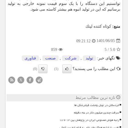
توانستیم این دستگاه را با یک سوم قیمت نمونه خارجی به تولید
برسانیم که این در تولید انبوه هم بیشتر کاسته می شود.
منبع:
كوتاه كننده لینك
1401/06/05
09:21:12
859
5
/
5.0
تگهای خبر:
تولید
,
شركت
,
صنعت
,
فناوری
این مطلب را می پسندید؟
(0)
(1)
X
تازه ترین مطالب مرتبط
خردسالان در تونل وحشت فیلترشکن ها
سرقت چندین میلیون دلار در ۲۵ دقیقه
رتبه هوش مصنوعی ایران در پژوهش بین ۱۲ تا ۱۸
تغییر پارادایم همکاریهای علمی و فناورانه بین المللی