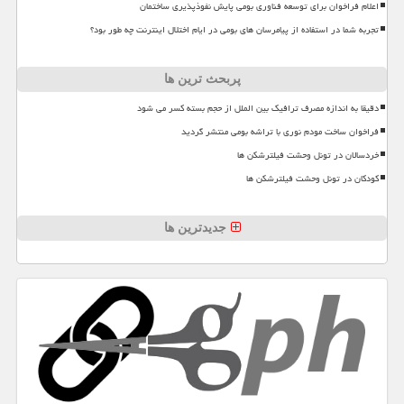
اعلام فراخوان برای توسعه فناوری بومی پایش نفوذپذیری ساختمان
تجربه شما در استفاده از پیامرسان های بومی در ایام اختلال اینترنت چه طور بود؟
پربحث ترین ها
دقیقا به اندازه مصرف ترافیک بین الملل از حجم بسته کسر می شود
فراخوان ساخت مودم نوری با تراشه بومی منتشر گردید
خردسالان در تونل وحشت فیلترشکن ها
کودکان در تونل وحشت فیلترشکن ها
جدیدترین ها