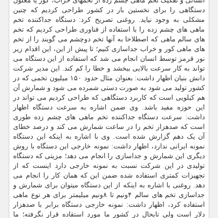
انسانی و تفکیک تخم ماهی چشم زده از تخمهای خراب، کور یا معلول
دستگاهی را برای نخستین بار در کشور طراحی کردیم که چنین
مشکلی به وجود نیاید. روغنی تصریح کرد: دستگاه جداکننده تخم
ماهی های چشم زده را با استفاده از فناوری طراحی کردیم که تخم
های سالم ماهی که اصطلاحا به آنها تخم دوچشم می گویند را از تخم
های ماهی کور و خراب جداسازی کنیم؛ تا پیش از این، این اقدام زیر
نور قرمز توسط انسان انجام می شد که استفاده از این دستگاه می
تواند به کار سرعت بالایی ببخشد و خطا را کم کند. این مدیر شرکت
دانش بنیان اظهار داشت: بعنوان مثال حدود ۱۵۰ میلیون تخمی که در
کشور تولید می شود به صورت دستی شمرده می شود و شمارش آن
هم کیلویی است که کاربرد دستگاهی که طراحی کردیم می تواند در
این حوزه مفید باشد. وی ضمن اشاره به سرعت دستگاه اظهار
داشت: سرعت دستگاه جداکننده تخم ماهی های چشم زده طوری
است که صدهزار تخم را در ساعت شمارش می کند و درصد خطای
آن یک دهم گزارش شده است. وی با اشاره به اینکه این دستگاه
نمونه ایرانی ندارد، اظهار داشت: نمونه خارجی این دستگاه با روش
دیگری این شمارش و جداسازی را انجام می دهد؛ مزیتی که دستگاه
تولیدی در این شرکت نسبت به نمونه خارجی دارد اینست که از
تجهیزات کمتری استفاده شده ضمن این که همان کار را انجام می
دهد. روغنی با اشاره به اینکه از این دستگاه میتوان برای شمارش و
جداسازی تخم های سالم ۴ونیم تا ۸ونیم میلیمتر برای هر نوع ماهی
استفاده کرد، اظهار داشت: نمونه خارجی دستگاه برابر با صدهزار
دلار است ولی تابحال در کشور ما مورد استقاده قرار نگرفته؛ ما