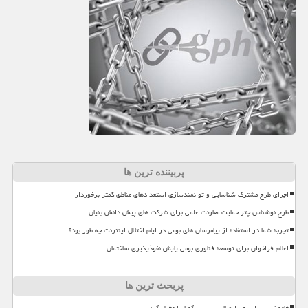
پربیننده ترین ها
اجرای طرح مشترک شناسایی و توانمندسازی استعدادهای مناطق کمتر برخوردار
طرح نوشناس چتر حمایت معاونت علمی برای شرکت های پیش دانش بنیان
تجربه شما در استفاده از پیامرسان های بومی در ایام اختلال اینترنت چه طور بود؟
اعلام فراخوان برای توسعه فناوری بومی پایش نفوذپذیری ساختمان
پربحث ترین ها
خاموشی سراسری، اتصال اینترنت کوبا را مختل کرد