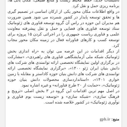
تاسیسات جدید، حفظ محیط زیست و منابع طبیعی، مکان یابی ها،
برنامه ریزی حمل و نقل کرد.
در واقع اطلاعات مکان محور یکی از ارکان اساسی در تصمیم گیری
ها و تحقق توسعه پایدار در کشور شمرده می شود. همین ضرورت
هم مدیران این حوزه در راس آن گروه توسعه فناوری های ژئوماتیک
ستاد توسعه فناوری های فضایی و حمل و نقل پیشرفته معاونت
علمی و فناوری ریاست جمهوری را در اجرائی کردن ۱۵ پروژه برای
توسعه کسب و کارهای فناورانه فعال در زمینه مکان محور مجاب
کرد.
از دیگر اقدامات در این عرصه می توان به «راه اندازی بخش
ژئوماتیک شبکه ملی آزمایشگاهی فناوری های راهبردی»، «مشارکت
در برگزاری اولین نمایشگاه تخصصی ارائه توانمندی های شرکت های
دانش بنیان ایران ژئو ۱۴۰۰»، «برگزاری نمایشگاه تخصصی ارائه
توانمندی های شرکت های دانش بنیان حوزه کاداستر و مقابله با زمین
خواری ۱۴۰۱»، «استانداردسازی محصولات دانش بنیان حوزه
ژئوماتیک»، «حمایت از ۲۰ طرح فناورانه» و غیره اشاره نمود.
در اصل مهم ترین اقدامات این گروه در ۳ بخش اصلی «ترویج و
فرهنگ سازی»، «شبکه سازی» و «توسعه زیست بوم فناوری و
نوآوری ژئوماتیک» در کشور خلاصه شده است.
منبع:
gph.ir