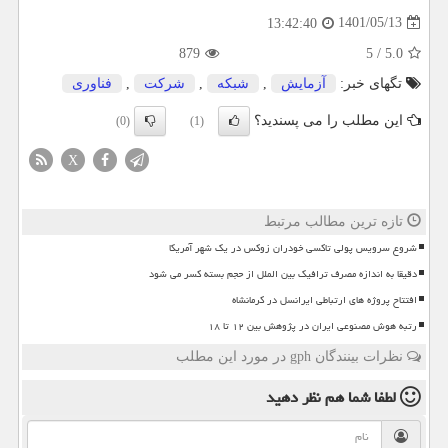
1401/05/13
13:42:40
879
5
/
5.0
تگهای خبر:
آزمایش
,
شبكه
,
شركت
,
فناوری
این مطلب را می پسندید؟
(0)
(1)
X
تازه ترین مطالب مرتبط
شروع سرویس پولی تاکسی خودران زوکس در یک شهر آمریکا
دقیقا به اندازه مصرف ترافیک بین الملل از حجم بسته کسر می شود
افتتاح پروژه های ارتباطی ایرانسل در کرمانشاه
رتبه هوش مصنوعی ایران در پژوهش بین ۱۲ تا ۱۸
نظرات بینندگان gph در مورد این مطلب
لطفا شما هم
نظر دهید