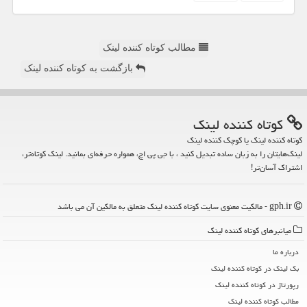
مطالب کوتاه کننده لینک
بازگشت به کوتاه کننده لینک
كوتاه كننده لینك
کوتاه کننده لینک یا کوچک کننده لینک
لینک‌هایتان را به زبان ساده تبدیل کنید ، با جی پی اچ، همواره حرفه‌ای بمانید. لینک کوتاه‌تر،
اشتراک آسان‌تر!
gph.ir - مالکیت معنوی سایت كوتاه كننده لینك متعلق به مالکین آن می باشد
میانبرهای كوتاه كننده لینك
درباره ما
بک لینک در كوتاه كننده لینك
رپورتاژ در كوتاه كننده لینك
مطالب كوتاه كننده لینك