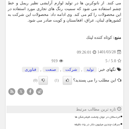
می کنند. از نانوکربن ها در تولید لوازم آرایشی نظیر ریمل و خط
چشم استفاده می شود که سمیت رنگ های تجاری مورد استفاده در
این محصولات را کم می کند. وی ادامه داد: محصولات این شرکت به
کشورهای لبنان، عراق، افغانستان و کویت صادر می شود.
منبع:
كوتاه كننده لینك
1401/03/28
09:26:01
919
5
/
5.0
تگهای خبر:
تولید
,
شركت
,
صنعت
,
فناوری
این مطلب را می پسندید؟
(0)
(1)
X
تازه ترین مطالب مرتبط
خردسالان در تونل وحشت فیلترشکن ها
سرقت چندین میلیون دلار در ۲۵ دقیقه