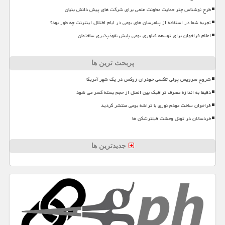
طرح نوشناس چتر حمایت معاونت علمی برای شرکت های پیش دانش بنیان
تجربه شما در استفاده از پیامرسان های بومی در ایام اختلال اینترنت چه طور بود؟
اعلام فراخوان برای توسعه فناوری بومی پایش نفوذپذیری ساختمان
پربحث ترین ها
شروع سرویس پولی تاکسی خودران زوکس در یک شهر آمریکا
دقیقا به اندازه مصرف ترافیک بین الملل از حجم بسته کسر می شود
فراخوان ساخت مودم نوری با تراشه بومی منتشر گردید
خردسالان در تونل وحشت فیلترشکن ها
جدیدترین ها