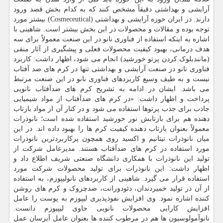
آرایشی و بهداشتی دقیقاً مشخص کنند که به کدام بخش قصد ورود
دارند. در ایران حوزه آرایشی و بهداشتی (Cosmeceutical) بیشتر مورد
توجه بوده و مقالات و محصولات در این بخش بیشتر است. شاهینی با
اشاره به اینکه استفاده از فناوری نانو در این صنعت معمولاً برای سه
هدف درمانی، بهبود کیفیت محصولات فعلی و پیشگیری از آثار منفی
(مانندبلوک کردن پرتو خورشید) انجام می شود، اظهار داشت: کاربرد
فناوری نانو در صنعت آرایشی و بهداشتی تنها در کرم های ضد آفتاب
نیست و به طیف وسیع کاربردهای فناوری نانو در این صنعت مرتبط
می باشد. ایشان در ادامه به تشریح کرم های ضدآفتاب نانویی
پرداخت و اظهار داشت: «در کرم های ضدآفتاب از مواد شیمیایی
جاذب برای جذب پرتوها استفاده می شود و در کنار آن از مواد بازتاب
دهنده هم برای بازتابش نور خورشید استفاده شده است؛ نانوذرات
معمولاً بعنوان بازتاب دهنده کیفیت کرم ها را بهبود داده اند. در این
میان نانوذرات تیتانیم و اکسید روی همچون پرکاربردترین نانوذرات
مورد استفاده در کرم های ضدآفتاب هستند. مدیرعامل شرکت از
تولید این نانوذرات با همکاری دانشگاه صنعتی شریف اطلاع داد و
اظهار داشت: این نانوذرات برای تولید محصولات شرکت مورد
استفاده قرار می گیرد. شاهینی از کاربردهای نانولیپوزم، به استفاده
از آن در تولید خمیردندان، دئودورانت، ضدچروک و کرم های روشن
کننده اشاره نمود. وی افزایش نفوذپذیری لیپوزم به پوست را عامل
افزایش کارایی محصولات نانویی حاوی لیپیوزم دانست.
نانوآمولوسیون ها هم در مرطوب کننده ها بعنوان عامل آبرسان عمل