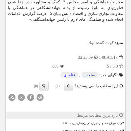
معاونت هماهنگی و امور مجلس ۴- کمک و مشاورت در جدا شدن
فناوریهای به بلوغ رسیده از بدنه جهاددانشگاهی در هماهنگی با
معاونت تجاری سازی و اقتصاد دانش بنیان ۵- عرضه گزارش اقدامات
انجام شده و هماهنگی های لازم با رئیس جهاددانشگاهی»
منبع:
كوتاه كننده لینك
1401/03/17
22:23:09
869
5
/
5.0
تگهای خبر:
صنعت
,
فناوری
این مطلب را می پسندید؟
(0)
(1)
X
تازه ترین مطالب مرتبط
رتبه هوش مصنوعی ایران در پژوهش بین ۱۲ تا ۱۸
تغییر پارادایم همکاریهای علمی و فناورانه بین المللی