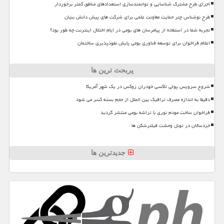
اجرای طرح مشترک شناسایی و توانمندسازی استعدادهای مناطق کمتر برخوردار
طرح نوشناس چتر حمایت معاونت علمی برای شرکت های پیش دانش بنیان
تجربه شما در استفاده از پیامرسان های بومی در ایام اختلال اینترنت چه طور بود؟
اعلام فراخوان برای توسعه فناوری بومی پایش نفوذپذیری ساختمان
پربحث ترین ها
شروع سرویس پولی تاکسی خودران زوکس در یک شهر آمریکا
دقیقا به اندازه مصرف ترافیک بین الملل از حجم بسته کسر می شود
فراخوان ساخت مودم نوری با تراشه بومی منتشر گردید
خردسالان در تونل وحشت فیلترشکن ها
جدیدترین ها