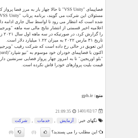
فضاپیمای "VSS Unity" تا حالا چهار بار به مرز فضا پرواز کرده است که همه آنها پروازهای آزمایشی بوداند.
شده است که انتظار می رود تا اواسط سال جاری ادامه دا
تاریخ ۳۱ مارس ۲۰۲۲ به میزان ۱.۲۲ میلیارد دلار است.
اکنون با فضاپیمای خودران خود موسوم به "نیو شپارد"(New Shepard) مشتریان خودرا به فضای زیرمداری می برد.
قیمت بلیت پروازهای خودرا فاش نکرده است.
منبع:
gph.ir
1401/02/17
21:09:35
تگهای خبر:
آزمایش
,
خدمات
,
شركت
این مطلب را می پسندید؟
(0)
(1)