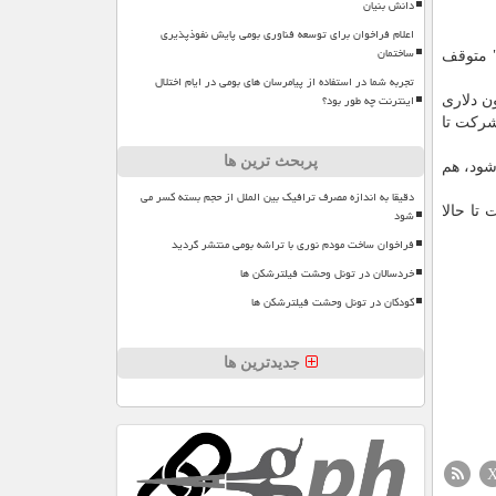
دانش بنیان
اعلام فراخوان برای توسعه فناوری بومی پایش نفوذپذیری
ساختمان
 این شرکت می گویند، برنامه پرتاب "VSS Unity" هم اکنون به سبب تعمیر و نگهداری و همین طور بهبود هواپیمای "VMS Eve" متوقف
تجربه شما در استفاده از پیامرسان های بومی در ایام اختلال
اینترنت چه طور بود؟
"ویرجین گلکتیک" است. این شرکت در سه ماهه اول سال ۲۰۲۲ زیان خالص ۹۳ میلیون دلاری
یر نقدی شرکت تا
پربحث ترین ها
ف بزوس" اداره می شود، هم
دقیقا به اندازه مصرف ترافیک بین الملل از حجم بسته کسر می
ست. البته این شرکت تا حالا
شود
فراخوان ساخت مودم نوری با تراشه بومی منتشر گردید
خردسالان در تونل وحشت فیلترشکن ها
کودکان در تونل وحشت فیلترشکن ها
جدیدترین ها