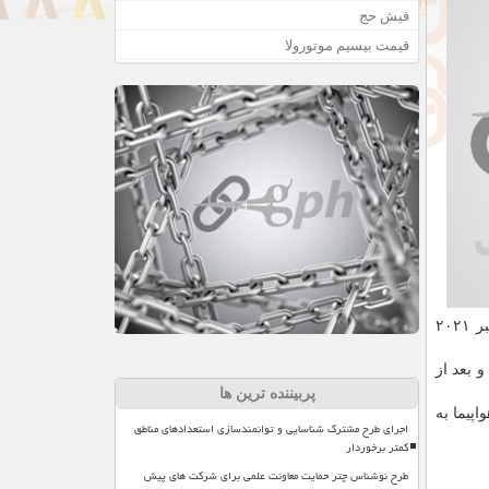
فیش حج
قیمت بیسیم موتورولا
رزرو یک صندلی در هواپیمای فضایی "VSS Unity" متعلق به این شرکت هم اکنون ۴۵۰ هزار دلار قیمت دارد. "ویرجین گلکتیک" از نوامبر ۲۰۲۱
نجام شد و بعد از
پربیننده ترین ها
 این هواپیما به
اجرای طرح مشترک شناسایی و توانمندسازی استعدادهای مناطق
کمتر برخوردار
طرح نوشناس چتر حمایت معاونت علمی برای شرکت های پیش