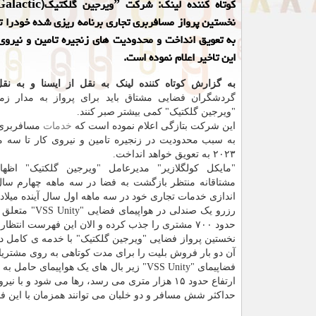
کوتاه کننده لینک: شرکت ˮو
به تعویق انداخت و محدودیت های زنجیره تامین و نیروی 
این تاخیر اعلام نموده است.
به گزارش کوتاه کننده لینک به نقل از ایسنا و به نق
گردشگران فضایی مشتاق باید برای پرواز به مدار ز
"ویرجین گلکتیک" کمی بیشتر صبر کنند.
این شرکت بتازگی اعلام نموده است که
خدمات
مسافربری 
به سبب محدودیت در زنجیره تامین و نیروی کار تا سه م
۲۰۲۳ به تعویق خواهد انداخت.
"مایکل کولگلازیر" مدیرعامل "ویرجین گلکتیک" اظه
اندازی خدمات تجاری خود در سه ماهه اول سال آینده میلاد
حدود ۷۰۰ مشتری را جذب کرده و الان این فهرست انتظار را شامل ۸۰۰ نفر گزارش کرده است.
آن دو بار فروش بلیت را برای مدت کوتاهی به روی مشتری
ارتفاع حدود ۱۵ هزار متری می رسد، رها می شود و با نیروی موتورهای موشک خود به فضای زیر مداری پرواز می کند.
حداکثر شش مسافر و دو خلبان می توانند همزمان با این فض