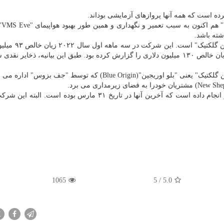
مسئولان
شته باشد.
اعلامیه اخیر قسمتی از انتشار نتایج مالی سه ماهه 
را گزارش کرد، در صورتیکه در سه ماهه اول سال ۲۰۲۱ زیان خالص ۱۳۰ میلیون دلاری را گزارش کرده بود. طبق این بیانیه، ذخا
این تعویق در حالی رخ داده است که شرکت رقیب "ویرجین گلکتیک" یعنی "بلو اوریجین"(Blue Origin) که توسط "ج
"بلو اوریجین" تا به امروز چهار پرواز فضایی سرنشین دار انجام داده است که آخرین آنها در تاریخ ۳۱ مارس بوده ا
1065
5
/
5.0
X