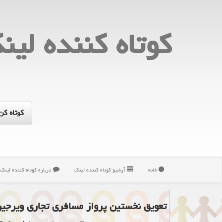
كوتاه كننده لین
خانه
آرشیو كوتاه كننده لینك
درباره كوتاه كننده لینك
تعویق نخستین پرواز مسافری تجاری ویرجین گل