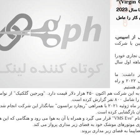
یرجین گلکتیکˮ(Virgin Galactic)
نخستین پرواز مسافربری تجاری برنامه ریزی شده خودرا تا سال 2023
کار را عامل
ل از اسپیس،
مین با شرکت
تجاری خودرا
اهه اول سال
ار داشت: ما
مشتاقانه منتظر بازگشت به فضا در سه ماهه چهارم سال ۲۰۲۲ و راه
ی هستیم.
نخستین پرواز فضایی "ویرجین گلکتیک" با خدمه ی کامل در ماه ژوئیه ۲۰۲۱ با همراهی "ریچارد برانسون" بنیانگذار این شرکت ا
ان بازگشایی کرده است.
فضاپیمای "VSS Unity" زیر بال های یک هواپیمای حامل به نام "VMS Eve" قرار می گیرد و همراه با آن به هوا می رود و هنگامی که
اپیما به فضای زیر مداری بروند.