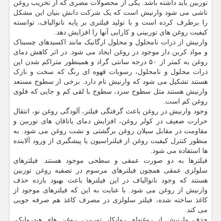
توربین باید داشته باشد. یکی از محصولات مضری که از تخریب روغن
ناشی می شود وارنیش است که یک شرکت دانش بنیان این مشکل
را برطرف کرده است و با تولید فیلتری بر پایه نانوالیاف، توانسته
کیفیت روغن های توربینی و کارایی آنها را افزایش دهد.
وارنیش از ذرات نامحلول و محلول ارگانیک مانند اکسیدهای چسبناک
و مواد کربن دار موجود در روغن ایجاد می شود. در اثر کاهش دمای
روغن به کمتر از ۵۰ درجه سانتی گراد و همینطور متراکم شدن این
ذرات محلول و نامحلول، رسوبات قهوه ای رنگ که سخت و نازک
هستند تشکیل می شود که وارنیش نام دارد. برخی از سطوح مستعد
وارنیش هستند مثل سطوح سرد، سطوح با لقی کم و جایی که فلوی
روغن کم است.
وجود وارنیش در روغن باعث گرفتگی فیلتر، آلودگی روغن نو، انتقال
حرارت ضعیف در کولر روغن، افزایش دمای یاتاقان های توربین و
مقاومت در مقابل سیلان روغن برگشتی و نشت روغن می شود. به
منظور کنترل کیفیت روغن از فیلتراسیون یا پیشگیری از ورود آلاینده
ها استفاده می شود.
فیلترها به دو صورت عمقی و سطحی موجود هستند. فیلترهای
سلولزی عمقی همچون فیلترهای مرسوم در تصفیه روغن توربین
هستند که وجود نانوالیاف در این فیلترها باعث بهبود بازده حذف
وارنیش از روغن می شود. با عنایت به این که فیلترهای موجود از
کاغذ ساخته شده، فیلتر سلولزی در مصرف کاغذ هم صرفه جویی
می کند.
حذف وارنیش از روغنهای روانکار توربین، روغن های هیدرولیک،