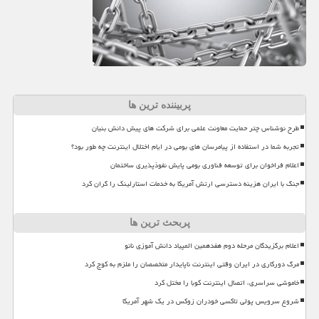
پربیننده ترین ها
طرح نوشناس چتر حمایت معاونت علمی برای شرکت های پیش دانش بنیان
تجربه شما در استفاده از پیامرسان های بومی در ایام اختلال اینترنت چه طور بود؟
اعلام فراخوان برای توسعه فناوری بومی پایش نفوذپذیری ساختمان
جنگ با ایران هزینه دسترسی ارتش آمریکا به خدمات استارلینک را گران کرد
پربحث ترین ها
اعلام برگزیدگان مرحله دوم هفدهمین المپیاد دانش آموزی نانو
مرگ دورکاری در ایران وقتی اینترنت ناپایدار متخصصان را ملزم به کوچ کرد
خاموشی سراسری، اتصال اینترنت کوبا را مختل کرد
شروع سرویس پولی تاکسی خودران زوکس در یک شهر آمریکا