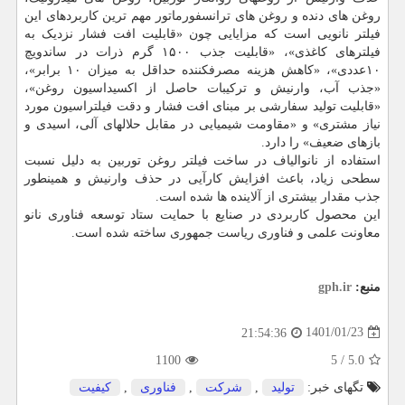
روغن های دنده و روغن های ترانسفورماتور مهم ترین کاربردهای این
فیلتر نانویی است که مزایایی چون «قابلیت افت فشار نزدیک به
فیلترهای کاغذی»، «قابلیت جذب ۱۵۰۰ گرم ذرات در ساندویچ
۱۰عددی»، «کاهش هزینه مصرف‎کننده حداقل به میزان ۱۰ برابر»،
«جذب آب، وارنیش و ترکیبات حاصل از اکسیداسیون روغن»،
«قابلیت تولید سفارشی بر مبنای افت فشار و دقت فیلتراسیون مورد
نیاز مشتری» و «مقاومت شیمیایی در مقابل حلال‎های آلی، اسیدی و
بازهای ضعیف» را دارد.
استفاده از نانوالیاف در ساخت فیلتر روغن توربین به دلیل نسبت
سطحی زیاد، باعث افزایش کارآیی در حذف وارنیش و همینطور
جذب مقدار بیشتری از آلاینده ها شده است.
این محصول کاربردی در صنایع با حمایت ستاد توسعه فناوری نانو
معاونت علمی و فناوری ریاست جمهوری ساخته شده است.
منبع:
gph.ir
1401/01/23
21:54:36
1100
5
/
5.0
تگهای خبر:
تولید
,
شركت
,
فناوری
,
كیفیت