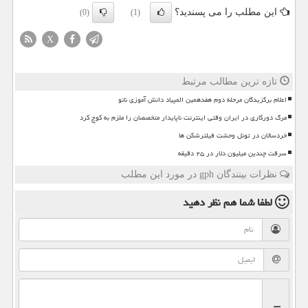
این مطلب را می پسندید؟
(0)
(1)
X
تازه ترین مطالب مرتبط
اعلام برگزیدگان مرحله دوم هفدهمین المپیاد دانش آموزی نانو
مرگ دورکاری در ایران وقتی اینترنت ناپایدار متخصصان را ملزم به کوچ کرد
خردسالان در تونل وحشت فیلترشکن ها
سرقت چندین میلیون دلار در ۲۵ دقیقه
نظرات بینندگان gph در مورد این مطلب
لطفا شما هم
نظر دهید