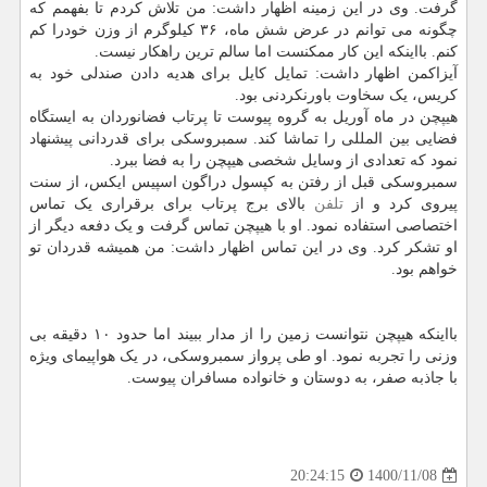
گرفت. وی در این زمینه اظهار داشت: من تلاش کردم تا بفهمم که
چگونه می توانم در عرض شش ماه، ۳۶ کیلوگرم از وزن خودرا کم
کنم. بااینکه این کار ممکنست اما سالم ترین راهکار نیست.
آیزاکمن اظهار داشت: تمایل کایل برای هدیه دادن صندلی خود به
کریس، یک سخاوت باورنکردنی بود.
هیپچن در ماه آوریل به گروه پیوست تا پرتاب فضانوردان به ایستگاه
فضایی بین المللی را تماشا کند. سمبروسکی برای قدردانی پیشنهاد
نمود که تعدادی از وسایل شخصی هیپچن را به فضا ببرد.
سمبروسکی قبل از رفتن به کپسول دراگون اسپیس ایکس، از سنت
پیروی کرد و از
تلفن
بالای برج پرتاب برای برقراری یک تماس
اختصاصی استفاده نمود. او با هیپچن تماس گرفت و یک دفعه دیگر از
او تشکر کرد. وی در این تماس اظهار داشت: من همیشه قدردان تو
خواهم بود.
بااینکه هیپچن نتوانست زمین را از مدار ببیند اما حدود ۱۰ دقیقه بی
وزنی را تجربه نمود. او طی پرواز سمبروسکی، در یک هواپیمای ویژه
با جاذبه صفر، به دوستان و خانواده مسافران پیوست.
1400/11/08
20:24:15