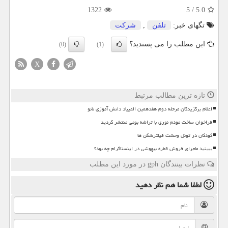
1322
5
/
5.0
تگهای خبر:
تلفن
,
شركت
این مطلب را می پسندید؟
(0)
(1)
X
تازه ترین مطالب مرتبط
اعلام برگزیدگان مرحله دوم هفدهمین المپیاد دانش آموزی نانو
فراخوان ساخت مودم نوری با تراشه بومی منتشر گردید
کودکان در تونل وحشت فیلترشکن ها
ببینید ماجرای فروش قطره بیهوشی در اینستاگرام چه بود؟
نظرات بینندگان gph در مورد این مطلب
لطفا شما هم
نظر دهید