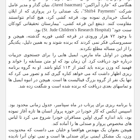
هنگامی که "جارد آیزاکمن" (Jared Isaacman)، بنیان گذار و مدیر عامل
شرکت "Shift4 Payments"، یک صندلی را در پروازی که از ایلان
ماسک خریداری نموده بود، قرعه کشی کرد، هیچ کدام نتوانستند
مقاومت کنند. ذینفع این قرعه کشی، "بیمارستان تحقیقاتی کودکان
سنت جود" (St. Jude Children's Research Hospital) بود.
با وجود ۷۲ هزار ورودی در قرعه کشی فوریه گذشته، هیپچن و
سمبروسکی فکر نمی کردند که برنده شوند و به همین دلیل، یکدیگر
را از این مساله مطلع نکردند.
هیپچن در اوایل ماه مارس، ایمیل هایی را برای جستجوی جزییات
درباره خود دریافت کرد. آن زمان بود که او متن مسابقه را خواند و
فهمید که وزن برنده باید کمتر از ۱۱۳ کیلو باشد. او به گروه برنامه
ریزی اظهار داشت که می خواهد کناره گیری کند و تصور می کرد که
تنها یک نفر از گروه بزرگ فینالیست ها است. هیپچن در انبوه ایمیل ها
و تماسهای بعدی دریافت که برنده شده است و شگفت زده شد.
با برنامه ریزی برای پرتاب در ماه سپتامبر، جدول زمانی محدود بود.
اسپیس ایکس که کار خودرا در حوزه پرواز انسان ها تازه آغاز نموده
بود، باید اندازه گیری اولین مسافران خودرا شروع می کرد تا لباس
های مخصوص پرواز و صندلی ها را آماده کند.
هیپچن بعنوان یک مهندس هوافضا و خلبان می دانست که محدودیت
وزن، یک مشکل ایمنی برای صندلی ها است و نمی توان آنرا نادیده