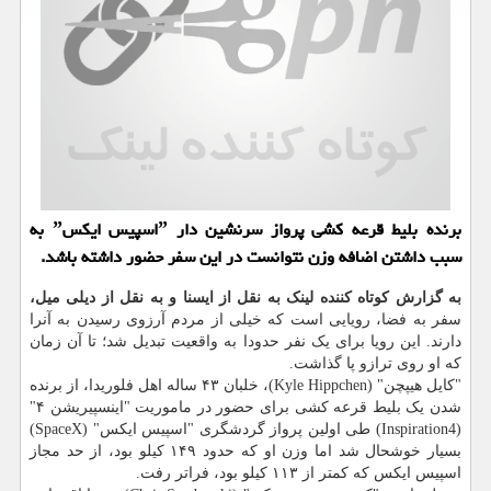
برنده بلیط قرعه کشی پرواز سرنشین دار ˮاسپیس ایکسˮ به
سبب داشتن اضافه وزن نتوانست در این سفر حضور داشته باشد.
به گزارش کوتاه کننده لینک به نقل از ایسنا و به نقل از دیلی میل،
سفر به فضا، رویایی است که خیلی از مردم آرزوی رسیدن به آنرا
دارند. این رویا برای یک نفر حدودا به واقعیت تبدیل شد؛ تا آن زمان
که او روی ترازو پا گذاشت.
"کایل هیپچن" (Kyle Hippchen)، خلبان ۴۳ ساله اهل فلوریدا، از برنده
شدن یک بلیط قرعه کشی برای حضور در ماموریت "اینسپیریشن ۴"
(Inspiration4) طی اولین پرواز گردشگری "اسپیس ایکس" (SpaceX)
بسیار خوشحال شد اما وزن او که حدود ۱۴۹ کیلو بود، از حد مجاز
اسپیس ایکس که کمتر از ۱۱۳ کیلو بود، فراتر رفت.