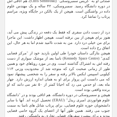
صندلی او به "کریس سمبروسکی" (Chris Sembroski)، هم اتاقی اش
در دوره دانشگاه رسید. سمبروسکی، ۴۲ ساله و یک مهندس علوم
داده در واشنگتن است. هیپچن از یک بالکن در جایگاه ویژه، مراسم
پرتاب را تماشا کرد.
درد از دست دادن سفری که فقط یک دفعه در زندگی پیش می آید،
هنوز برای هیپچن از بین نرفته است. هیپچن اظهار داشت: این ماجرا
برای من خیلی درد دارد. من به شدت ناامید شدم اما به هر حال، این
اتفاق رخ داده است.
هیپچن بتازگی داستان خودرا طی اولین بازدید خود از "مرکز فضایی
کندی" (Kennedy Space Centre) ناسا بعد از موشک سواری از دست
رفته اش به اشتراک گذاشته است. وی در مورد رویاهای خود و همین
طور از زمانی صحبت کرد که متوجه شد از محدودیت وزنی ۱۱۳
کیلویی اسپیس ایکس بالاتر رفته و سفر را به شخصی پیشنهاد نمود
که می دانست این پرواز برای او به همان اندازه ارزش دارد. چهار
ماه بعد، او حدس می زد که احیانا کمتر از ۵۰ نفر می دانند که او
برنده واقعی بوده است.
هیپچن و سمبروسکی در دوره دانشگاه، هم اتاقی بودند و در "دانشگاه
علوم هوانوردی امبری ریدل" (ERAU) تحصیل کرده اند. آنها با سایر
دانشجویان حوزه علوم فضایی، برای پرتاب شاتل های ناسا به سمت
جنوب می رفتند. همین طور آنها از اعضای یک گروه حامی فضایی
بودند و برای پیشبرد سفرهای فضایی تجاری به واشنگتن رفتند.