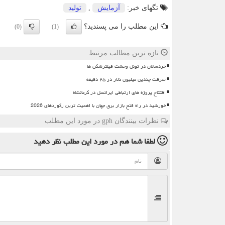
تگهای خبر:
آزمایش
,
تولید
این مطلب را می پسندید؟
(0)
(1)
تازه ترین مطالب مرتبط
خردسالان در تونل وحشت فیلترشکن ها
سرقت چندین میلیون دلار در ۲۵ دقیقه
افتتاح پروژه های ارتباطی ایرانسل در کرمانشاه
خورشید در راه فتح بازار برق جهان با اهمیت ترین رکوردهای 2026
نظرات بینندگان gph در مورد این مطلب
لطفا شما هم
در مورد این مطلب
نظر دهید