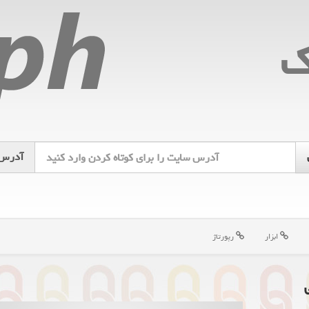
ك
آدرس
ابزار
رپورتاژ