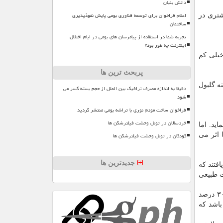
دانش بنیان
اعلام فراخوان برای توسعه فناوری بومی پایش نفوذپذیری
فتند که بدن فضانوردان ۵۴ درصد گلبول بیشتری در
ساختمان
تجربه شما در استفاده از پیامرسان های بومی در ایام اختلال
اینترنت چه طور بود؟
خیلی کم
پربحث ترین ها
ه گلبول
دقیقا به اندازه مصرف ترافیک بین الملل از حجم بسته کسر می
شود
فراخوان ساخت مودم نوری با تراشه بومی منتشر گردید
خردسالان در تونل وحشت فیلترشکن ها
ید. اما
کودکان در تونل وحشت فیلترشکن ها
 اثر می
جدیدترین ها
یافتند که
ت طبیعی
این تیم یک سال بعد از بازگشت فضانوردان هم اندازه گیری های مشابه را تکرار کردند و دریافتند که تخریب گلبول های قرمز همچنان ۳۰ درصد
باشد که