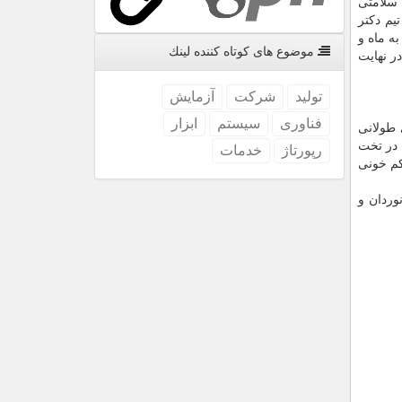
 سلامتی
یم دکتر
ه ماه و
موضوع های كوتاه كننده لینك
ر نهایت
تولید
شركت
آزمایش
فناوری
سیستم
ابزار
 طولانی
 در تخت
رپورتاژ
خدمات
کم خونی
وردان و