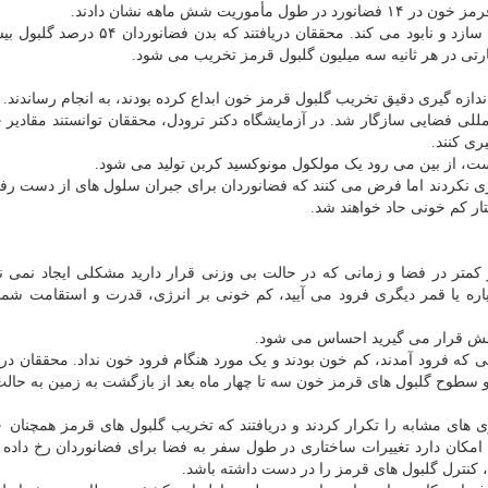
 شش ماهه نشان دادند.
در روی زمین، بدن ما هر ثانیه دو میلیون سلول قرمز می سازد و نابود می کند. محققان دریا
 در هر ثانیه سه میلیون گلبول قرمز تخریب می شود.
ازه گیری دقیق تخریب گلبول قرمز خون ابداع کرده بودند، به انجام رساندند.
مللی فضایی سازگار شد. در آزمایشگاه دکتر ترودل، محققان توانستند مقادیر 
ری کنند.
است، از بین می رود یک مولکول مونوکسید کربن تولید می شود.
 گیری نکردند اما فرض می کنند که فضانوردان برای جبران سلول های از دست رفت
ار کم خونی حاد خواهند شد.
متر در فضا و زمانی که در حالت بی وزنی قرار دارید مشکلی ایجاد نمی نما
یاره یا قمر دیگری فرود می آیید، کم خونی بر انرژی، قدرت و استقامت شما
گرانش قرار می گیرید احساس می شود.
رد از نظر بالینی هنگامی که فرود آمدند، کم خون بودند و یک مورد هنگام فرود خون نداد. محققان در
سطوح گلبول های قرمز خون سه تا چهار ماه بعد از بازگشت به زمین به حال
امکان دارد تغییرات ساختاری در طول سفر به فضا برای فضانوردان رخ داده 
کنترل گلبول های قرمز را در دست داشته باشد.