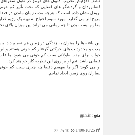
کشف افزایش تخریب گلبول های قرمز در طول سفرهای فضا
فضانوردان و گردشگر های فضایی که تحت تأثیر کم خونی قر
ترودل نشان داده است که هرچه مدت زمان ماندن در فضا ب
مریخ اثر می گذارد. مورد سوم احتیاج به تهیه یک رژیم غذ
معلوم نیست بدن تا چه زمانی می تواند این میزان بالای تخ
این یافته ها را میتوان به زندگی در زمین هم تعمیم داد. 
مدت و محدودیت های حرکتی گرفتار کم خونی هستند و این
خواب برای مدت طولانی سبب کم خونی می شود اما علت آن 
فضایی باشد. تیم او بر روی این نظریه کار خواهند کرد.
او می گوید: اگر ما بفهمیم دقیقا چه چیزی سبب کم خونی 
بیماران روی زمین ایجاد نماییم.
منبع:
gph.ir
1400/10/25
22:25:10