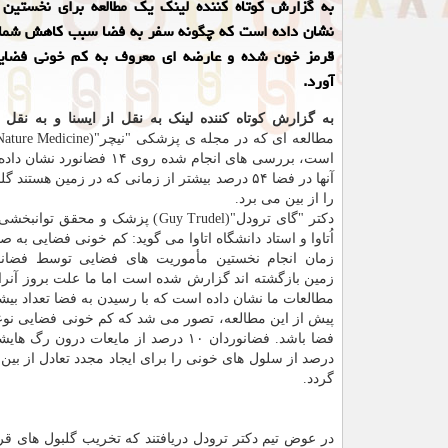
به گزارش کوتاه کننده لینک یک مطالعه برای نخستین ب
نشان داده است که چگونه سفر به فضا سبب کاهش شمار
قرمز خون شده و عارضه ای معروف به کم خونی فضای
آورد.
به گزارش کوتاه کننده لینک به نقل از ایسنا و به نقل 
است، بررسی های انجام شده روی ۱۴ فضا
آنها در فضا ۵۴ درصد بیشتر از زمانی که در زمین هستن
را از بین می برد.
دکتر "گای ترودل"(Guy Trudel) پزشک و محقق 
اُتاوا و استاد دانشگاه اتاوا می گوید: کم خونی فضایی به 
زمان انجام نخستین مأموریت های فضایی توسط فضانو
زمین بازگشته اند گزارش شده است اما ما علت بروز آنرا 
مطالعات ما نشان داده است که با رسیدن به فضا تعداد بیشت
پیش از این مطالعه، تصور می شد که کم خونی فضایی نوعی 
گردد.
در عوض تیم دکتر ترودل دریافتند که تخریب گلبول های ق