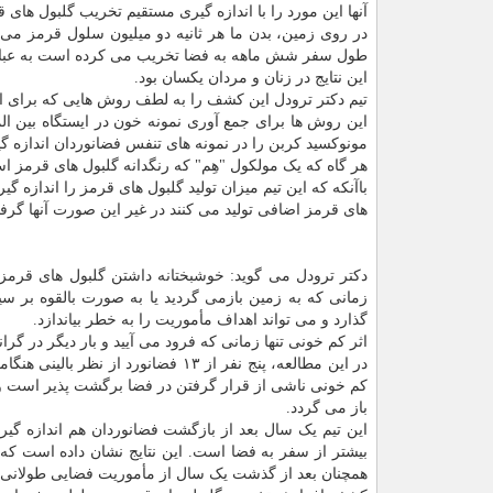
آنها این مورد را با اندازه گیری مستقیم تخریب گلبول های قرمز خون در ۱۴ فضانورد در طول مأموریت
طول سفر شش ماهه به فضا تخریب می کرده است به عبارتی
این نتایج در زنان و مردان یکسان بود.
تیم دکتر ترودل این کشف را به لطف روش هایی که برای اند
این روش ها برای جمع آوری نمونه خون در ایستگاه بین ال
مونوکسید کربن را در نمونه های تنفس فضانوردان اندازه گی
هر گاه که یک مولکول "هِم" که رنگدانه گلبول های قرمز 
باآنکه که این تیم میزان تولید گلبول های قرمز را اندازه
های قرمز اضافی تولید می کنند در غیر این صورت آنها گرفت
دکتر ترودل می گوید: خوشبختانه داشتن گلبول های قرمز ک
زمانی که به زمین بازمی گردید یا به صورت بالقوه بر س
گذارد و می تواند اهداف مأموریت را به خطر بیاندازد.
اثر کم خونی تنها زمانی که فرود می آیید و بار دیگر در 
در این مطالعه، پنج نفر از ۱۳ فضانو
کم خونی ناشی از قرار گرفتن در فضا برگشت پذیر است و 
باز می گردد.
بیشتر از سفر به فضا است. این نتایج نشان داده است که 
همچنان بعد از گذشت یک سال از مأموریت فضایی طولانی، 