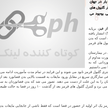
ار در جهان
 گلبول های
ی بوجود می
از فیز،
برپایه
مطالعه ای که در مجله ی پزشکی "نیچر"(Nature Medicine) انتشار یافته
نورد نشان داده است که بدن
د گلبول های قرمز
توانبخشی در بیمارستان
صورت مداوم از
ردانی که به
نمی دانستیم.
ری گلبول قرمز نابود می شوند و این فرایند در تمام مدت مأموریت ادامه می ی
سازگاری سریع در مقابل ورود مایعات به قسمت بالایی بدن فضانورد بعد از 
درصد از سلول های خونی را برای ایجاد مجدد تعادل از بین می برد و کنترل گلبول های قرمز بعد از گذشت ۱۰
رمز یک اثر اولیه از حضور در فضا است که فقط ناشی از جابجایی مایعات بد