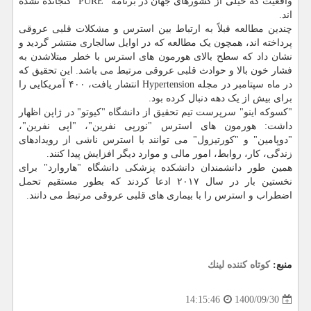
واقعیت که خیلی از کشورهای جهان در برنامه "PURE" گنجانده نشده
اند.
چندین مطالعه قبلاً به ارتباط بین استرس و مشکلات قلبی عروقی
پرداخته اند، همچون یک مطالعه که در اوایل سالجاری منتشر گردید و
نشان داد که سطح بالای هورمون های استرس با خطر مبتلاشدن به
فشار خون بالا و حوادث قلبی عروقی مرتبط می باشد. این تحقیق که
در ماه سپتامبر در مجله Hypertension انتشار یافت، ۴۰۰ آمریکایی را
برای بیش از یک دهه دنبال کرده بود.
"کسوکه اینو" سرپرست تیم تحقیق از دانشگاه "کیوتو" در ژاپن اظهار
داشت: هورمون های استرس "نورپی نفرین"، "اپی نفرین"،
"دوپامین" و "کورتیزول" می توانند با استرس ناشی از رویدادهای
زندگی، کار، روابط، امور مالی و موارد دیگر افزایش پیدا کنند.
همین طور دانشمندان دانشکده پزشکی دانشگاه "هاروارد" برای
نخستین بار در سال ۲۰۱۷ ادعا کردند که بطور مستقیم تحمل
اضطراب و استرس را با بیماری های قلبی عروقی مرتبط می دانند.
منبع:
كوتاه كننده لینك
1400/09/30
14:15:46