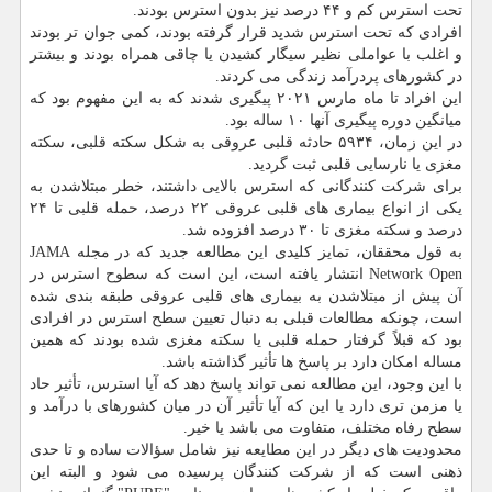
تحت استرس کم و ۴۴ درصد نیز بدون استرس بودند.
افرادی که تحت استرس شدید قرار گرفته بودند، کمی جوان تر بودند
و اغلب با عواملی نظیر سیگار کشیدن یا چاقی همراه بودند و بیشتر
در کشورهای پردرآمد زندگی می کردند.
این افراد تا ماه مارس ۲۰۲۱ پیگیری شدند که به این مفهوم بود که
میانگین دوره پیگیری آنها ۱۰ ساله بود.
در این زمان، ۵۹۳۴ حادثه قلبی عروقی به شکل سکته قلبی، سکته
مغزی یا نارسایی قلبی ثبت گردید.
برای شرکت کنندگانی که استرس بالایی داشتند، خطر مبتلاشدن به
یکی از انواع بیماری های قلبی عروقی ۲۲ درصد، حمله قلبی تا ۲۴
درصد و سکته مغزی تا ۳۰ درصد افزوده شد.
به قول محققان، تمایز کلیدی این مطالعه جدید که در مجله JAMA
Network Open انتشار یافته است، این است که سطوح استرس در
آن پیش از مبتلاشدن به بیماری های قلبی عروقی طبقه بندی شده
است، چونکه مطالعات قبلی به دنبال تعیین سطح استرس در افرادی
بود که قبلاً گرفتار حمله قلبی یا سکته مغزی شده بودند که همین
مساله امکان دارد بر پاسخ ها تأثیر گذاشته باشد.
با این وجود، این مطالعه نمی تواند پاسخ دهد که آیا استرس، تأثیر حاد
یا مزمن تری دارد یا این که آیا تأثیر آن در میان کشورهای با درآمد و
سطح رفاه مختلف، متفاوت می باشد یا خیر.
محدودیت های دیگر در این مطایعه نیز شامل سؤالات ساده و تا حدی
ذهنی است که از شرکت کنندگان پرسیده می شود و البته این