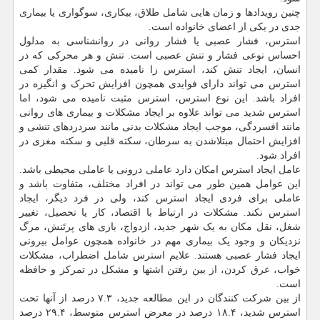
چنین رویدادها و زمان هایی شامل طلاق، بیکاری، سوگواری یا بیماری
جدی در یکی از اعضای خانواده است.
استرس، فشار عصبی یا فشار روانی در روانشناسی به مدلول
احساس نوعی فشار و تنش عصبی است. تنش و هر محرکی که در
انسان، ایجاد تنش کند، استرس زا نامیده می شود. مقدار کمی
استرس می تواند دارای فوایدی همچون افزایش تحرک و انگیزه در
افراد باشد. این نوع استرس، استرس مثبت نامیده می شود، اما
استرس شدید می تواند علاوه بر ایجاد مشکلات و بیماری های روانی
مانند افسردگی، موجب ایجاد مشکلات بدنی مانند سردردهای تنشی و
افزایش احتمال مبتلاشدن به سرطان، سکته قلبی و سکته مغزی در
افراد شود.
عامل ایجاد استرس امکان دارد عاملی درونی یا عاملی محیطی باشد.
این عوامل همین طور می تواند در افراد مختلف، متفاوت باشد و
عاملی برای فردی ایجاد استرس کند، ولی در فرد دیگر، ایجاد
استرس نکند. مشکلات در ارتباط با اقتصاد، کار یا تحصیل، تغییر
شغل، نقل مکان به یک شهر جدید، ازدواج، بازی های پرتَنش، مرگ
نزدیکان و وجود یک بیماری مهم در خانواده همچون عوامل بیرونی
ایجاد فشار عصبی هستند. علایم استرس شامل اضطراب، مشکلات
خواب، عرق کردن، از بین رفتن اشتها و مشکل در تمرکز و حافظه
است.
از بین شرکت کنندگان در این مطالعه جدید، ۷.۳ درصد از آنها تحت
استرس شدید، ۱۸.۴ درصد در معرض استرس متوسط، ۲۹.۴ درصد