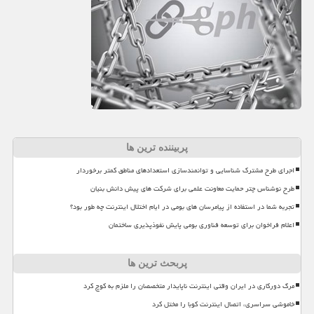
پربیننده ترین ها
اجرای طرح مشترک شناسایی و توانمندسازی استعدادهای مناطق کمتر برخوردار
طرح نوشناس چتر حمایت معاونت علمی برای شرکت های پیش دانش بنیان
تجربه شما در استفاده از پیامرسان های بومی در ایام اختلال اینترنت چه طور بود؟
اعلام فراخوان برای توسعه فناوری بومی پایش نفوذپذیری ساختمان
پربحث ترین ها
مرگ دورکاری در ایران وقتی اینترنت ناپایدار متخصصان را ملزم به کوچ کرد
خاموشی سراسری، اتصال اینترنت کوبا را مختل کرد