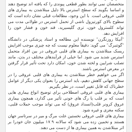
متخصصان نمی توانند بطور قطعی پیوندی را که یافته اند توضیح دهند
و اساسا بگویند که سطح استرس بالا دلیل مبتلاشدن به بیماری های
قلبی عروقی است. با این وجود، مطالعات قبلی نشان داده است که
سطوح بالای کورتیزول ناشی از تحمل استرس در طولانی مدت می
تواند کلسترول خون، تری گلیسیرید، قند خون و فشار خون را
افزایش دهد.
"آنیکا روزنگرن" نویسنده این مطالعه و استاد پزشکی در دانشگاه
"گوتنبرگ" می گوید: دقیقاً معلوم نیست که چه چیزی موجب افزایش
ریسک مبتلاشدن به بیماری های قلبی عروقی در بین افراد متحمل
استرس شدید می شود. اما خیلی از فرآیندهای مختلف در بدن، مانند
تصلب شرایین و لخته شدن خون، امکان دارد تحت تأثیر قرار گرفتن
در معرض استرس باشند.
اگر می خواهیم خطر مبتلاشدن به بیماری های قلبی عروقی را در
سطح جهانی کاهش دهیم، باید استرس را بعنوان یکی دیگر از عوامل
خطرناک که قابل تغییر است، در نظر بگیریم.
بیماری های قلبی عروقی اصطلاحی برای توضیح انواع بیماری هایی
است که بر قلب یا رگ های خونی تأثیر می گذارد، همچون بیماری
عروق کرونر قلب(انسداد عروق) که می تواند موجب حملات قلبی،
سکته مغزی و غیره شود.
بیماری های قلبی عروقی نخستین علت مرگ و میر در سرتاسر جهان
هستند و تخمین زده می شود که سالانه ۱۷.۹ میلیون جان خودرا بر
اثر مبتلاشدن به همین بیماری ها از دست می دهند.