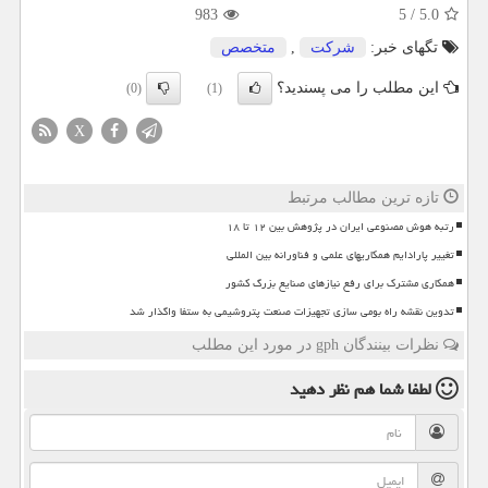
983
5
/
5.0
تگهای خبر:
شركت
,
متخصص
این مطلب را می پسندید؟
(0)
(1)
X
تازه ترین مطالب مرتبط
رتبه هوش مصنوعی ایران در پژوهش بین ۱۲ تا ۱۸
تغییر پارادایم همکاریهای علمی و فناورانه بین المللی
همکاری مشترک برای رفع نیازهای صنایع بزرگ کشور
تدوین نقشه راه بومی سازی تجهیزات صنعت پتروشیمی به ستفا واگذار شد
نظرات بینندگان gph در مورد این مطلب
لطفا شما هم
نظر دهید