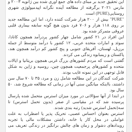
این تحقیق جدید بر مبنای داده های جمع آوری شده بین ژانویه ۲۰۰۳ و
مارس ۲۰۲۱ برگرفته از مطالعه آینده نگرانه اپیدمیولوژی شهری
روستایی(PURE) است.
"PURE" بیش از ۲۰۰ هزار شرکت کننده دارد، اما این مطالعه جدید
بر روی ۱۱۸ هزار و ۷۰۶ فرد بدون هیچ گونه سابقه بیماری قلبی
عروقی متمرکز شده بود.
این افراد در ۲۱ کشور شامل چهار کشور پردرآمد همچون کانادا،
سوئد و امارات متحده عربی، ۱۲ کشور با درآمد متوسط ​​از جمله
برزیل، لهستان، آفریقای جنوبی و پنج کشور کم درآمد همچون هند،
پاکستان و زیمبابوه زندگی می کردند.
گفتنی است که مردم کشورهای بزرگ غربی همچون بریتانیا و ایالات
متحده و کشورهای پرجمعیت همچون چین، روسیه و ژاپن به شکل
قابل توجهی در این نمونه غایب بودند.
شرکت کنندگان در این مطالعه شامل زن و مرد، ۳۵ تا ۷۰ سال سن
داشتند، بااینکه میانگین سنی آنها در زمانی که مطالعه شروع شد، ۵۰
سال بود.
در ابتدا از آنها سؤالاتی در مورد میزان استرس متحمل شده پارسال
پرسیده شد که در مقیاسی از صفر (بدون تحمل استرس) تا
سه(تحمل استرس شدید) رتبه بندی شدند.
استرس بعنوان احساس عصبی، تحریک پذیر یا اضطراب به علت
عواملی در محل کار یا خانه، داشتن مشکلات مالی یا تجربه
رویدادهای دشوار و زمان های چالش برانگیز در زندگی تعریف می
شود.