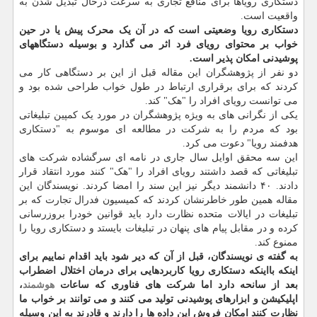
دستکاری رویاها برای منافع تجاری به سرعت درحال تبدیل شدن به
واقعیت است.
دستکاری رویا وضعیتی است که در آن یک محرک پیش یا در حین
خواب بر محتوای رویای فرد اثر می گذارد و بوسیله دستگاههای
پوشیدنی امکان پذیر است.
دو نفر از پژوهشگران این مقاله قبل از این بر دستگاهی کار می
کردند که برای برقراری ارتباط در طول خواب طراحی شده بود و
می توانست رویای افراد را "هک" کند.
یکی از نگرانی های به ویژه پژوهشگران در مورد یک کمپین تبلیغاتی
بود که مردم را به شرکت در مطالعه ای موسوم به "دستکاری
هدفمند رویا" دعوت می کرد.
این سه محقق اوایل سال جاری در نامه ای سرگشاده شرکت های
تبلیغاتی که قصد داشتند رویای افراد را "هک" کنند مورد انتقاد قرار
دادند. ۴۰ دانشمند دیگر نیز این سند را امضا کردند. نویسندگان این
مقاله همین طور خاطرنشان کردند که کمیسیون فدرال تجارت که بر
تبلیغات در ایالات متحده نظارت دارد باید قوانین خودرا بروزرسانی
کرده و در مقابل پیام های پنهان در تبلیغات بایستد و دستکاری رویا را
ممنوع کند.
به گفته ی نویسندگان، قبل از آن که دیر شود باید اقدام نماییم برای
اینکه بااینکه دستکاری رویا کاربردهایی برای درمان اختلال اضطراب
بعد از سانحه دارد اما شرکت های فناوری که ساعات
هوشمند
،
اپلیکیشن و ابزارهای پوشیدنی تولید می کنند و می توانند بر خواب ما
نظارت کنند امکان فروش این داده ها را دارند و قادرند به این وسیله