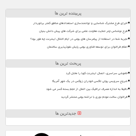
پربیننده ترین ها
اجرای طرح مشترک شناسایی و توانمندسازی استعدادهای مناطق کمتر برخوردار
طرح نوشناس چتر حمایت معاونت علمی برای شرکت های پیش دانش بنیان
تجربه شما در استفاده از پیامرسان های بومی در ایام اختلال اینترنت چه طور بود؟
اعلام فراخوان برای توسعه فناوری بومی پایش نفوذپذیری ساختمان
پربحث ترین ها
خاموشی سراسری، اتصال اینترنت کوبا را مختل کرد
شروع سرویس پولی تاکسی خودران زوکس در یک شهر آمریکا
دقیقا به اندازه مصرف ترافیک بین الملل از حجم بسته کسر می شود
فراخوان ساخت مودم نوری با تراشه بومی منتشر گردید
جدیدترین ها