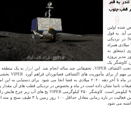
لادی همراه یک لندر به قمر
در قطب جنوب
خص شده اولین
 آید. به قول
مقامات ناسا، ماه نورد VIPER در منطقه Nobile Creater در نزدیکی
قطب جنوب ماه فرود می آید. این کاوشگر در اواخر ۲۰۲۳ میلادی همراه
ی (متعلق به
 مدیر پروژه
این کاوشگر یک
د ساله انجام شد. این
ابزار
به یک منطقه ن
می رود تا فرضیه هایی را آزمایش کند و در نهایت اطلاعاتی 
برنامه آرتمیس است که با هدف حضور دراز مدت انسان در ماه تا آخر دهه ۲۰۲۰ میلادی به فضا انجا می شود. برای دستیابی ب
قیقات ناسا نشان داده است در ماه و بخصوص در نزدیکی قطب های آن مقدار ز
یخ زده وجود دارد. منطقه Nobile Crater محلی به وسعت ۹۳ کیلومتر است. کاوشگر ۴۵۰ کیلوگرمی VIPER یخ ها
مختلف منطقه مذکور اندازه گیری و دسته بندی می کند. این فعالیت در بازه زمانی معادل حداقل ۰
اشته می شود.