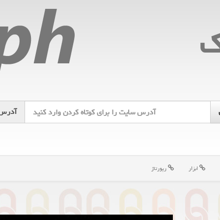
ك
آدرس
ابزار
رپورتاژ