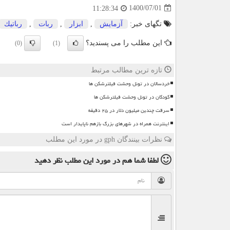
1400/07/01
11:28:34
تگهای خبر:
آزمایش
,
ابزار
,
ربات
,
رباتیك
این مطلب را می پسندید؟
(0)
(1)
تازه ترین مطالب مرتبط
خردسالان در تونل وحشت فیلترشکن ها
کودکان در تونل وحشت فیلترشکن ها
سرقت چندین میلیون دلار در ۲۵ دقیقه
اینترنت همراه در شهرهای بزرگ بازهم ناپایدار است
نظرات بینندگان gph در مورد این مطلب
لطفا شما هم
در مورد این مطلب
نظر دهید