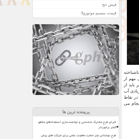
فیش حج
قیمت بیسیم موتورولا
اشناخته
مهم از برای مأموریت های اکتشافی فضانوردان فراهم آورد. VIPER بخشی مهم از
ه این امر باید از
یادی آب
ی آب زیر چرخ هایش را در نقاط
۱۰ روز زمین با ۳ طیف سنج و مته انجام می
پربیننده ترین ها
اجرای طرح مشترک شناسایی و توانمندسازی استعدادهای مناطق
کمتر برخوردار
طرح نوشناس چتر حمایت معاونت علمی برای شرکت های پیش