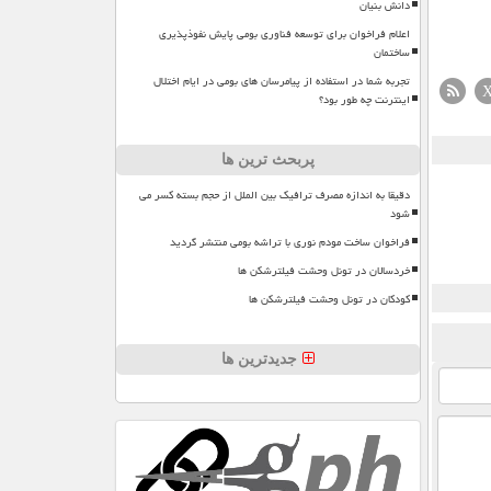
دانش بنیان
اعلام فراخوان برای توسعه فناوری بومی پایش نفوذپذیری
ساختمان
تجربه شما در استفاده از پیامرسان های بومی در ایام اختلال
اینترنت چه طور بود؟
پربحث ترین ها
دقیقا به اندازه مصرف ترافیک بین الملل از حجم بسته کسر می
شود
فراخوان ساخت مودم نوری با تراشه بومی منتشر گردید
خردسالان در تونل وحشت فیلترشکن ها
کودکان در تونل وحشت فیلترشکن ها
جدیدترین ها