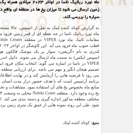
ماه نورد رباتیک ناسا در اواخر ۲۰۲۳ می
زمین ارسال می شود تا میزان یخ ها در منطقه ای واقع 
سیاره را بررسی کند.
به گزارش کوتاه کننده لینک به نقل از اسپیس، حالا مش
ماه نورد رباتیک ناسا در چه نقطه ای از قمر زمین فرود می
لندری به نام «گریفین» سوار بر یک موشک فالکون هو
اسپیس ایکس) به سمت ماه ارسال می شوند. دانیل اندروز
VIPER در ناسا در اینباره می گوید: انتخاب مکان فرود 
تصمیم هیجان انگیز و مهم می باشد. برای ارزیابی منطقه تحت اکتشاف VIPER، تحقیقاتی چن
منابع ماه بخصوص یخ های آن استفاده نمود. مشاهدات و تح
شود. طی این روند نمونه هایی از عمق یک متری زمین برد
منبع:
كوتاه كننده لینك