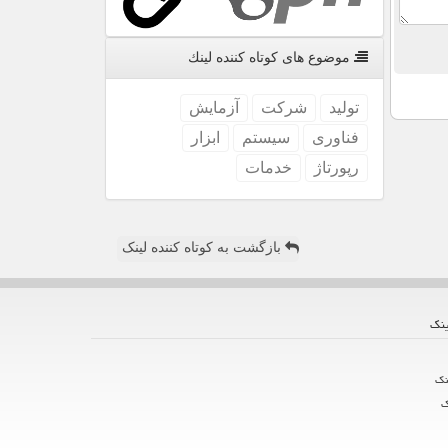
موضوع های كوتاه كننده لینك
تولید
شركت
آزمایش
فناوری
سیستم
ابزار
رپورتاژ
خدمات
بازگشت به کوتاه کننده لینک
ینك
نك
ك