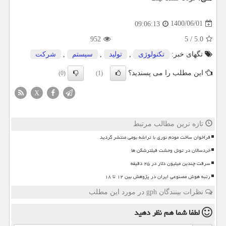
1400/06/01
09:06:13
952
5
/
5.0
تگهای خبر:
تكنولوژی
,
تولید
,
سیستم
,
شركت
این مطلب را می پسندید؟
(0)
(1)
X
تازه ترین مطالب مرتبط
فراخوان ساخت مودم نوری با تراشه بومی منتشر گردید
خردسالان در تونل وحشت فیلترشکن ها
سرقت چندین میلیون دلار در ۲۵ دقیقه
رتبه هوش مصنوعی ایران در پژوهش بین ۱۲ تا ۱۸
نظرات بینندگان gph در مورد این مطلب
لطفا شما هم
نظر دهید