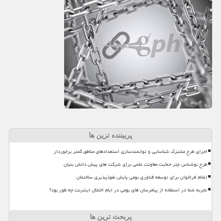
پربیننده ترین ها
اجرای طرح مشترک شناسایی و توانمندسازی استعدادهای مناطق کمتر برخوردار
طرح نوشناس چتر حمایت معاونت علمی برای شرکت های پیش دانش بنیان
اعلام فراخوان برای توسعه فناوری بومی پایش نفوذپذیری ساختمان
تجربه شما در استفاده از پیامرسان های بومی در ایام اختلال اینترنت چه طور بود؟
پربحث ترین ها