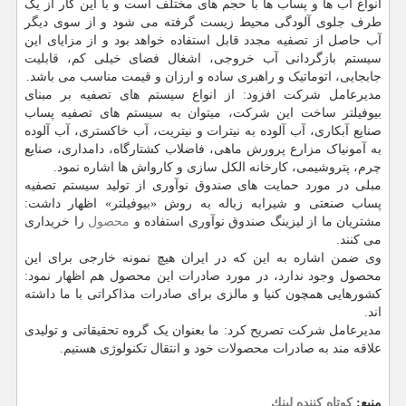
انواع آب ها و پساب ها با حجم های مختلف است و با این کار از یک
طرف جلوی آلودگی محیط زیست گرفته می شود و از سوی دیگر
آب حاصل از تصفیه مجدد قابل استفاده خواهد بود و از مزایای این
سیستم بازگردانی آب خروجی، اشغال فضای خیلی کم، قابلیت
جابجایی، اتوماتیک و راهبری ساده و ارزان و قیمت مناسب می باشد.
مدیرعامل شرکت افزود: از انواع سیستم های تصفیه بر مبنای
بیوفیلتر ساخت این شرکت، میتوان به سیستم های تصفیه پساب
صنایع آبکاری، آب آلوده به نیترات و نیتریت، آب خاکستری، آب آلوده
به آمونیاک مزارع پرورش ماهی، فاضلاب کشتارگاه، دامداری، صنایع
چرم، پتروشیمی، کارخانه الکل سازی و کارواش ها اشاره نمود.
مبلی در مورد حمایت های صندوق نوآوری از تولید سیستم تصفیه
پساب صنعتی و شیرابه زباله به روش «بیوفیلتر» اظهار داشت:
مشتریان ما از لیزینگ صندوق نوآوری استفاده و
محصول
را خریداری
می کنند.
وی ضمن اشاره به این که در ایران هیچ نمونه خارجی برای این
محصول وجود ندارد، در مورد صادرات این محصول هم اظهار نمود:
کشورهایی همچون کنیا و مالزی برای صادرات مذاکراتی با ما داشته
اند.
مدیرعامل شرکت تصریح کرد: ما بعنوان یک گروه تحقیقاتی و تولیدی
علاقه مند به صادرات محصولات خود و انتقال تکنولوژی هستیم.
منبع:
كوتاه كننده لینك