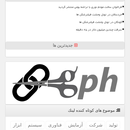
فراخوان ساخت مودم نوری با تراشه بومی منتشر گردید
خردسالان در تونل وحشت فیلترشکن ها
کودکان در تونل وحشت فیلترشکن ها
سرقت چندین میلیون دلار در ۲۵ دقیقه
جدیدترین ها
موضوع های كوتاه كننده لینك
تولید
شركت
آزمایش
فناوری
سیستم
ابزار