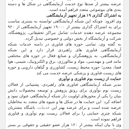
عرضه بیشتر از صدها نوع خدمت آزمایشگاهی در شکل ها و دسته
بندی های موضوعی متعدد فراهم آمده است.
به اشتراک گذاری ۱۹ هزار تجهیز آزمایشگاهی
وی افزود: چونکه این شبکه آزمایشگاهی توانسته به بستری مناسب
برای به اشتراک گذاری بیشتر از ۱۹۰۰۰ تجهیز آزمایشگاهی از ۹۲۰
مجموعه عرضه دهنده خدمات شامل مراکز تحقیقاتی، پژوهشگاه،
شرکت و آزمایشگاه از بخش دولتی و خصوصی تبدیل گردد.
به گفته وی، تمامی حوزه های فناوری در دامنه خدمات شبکه
آزمایشگاهی فناوری های راهبردی قرار دارد و این شبکه
آزمایشگاهی، به پژوهشگران و صنایع فعال در حوزه های مختلفی
مانند فنی و مهندسی، مواد و متالورژی، برق و الکترونیک، شیمی، هوا
فضا، معدن؛ حوزه محیط زیست، کشاورزی و گیاهان دارویی و حوزه
های زیست فناوری و پزشکی عرضه خدمت می کند.
حمایت از زیست بوم فناوری و نوآوری
مدیر شبکه آزمایشگاهی فناوری های راهبردی، پشتیبانی از فعالان
زیست بوم نوآوری برای رونق پژوهش و توسعه محصولات دانش
بنیان را یکی از محورهای اولویت دار شبکه آزمایشگاهی عنوان نمود و
اضافه کرد: این حمایت ها در شکل ها و شیوه های متعدد به مخاطبان
عرضه شده است و برای عرضه بهتر این
خدمات
، باشگاه مشتریان
شبکه چتری حمایتی را برای فعالان زیست بوم نوآوری و فناوری
فراهم نموده است.
وی با بیان اینکه بیشتر از ۱۲۰ هزار عضو حقیقی و حقوقی بر بستر