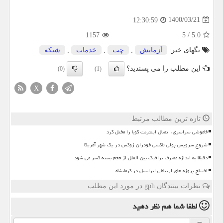
1400/03/21
12:30:59
1157
5
/
5.0
تگهای خبر:
آزمایش
,
چت
,
خدمات
,
شبكه
این مطلب را می پسندید؟
(0)
(1)
X
تازه ترین مطالب مرتبط
خاموشی سراسری، اتصال اینترنت کوبا را مختل کرد
شروع سرویس پولی تاکسی خودران زوکس در یک شهر آمریکا
دقیقا به اندازه مصرف ترافیک بین الملل از حجم بسته کسر می شود
افتتاح پروژه های ارتباطی ایرانسل در کرمانشاه
نظرات بینندگان gph در مورد این مطلب
لطفا شما هم
نظر دهید