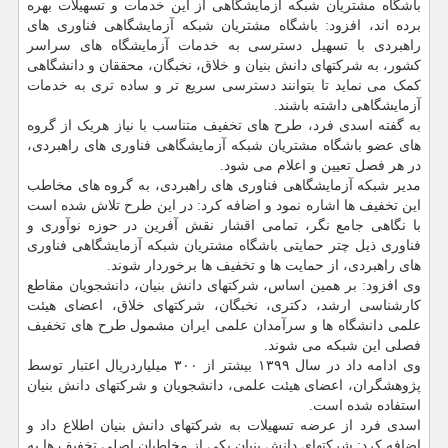
باشگاه مشتریان شبکه آزمایشگاهی از این خدمات و تسهیلات بهره
برده اند، افزود: باشگاه مشتریان شبکه آزمایشگاهی فناوری های
راهبردی با تسهیل دسترسی به خدمات آزمایشگاه های سراسر
کشور، به شرکتهای دانش بنیان و خلاق، نخبگان، محققان و دانشگاهی
کمک می نماید تا بتوانند دسترسی سریع تر و ساده تری به خدمات
آزمایشگاهی داشته باشند.
به گفته اسدی فرد، طرح های تخفیف متناسب با نیاز هریک از گروه
های عضو باشگاه مشتریان شبکه آزمایشگاهی فناوری های راهبردی،
در هر فصل تعیین و اعلام می شود.
مدیر شبکه آزمایشگاهی فناوری های راهبردی، به گروه های مخاطب
این تخفیف ها اشاره نمود و اضافه کرد: در این طرح تلاش شده است
با نگاهی جامع نگر، تمامی اقشار نقش آفرین در حوزه نوآوری و
فناوری ذیل چتر حمایتی باشگاه مشتریان شبکه آزمایشگاهی فناوری
های راهبردی، از حمایت ها و تخفیف ها برخوردار شوند.
وی افزود: بر همین اساس، شرکتهای دانش بنیان، دانشجویان مقاطع
کارشناسی ارشد، دکتری، نخبگان، شرکتهای خلاق، اعضای هیئت
علمی دانشگاه ها و سرآمدان علمی ایران مشمول طرح های تخفیف
فصلی این شبکه می شوند.
وی ادامه داد در سال ۱۳۹۹ بیشتر از ۳۰۰ میلیاردریال اعتبار توسط
پژوهشگران، اعضای هیئت علمی، دانشجویان و شرکتهای دانش بنیان
استفاده شده است.
اسدی فرد از عرضه تسهیلات به شرکتهای دانش بنیان اطلاع داد و
اضافه کرد: شرکتهای دانش بنیان یکی از مخاطبان اصلی تخفیف ها به