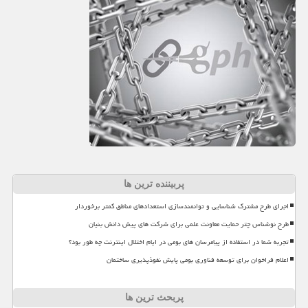
پربیننده ترین ها
اجرای طرح مشترک شناسایی و توانمندسازی استعدادهای مناطق کمتر برخوردار
طرح نوشناس چتر حمایت معاونت علمی برای شرکت های پیش دانش بنیان
تجربه شما در استفاده از پیامرسان های بومی در ایام اختلال اینترنت چه طور بود؟
اعلام فراخوان برای توسعه فناوری بومی پایش نفوذپذیری ساختمان
پربحث ترین ها