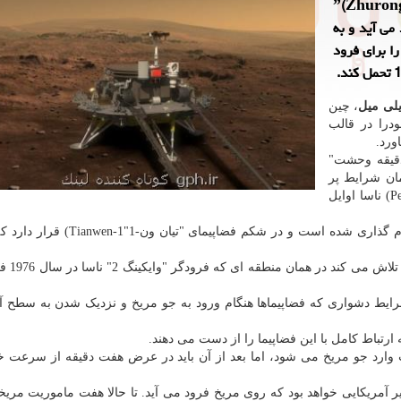
ننده لینک: مریخ نورد چین موسوم به ˮژورونگˮ(Zhurong)
 فرود می آید و به
نند مریخ نورد ˮاستقامتˮ باید ˮهفت دقیقه وحشتˮ را برای فرود
یلی میل
، چین
درا در قالب
ورد.
دقیقه وحشت"
د که همان شرایط پر
فراز و نشیبی است که مریخ نورد "استقامت"(Perseverance) ناسا اوایل
مریخ نورد "ژورونگ" به نام خدای آتش در اساطیر چین نام گذاری شده است و در شکم ف
این مریخ نورد تا ساعاتی د
 دشواری که فضاپیماها هنگام ورود به جو مریخ و نزدیک شدن به سطح آن
بیش از 19300 کیلومتر در ساعت وارد جو مریخ می شود، اما بعد از آن باید در عرض هفت دقیقه از سرع
یر آمریکایی خواهد بود که روی مریخ فرود می آید. تا حالا هفت ماموریت مریخ