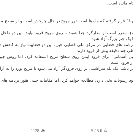
همانطور که گفته شد "ژورونگ" در شکم مدارگرد "تیان ون-1" قرار گرفته که ماه ها است دور مریخ در حال چرخش است و از س
با وزن 12300 کیلوگرم در مجموع، مقرر است از مدارگرد جدا شوند تا روی مریخ فرود بیایند. این دو د
یک چتر بزرگ آزاد شود.
برنامه های فضایی در مرکز ملی فضایی چین، این دو فضاپیما نیاز به کاهش 
یل آسمانی" برای فرود ایمن روی سطح مریخ استفاده کرد، اما روش چی
ز فرود است.
باشد، یک پله سراشیبی بر روی فرودگر آزاد می شود تا مریخ نورد را به آر
 رسوبات یخی دارد، مطالعه خواهد کرد، اما مقامات چینی هنوز برنامه ه
1128
5
/
5.0