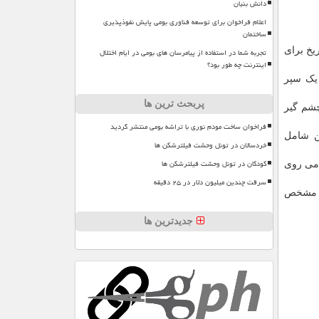
دانش بنیان
اعلام فراخوان برای توسعه فناوری بومی پایش نفوذپذیری
ساختمان
طح مریخ برای
تجربه شما در استفاده از پیامرسان های بومی در ایام اختلال
اینترنت چه طور بود؟
اخل یک سپر
پربحث ترین ها
چشم گیر
فراخوان ساخت مودم نوری با تراشه بومی منتشر گردید
ن شامل
خردسالان در تونل وحشت فیلترشکن ها
کودکان در تونل وحشت فیلترشکن ها
امی روی
سرقت چندین میلیون دلار در ۲۵ دقیقه
ای مشخص
جدیدترین ها