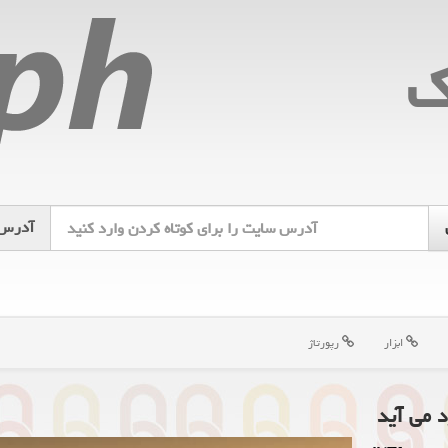
ك
آدرس
ابزار
رپورتاژ
د می آید