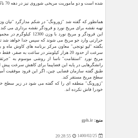
شده است و دو ماموریت مریخی شوروی نیز در دهه 70 ناکام مانده است.
تهیه نقشه برای مریخ نورد و فرودگر نقشه برداری می کند.
این فرودگر و مریخ نورد 
حرارتی وارد جو مریخ می شوند که سپس جدا خواهد شد تا 
بگفته "لیو تونجی" معاون مرکز برنامه های کاوش ماه و 
سرعت از حدود 20 هزار کیلومتر در ساعت به صفر، فقط طی چند دقیقه پیش از فرود دارند.
مریخ نورد "استقامت" ناسا از روشی موسوم به "جرثق
رانشگرهایی در پایه این فضاپیما برای کاهش سرعت پیش ا
طبق گفته سازمان فضایی چین، اگر این فرود موفقیت آمیز 
سطح مریخ مستقر کند.
"ژورونگ" منطقه ای را که گفته می شود در زیر سطح خود
خودرا فاش نکرده اند.
منبع:
gph.ir
1400/02/25
20:28:55