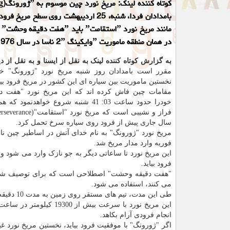
کوتاه ک
بامدادان فردا، شنبه، 25 اردیبهشت روی سطح مریخ
ما
در همان منطقه ماموریت ˮوایکینگ 2ˮ ناسا در سال 1976 تحمل کند.
به گزارش کوتاه کننده لینک به نقل از ایسنا و به نقل از د
مقرر است بامدادان روز شنبه مریخ نورد "ژورونگ" خو
نخستین ماموریت بین سیاره ای این کشور در مریخ فرود بیا
مقامات چین فاش کرده اند که این مریخ نورد "هفت 
خودرا حدود ساعت 03: 41 شنبه شروع خواهدنمو
سال جاری پیش از فرود روی سیاره سرخ تحمل کرد.
فوریه وارد مدار مریخ شد.
فرود بیاید.
"هفت دقیقه وحشت" اصطلاحی است که برای توصیف شرایط
می کنند، استفاده می شود.
طی این مدت، تیم های مستقر روی زمین به مدت 10 دقیقه ارتباط کامل با این فضاپیما را از دست می دهند.
این مریخ نورد با سرعت 
انجام فرودی آرام بکاهد.
اگر "ژورونگ" با موفقیت فرود بیاید، نخستین مریخ نورد غ