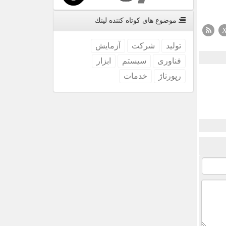
موضوع های كوتاه كننده لینك
تولید
شركت
آزمایش
فناوری
سیستم
ابزار
رپورتاژ
خدمات