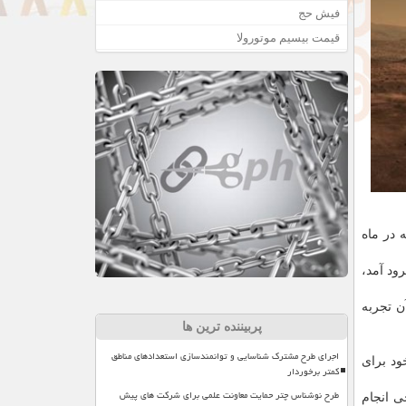
فیش حج
قیمت بیسیم موتورولا
ضاپیمای "تیان ون-1"Tianwen-1) قرار دارد که در ماه
یگر به جو نازک وارد می شود و تلاش می کند در همان منطقه ای که فرودگر "وایکینگ 2" ناسا در سال 1976 فرود آمد،
 تجربه
پربیننده ترین ها
اجرای طرح مشترک شناسایی و توانمندسازی استعدادهای مناطق
ت خود برای
کمتر برخوردار
طرح نوشناس چتر حمایت معاونت علمی برای شرکت های پیش
ی انجام