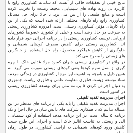
نتایج خیلی از تحقیقات حاکی از آنست که سامانه کشاورزی رایج با
کاربرد بی رویه نهاده های شیمیایی، محیط زیست را تخریب کرده
است و منابع طبیعی را از بین می برد. تا حالا برای حل مسائل
کشاورزی رایج راه کارهای مختلفی ارائه شده است که یکی از این
راه کارهای مؤثر، کشاورزی زیستی است. امروزه کشاورزی زیستی
به سرعت در حال رشد است و خیلی از کشورها خصوصاً کشورهای
اروپایی، توسعه کشاورزی زیستی را در برنامه اجرائی خود قرار داده
اند. کشاورزی زیستی برای کاهش مصرف کودهای شیمیایی و
جلوگیری از کاهش عملکرد محصول، راه حل استفاده از جایگزین
های زیستی را مطرح می کند.
در واقع در کشاورزی زیستی جبران کمبود مواد غذایی خاک با بهره
گیری از نسل سوم کودها یعنی کودهای زیستی صورت می گیرد. به
همین دلیل و باتوجه به اهمیت این نوع از کشاورزی در زندگی مردم،
ستاد توسعه زیست فناوری معاونت علمی و فناوری ریاست جمهوری
به دنبال اجرائی کردن ۵ برنامه ملی برای توسعه کشاورزی زیستی
در کشور است.
اجرای مدیریت تغذیه تلفیقی
اجرای مدیریت تغذیه تلفیقی را باید یکی از برنامه های مدنظر در این
مساله بدانیم که با همکاری شرکت های دانش بنیان در حال اجرا و یک
برنامه ۵ ساله است. در این برنامه هدف استفاده از کود شیمیایی،
آلی و زیستی به تناسب آنالیز خاک است و اجرای این طرح سبب
کاهش ورود کودهای شیمیایی به اراضی کشاورزی در طول زمان