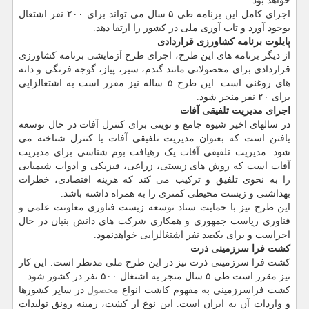
خواهد بود.
اجرای کامل این برنامه طی ۵ سال می تواند برای ۲۰۰ نفر اشتغال
بوجود آورد و تاب آوری ملی در کشور را ارتقا دهد.
پایلوت برنامه کشاورزی قراردادی
از دیگر برنامه های این طرح، اجرای طرح آزمایشی برنامه کشاورزی
قراردادی برای محصولاتی مانند گندم، سیر، پیاز، گوجه فرنگی و دانه
های روغنی است. این طرح ۵ ساله نیز مقرر است به اشتغالزایی
برای ۲۰ نفر منجر شود.
اجرای مدیریت تلفیقی آفات
در سالهای اخیر شیوه جامع و نوینی برای کنترل آفات در حال توسعه
یافتن است که بعنوان مدیریت تلفیقی آفات یا کنترل شناخته می
شود. مدیریت تلفیقی آفات یک رهیافت بوم شناسی برای مدیریت
آفات است که روش های زیستی، زراعی، فیزیکی و ادوات شیمیایی
را به نحوی تلفیق و ترکیب می کند که هزینه اقتصادی، خطرات
بهداشتی و زیست محیطی کمتری را به همراه داشته باشد.
این طرح نیز با حمایت ستاد توسعه زیست فناوری معاونت علمی و
فناوری ریاست جمهوری و همکاری شرکت های دانش بنیان در حال
اجراست و برای یکصد نفر اشتغالزایی خواهدنمود.
کشت فرا سرزمینی ذرت
کشت فرا سرزمینی ذرت نیز در این طرح ملی مدنظر است. این کار
نیز مقرر است طی ۵ سال منجر به اشتغال ۵۰۰ نفر در کشور شود.
کشت فراسرزمینی به مفهوم کاشت انواع
محصول
در سایر کشورها
و واردات آن به ایران است. این نوع از کشت، زمینه رونق تولیدات