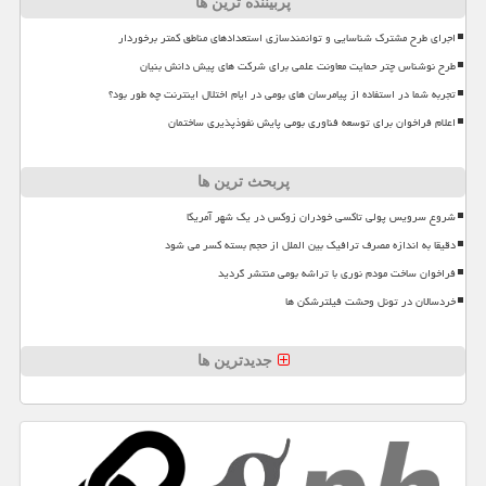
پربیننده ترین ها
اجرای طرح مشترک شناسایی و توانمندسازی استعدادهای مناطق کمتر برخوردار
طرح نوشناس چتر حمایت معاونت علمی برای شرکت های پیش دانش بنیان
تجربه شما در استفاده از پیامرسان های بومی در ایام اختلال اینترنت چه طور بود؟
اعلام فراخوان برای توسعه فناوری بومی پایش نفوذپذیری ساختمان
پربحث ترین ها
شروع سرویس پولی تاکسی خودران زوکس در یک شهر آمریکا
دقیقا به اندازه مصرف ترافیک بین الملل از حجم بسته کسر می شود
فراخوان ساخت مودم نوری با تراشه بومی منتشر گردید
خردسالان در تونل وحشت فیلترشکن ها
جدیدترین ها