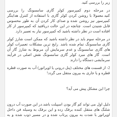
زیر را بررسی کنید.
در مرحله دوم کمپرسور کولر گازی سامسونگ را بررسی
کنید.معمولا با روشن کردن کولر گازی با استفاده از کنترل هدایتگر
کمپرسور نیز روشن شده و صدای کار کردن آن به طور محسوس
قابل شنیدن است. چنانچه در این حالت دریافتید که کمپرسور از کار
افتاده است در نظر داشته باشید که کمپرسور نیاز به تعمیر دارد.
در مرحله سوم باید در نظر داشته باشید که ممکن است شارژ کولر
گازی سامسونگ تمام شده باشد. رایج ترین مشکلات تعمیرات کولر
های گازی سامسونگ و عدم سرمایش آن مربوط به شارژ گاز آن
است. گاز های مبرد کولر گازی سامسونگ نقش اصلی در فرآیند
سرمایشی دستگاه را دارند
2- از قسمت های مختلف (پنل درونی یا اوپراتور) آب به صورت قطره
قطره و یا جاری به بیرون منتقل می گردد!
چرا این مشکل پیش می آید؟
دلیل اول می تواند کم گاز بودن اسپیلت باشد.در این صورت آب درون
شلنگ های منتقل کننده برفک زده و این برفک به وسیله فن داخل
اوپراتور با شدت به بیرون پرتاب شده و در مسیر ذوب شده و به