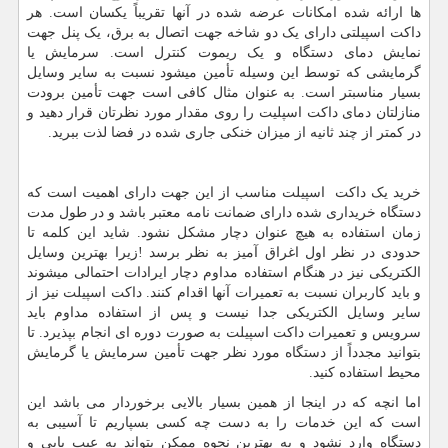
ها ارائه شده امکانات عرضه شده در آنها تقریباً یکسان است. هر
داکت اسپیلتی دارای یک دو شاخه جهت اتصال به برق، یک پنل جهت
نمایش دمای دستگاه و یک ریموت کنترل است. سرمایش یا
گرمایشی که توسط این وسیله تأمین میشود نسبت به سایر وسایل
بسیار مناسبتر است. به عنوان مثال کافی است جهت تأمین برودت
منازلتان دمای داکت اسپلیت را روی مقدار مورد نظرتان قرار دهید و
در کمتر از چند ثانیه از میزان خنکی جاری شده در فضا لذت ببرید.
خرید یک داکت اسپیلت مناسب از این جهت دارای اهمیت است که
دستگاه خریداری شده دارای ضمانت نامه معتبر باشد و در طول مدت
زمان استفاده به هیچ عنوان دچار مشکل نشود. شاید این کلمه تا
حدودی در نظر اول اغراق آمیز به نظر برسد !زیرا بهترین وسایل
الکتریکی نیز در هنگام استفاده مداوم دچار ایرادات احتمالی میشوند
و باید کاربران نسبت به تعمیرات آنها اقدام کنند. داکت اسپیلت نیز از
سایر وسایل الکتریکی جدا نیست و پس از استفاده مداوم باید
سرویس و تعمیرات داکت اسپیلت به صورت دوره ای انجام بپذیرد. تا
بتوانید مجدداً از دستگاه مورد نظر جهت تأمین سرمایش یا گرمایش
محیط استفاده کنید.
اما انچه که در اینجا از همین بسیار بالایی برخوردار می باشد این
است که این خدمات را به دست چه کسی بسپاریم تا آسیبی به
دستگاه وارد نشود و به بهترین نحوه ممکن بتواند به عیب یابی و