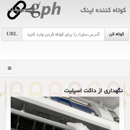
كوتاه كننده لینك
URL
منو
نگهداری از داكت اسپلیت