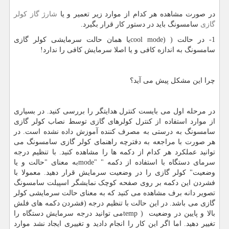
در صورت مشاهده هر کدام از موارد زیر تعمیر و یا
شارژ گاز کولر
گازی
سامسونگ باید در دستور کار قرار بگیرد.
1- در حالت (
cool mode)
یا همان حالت سرمایشی کولر گازی
سامسونگ به اندازه کافی و یا اصلا سرمایش کافی را ندارد!
چرا این مشکل پیش می آید؟
در مرحله اول می بایست کنترل هدایتگر را بررسی کنید. در بسیاری
از موارد استفاده از کنترل کولرهای گازی توسط نصاب کولر گازی
سامسونگ به درستی به مصرف کننده آموزش داده نشده است. در
هر صورت با مراجعه به دفترچه راهنمای کولر گازی سامسونگ می
توانید عملکرد هر کدام از دکمه ها را مشاهده کنید. با تنظیم درجه
سرمای دستگاه با استفاده از دکمه "
mode"
به معنای "حالت و یا
وضعیت" کولر گازی را در وضعیت سرمایش قرار دهید. معمولا با
فشردن این دکمه بر روی صفحه کوچک نمایشگر اسپیلت سامسونگ
تصویر دانه برف مشاهده می کنید که به معنای حالت سرمایشی کولر
گازی می باشد. در این حالت با تنظیم درجه (فشردن دکمه های فلش
بالا و پایین در وضعیت
temp )
می توانید درجه سرمایش دستگاه را
تغییر دهید. اما اگر این کار را انجام دادید و تغییری ایجاد نشد موارد