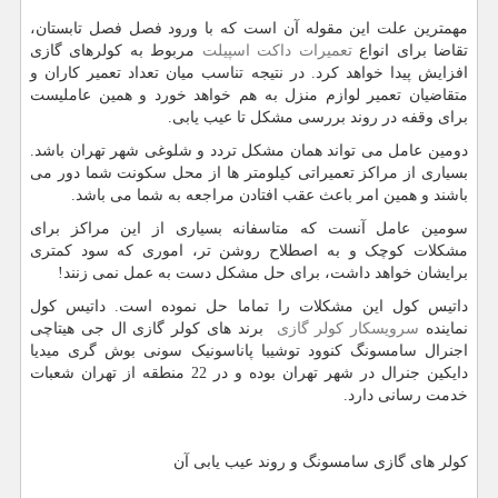
مهمترین علت این مقوله آن است که با ورود فصل فصل تابستان،
تقاضا برای انواع
تعمیرات داکت اسپیلت
مربوط به کولرهای گازی
افزایش پیدا خواهد کرد. در نتیجه تناسب میان تعداد تعمیر کاران و
متقاضیان تعمیر لوازم منزل به هم خواهد خورد و همین عاملیست
برای وقفه در روند بررسی مشکل تا عیب یابی.
دومین عامل می تواند همان مشکل تردد و شلوغی شهر تهران باشد.
بسیاری از مراکز تعمیراتی کیلومتر ها از محل سکونت شما دور می
باشند و همین امر باعث عقب افتادن مراجعه به شما می باشد.
سومین عامل آنست که متاسفانه بسیاری از این مراکز برای
مشکلات کوچک و به اصطلاح روشن تر، اموری که سود کمتری
برایشان خواهد داشت، برای حل مشکل دست به عمل نمی زنند!
داتیس کول این مشکلات را تماما حل نموده است. داتیس کول
نماینده
سرویسکار کولر گازی
برند های کولر گازی ال جی هیتاچی
اجنرال سامسونگ کنوود توشیبا پاناسونیک سونی بوش گری میدیا
دایکین جنرال در شهر تهران بوده و در 22 منطقه از تهران شعبات
خدمت رسانی دارد.
کولر های گازی سامسونگ و روند عیب یابی آن