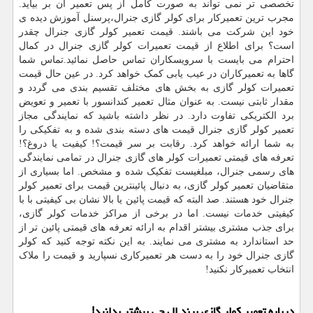
تخصصی تر نمی تواند به صورت کامل از پس تعمیر آن بر بیاید.
مجرب ترین تعمیرکار برای کولر گازی جنرال،پرسنل آموزش دیده ی
خود این شرکت می باشند. قیمت تعمیر کولر گازی جنرال چقدر
است؟ برای اطلاع از قیمت تعمیرات کولر گازی جنرال در کمال
احترام می بایست با سرویسکاران تماس حاصل نمائید.تماس شما
گاها به تعمیرکاران در عیب یابی کمک خواهد کرد. در عین حال قیمت
تعمیرات کولر گازی به بخش های مختلف تقسیم بندی می گردد و
مقدار ثابتی نیست. به عنوان مثال تعمیر کندانسور با تعمیر و تعویض
برد الکتریکی تفاوت دارد. در نظر داشته باشید که نمایندگی مجاز
تعمیر کولر گازی جنرال قیمت های دسته بندی شده و به تفکیکی را
به شما ارائه خواهد کرد. رقابت بر سر قیمت؟! کیفیت یا دروغ؟!
تعرفه های قیمتی تعمیرات کولر های گازی جنرال در تمامی نمایندگی
های رسمی جنرال، مبلغیست تفکیک شده و مشخص. اما بسیاری از
متقاضیان تعمیر کولر گازی، به دنبال پائینترین قیمت برای تعمیر کولر
جنرال خود هستند. صد البته که قیمت پائین یا بالا نشان بی کیفیتی با با
کیفیتی خدمات نیست. اما در برخی از مراکز خدمات کولر گازی،
برای جذب مشتری بیشتر اقدام به ارائه تعرفه های قیمتی پائین تر از
حد استاندارد به مشتری می نمایند. به این نکته توجه کنید که کولر
گازی جنرال خود را به دست هر تعمیرکاری نسپارید و قیمت را ملاک
انتخاب تعمیرکار نکنید!
درباره تعمیر کولر گازی برند ال جی بیشتر بدانید!