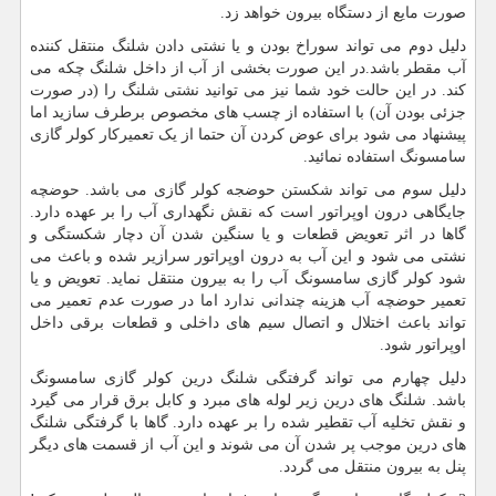
صورت مایع از دستگاه بیرون خواهد زد.
دلیل دوم می تواند سوراخ بودن و یا نشتی دادن شلنگ منتقل کننده
آب مقطر باشد.در این صورت بخشی از آب از داخل شلنگ چکه می
کند. در این حالت خود شما نیز می توانید نشتی شلنگ را (در صورت
جزئی بودن آن) با استفاده از چسب های مخصوص برطرف سازید اما
پیشنهاد می شود برای عوض کردن آن حتما از یک تعمیرکار کولر گازی
سامسونگ استفاده نمائید.
دلیل سوم می تواند شکستن حوضجه کولر گازی می باشد. حوضچه
جایگاهی درون اوپراتور است که نقش نگهداری آب را بر عهده دارد.
گاها در اثر تعویض قطعات و یا سنگین شدن آن دچار شکستگی و
نشتی می شود و این آب به درون اوپراتور سرازیر شده و باعث می
شود کولر گازی سامسونگ آب را به بیرون منتقل نماید. تعویض و یا
تعمیر حوضچه آب هزینه چندانی ندارد اما در صورت عدم تعمیر می
تواند باعث اختلال و اتصال سیم های داخلی و قطعات برقی داخل
اوپراتور شود.
دلیل چهارم می تواند گرفتگی شلنگ درین کولر گازی سامسونگ
باشد. شلنگ های درین زیر لوله های مبرد و کابل برق قرار می گیرد
و نقش تخلیه آب تقطیر شده را بر عهده دارد. گاها با گرفتگی شلنگ
های درین موجب پر شدن آن می شوند و این آب از قسمت های دیگر
پنل به بیرون منتقل می گردد.