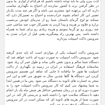
لذت ببرن ولی ما باید توجه داشته باشیم که هرکدام از لوازم‌ ما بدون
در نظر گرفتن برند یا کشور سازنده آن احتیاج به نگهداری مناسب
دارند که این برعهده خود مشتری می باشد و اگر هر چند مدت یک‌بار
تعمیر این کار انجام نشوند خراب‌شده و احتیاج به تعمیرکار دارد که
ممکنه تو اوج گرمای تابستان شما رو از سرمای خودش بی‌نصیب
بزاره و علاوه بر هزینه و پیدا کردن یه تعمیرکار خوب چند ساعتی حتی
چند روزی رو تو گرما بمونیم و هزینه زیادی رو برای شما به همراه
داشته باشد. پس بهترین راه پیشگیریه یعنی قبل از خراب شدن به
سرویس داکت اسپیلت بپردازید
سرویس داکت اسپیلت یکی از مواردی است که باید جدی گرفته
شود. سرویس داکت اسپیلت به صورت دوره ای باعث خواهد شد که
دستگاه شما سالم و بدون نقص باقی بماند و طول عمر آن زیاد شود.
متاسفانه فرهنگ استفاده در ایران در زمینه ی نگهداری از داکت
اسپلیت ها هنوز جا نیافتاده تا جایی که شاهد این هستیم سرویس
کردن این دستگاه ها گاها چندین سال به تعویق می افتد و این امر
منجر به خسارت های ثانویه به دستگاه می شود. پس ما در همین ابتدا
به شما پیشنهاد می کنیم که کار سرویس داکت اسپیلت خود را به
صورت دوره ای و در زمان مشخص حداقل هر شش ماه یک بار انجام
دهید تا دستگاه سلامت خود را داشته باشد و بدرستی کار کند. در این
صورت شما از هزینه های ثانویه ای که ممکن است در اثر سرویس
نکردن دستگاه رخ دهد دوری می کنید.