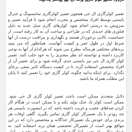
تعمیر کولرگازی ال جی همچون تعمیر کولرگازی سامسونگ و جنرال
بایستی توسط افراد متخصص و مجرب انجام شود تا فرآیند تعمیر و
سرویس به درستی انجام شود. کولرهای گازی نسل جدید به دلیل
فناوری های جدیدی که در طراحی و ساخت آن به کار رفته است، از
حساسیت بالایی برخوردار هستند و نگهداری و مراقبت درست از آنها
شرط اول در طول عمر و کیفیت آنهاست. همانطور که می بینید
برندهای مختلفی هرساله مطرح می شوند که هرکدام از آنها به نوعی
کاربرد داشته و توانسته اند نظر مشتری را به خود جلب کنند. تعمیر
کولر گازی ال جی نیز بایستی جدی گرفته شود و برای تعمیر آن از
افراد متخصص استفاده گردد تا در کیفیت دستگاه تاثیر منفی برجای
نگذارد. برای اینکه بدانید چگونه کولر گازی خود را تعمیر کنید تا پایان
این مطلب همراه ما باشید.
دلایل متعددی ممکن است باعث تعمیر کولر گازی ال جی شود.
ممکن است کولر باد خنک تولید نکند و یا ممکن است در هنگام کار
کردن صداهای عجیب و غریب داشته باشد که در اینصورت بایستی هر
چه زودتر با یک تعمیرکار کولر گازی تماس بگیرید. گاهی اوقات هر
برندی برای خودش یک تعمیرکار جداگانه و متخصص دارد که در این
مواقع بهتر است از تعمیرکار تخصصی همان برند استفاده کنید. به
عنوان مثال برای تعمیر کولرگازی ال جی از تعمیرکار تخصصی کولر