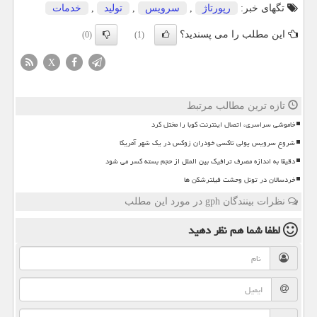
تگهای خبر:
رپورتاژ
,
سرویس
,
تولید
,
خدمات
این مطلب را می پسندید؟
(0)
(1)
X
تازه ترین مطالب مرتبط
خاموشی سراسری، اتصال اینترنت کوبا را مختل کرد
شروع سرویس پولی تاکسی خودران زوکس در یک شهر آمریکا
دقیقا به اندازه مصرف ترافیک بین الملل از حجم بسته کسر می شود
خردسالان در تونل وحشت فیلترشکن ها
نظرات بینندگان gph در مورد این مطلب
لطفا شما هم
نظر دهید