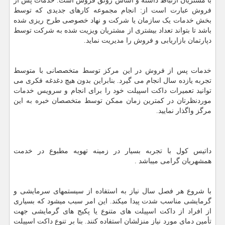
با مشتریان ارتباط داشته و اساس رونق فروش است. خدمات پس از
فروش عبارت است از: انجام مجموعه کارهای جدیدی که توسط
بخش خدمات یک سازمان یا شرکت و نهاد خصوصی طرح ریزی شده
باشد تا بتواند تعداد بیشتری از مشتریان ویزیت شده به شرکت توسط
دپارتمان بازاریابی و فروش را مدیریت نماید.
خدمات پس از فروش در این مرکز توسط متخصصانی با متوسط
تجربه یازده سال انجام می گیرد. بنابراین بدون هیچ دغدغه فکری می
توانید تعمیرات داکت اسپیلت خود را برای انجام و سرویس خدمات
موردنظرتان در کمترین زمان ممکن توسط متخصصان خبره به این
مرگز واگذار نمایید.
داتیس کول با تجربه بسیار در زمینه تهویه مطبوع در خدمت
همشهریان گرامی میباشد .
با شروع هر فصل سال نیاز به استفاده از سیستمهای سرمایشی و
گرمایشی مناسب شدت پیدا میکند. این امر سبب میشود که بسیاری
از افراد از داکت اسپیلت های متنوع یا پکیج های گرمایشی جهت
تأمین دمای مورد نیاز منزلشان استفاده کنند. بنا بر تنوع داکت اسپیلت