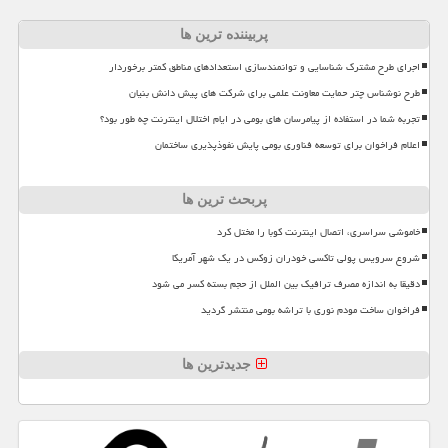
پربیننده ترین ها
اجرای طرح مشترک شناسایی و توانمندسازی استعدادهای مناطق کمتر برخوردار
طرح نوشناس چتر حمایت معاونت علمی برای شرکت های پیش دانش بنیان
تجربه شما در استفاده از پیامرسان های بومی در ایام اختلال اینترنت چه طور بود؟
اعلام فراخوان برای توسعه فناوری بومی پایش نفوذپذیری ساختمان
پربحث ترین ها
خاموشی سراسری، اتصال اینترنت کوبا را مختل کرد
شروع سرویس پولی تاکسی خودران زوکس در یک شهر آمریکا
دقیقا به اندازه مصرف ترافیک بین الملل از حجم بسته کسر می شود
فراخوان ساخت مودم نوری با تراشه بومی منتشر گردید
جدیدترین ها