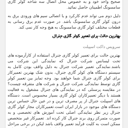
صحیح واحد خود و به خصوص محل اتصال سه شاخه کولر گازی
سامسونگ اطمینان حاصل نمائید.
دلیل دوم می تواند عدم کارکرد و یا اتصالی سیم های ورودی برق به
درون کولر گازی سامسونگ باشد. در صورت عدم برق رسانی به
قطعات مختلف کولر گازی سامسونگ به هیچ وجه کار نمی کند.
بهترین حالت برای تعمیر کولر گازی جنرال
سرویس داکت اسپیلت
بهترین حالت برای تعمیر کولر گازی جنرال استفاده از کارآزموده های
تحت لیسانس شرکت جنرال که نمایندگی این شرکت می
باشند.نمایندگی تعمیر شرکت جنرال به دلیل واقف بودن کامل به
سیستم دستگاه های کولر گازی جنرال، بدون شک بهترین تعمیرکار
برای کولر گازی جنرال شما خواهند بود. وجه تمایز بین تعمیر کولر
گازی توسط نمایندگی شرکت جنرال و شرکت های متفرقه چیست؟
در مقایسه پرسنلی که در نمایندگی های جنرال مشغول به فعالیت
هستند با دیگر تعمیرکاران کولر گازی بسیار محسوس است. دستگاه
های اسپیلت جنرال از پر مصرف ترین و در عین حال حساس ترین
دستگاه های موجود در بازار ایران است.تعمیرکاران مجاز کولر گازی
جنرال زیر نظر نمایندگی اصلی تحت آموزش های تخصصی و به
صورت متمرکز روی برند جنرال کار کرده اند. تعمیرکار غیر متخصص
ممکن است به کلیت فرآیند تعمیر واقف باشد لیکن در برخی مراحل