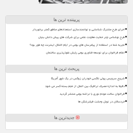
پربیننده ترین ها
اجرای طرح مشترک شناسایی و توانمندسازی استعدادهای مناطق کمتر برخوردار
طرح نوشناس چتر حمایت معاونت علمی برای شرکت های پیش دانش بنیان
تجربه شما در استفاده از پیامرسان های بومی در ایام اختلال اینترنت چه طور بود؟
اعلام فراخوان برای توسعه فناوری بومی پایش نفوذپذیری ساختمان
پربحث ترین ها
شروع سرویس پولی تاکسی خودران زوکس در یک شهر آمریکا
دقیقا به اندازه مصرف ترافیک بین الملل از حجم بسته کسر می شود
فراخوان ساخت مودم نوری با تراشه بومی منتشر گردید
خردسالان در تونل وحشت فیلترشکن ها
جدیدترین ها