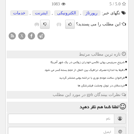
1083
5
/
5.0
تگهای خبر:
رپورتاژ
,
الكترونیكی
,
اینترنت
,
خدمات
این مطلب را می پسندید؟
(0)
(1)
X
تازه ترین مطالب مرتبط
شروع سرویس پولی تاکسی خودران زوکس در یک شهر آمریکا
دقیقا به اندازه مصرف ترافیک بین الملل از حجم بسته کسر می شود
فراخوان ساخت مودم نوری با تراشه بومی منتشر گردید
خردسالان در تونل وحشت فیلترشکن ها
نظرات بینندگان gph در مورد این مطلب
لطفا شما هم
نظر دهید