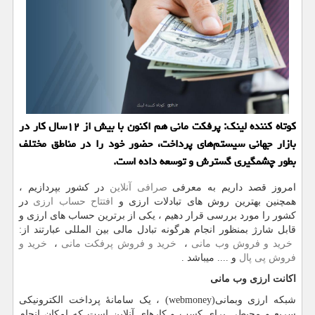
كوتاه كننده لینك: پرفكت مانی هم اكنون با بیش از ۱۲سال كار در
بازار جهانی سیستم‌های پرداخت، حضور خود را در مناطق مختلف
بطور چشمگیری گسترش و توسعه داده است.
امروز قصد داریم به معرفی
صرافی آنلاین
در کشور بپردازیم ،
همچنین بهترین روش های تبادلات ارزی و
افتتاح حساب ارزی
در
کشور را مورد بررسی قرار دهیم ، یکی از برترین حساب های ارزی و
قابل شارژ بمنظور انجام هرگونه تبادل مالی بین المللی عبارتند از:
خرید و فروش وب مانی
،
خرید و فروش پرفکت مانی
،
خرید و
فروش پی پال
و .... میباشد .
اکانت ارزی وب مانی
شبکه ارزی وبمانی
(webmoney)
، یک سامانهٔ پرداخت الکترونیکی
سریع و محیطی برای کسب و کارهای آنلاین است که امکان انجام