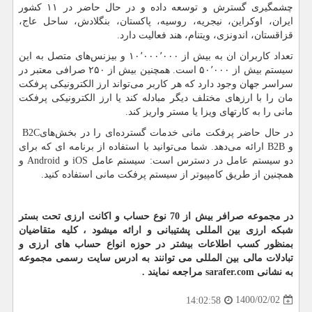
چشمگیری گسترش و توسعه داده و در حال حاضر در ۱۱ کشور
ایران، اوکراین، نیجریه، روسیه، پاکستان، بنگلادش، ساحل عاج،
قزاقستان، اندونزی، ویتنام، هند فعالیت دارد.
تعداد کاربران ان به بیش از ۱۰٬۰۰۰٬۰۰۰ و بیزنس‌های متصل به این
سیستم بیش از ۵۰٬۰۰۰ است. همچنین بیش از ۲۵۰ صرافی معتبر در
سراسر جهان وجود دارد که هر کاربر می‌تواند ارز الکترونیکی پرفکت
مان را با ارزهای مختلف دیگر مبادله کند یا ارز الکترونیکی پرفکت
مانی را به کارتهای ویزا یا مستر واریز کند.
در حال حاضر پرفکت مانی خدمات گسترده‌ای را در بخش‌های
B2C
و
B2B
ارائه می‌دهد. شما می‌توانید با استفاده از برنامه ای که برای
دو سیستم عامل در دسترس است: سیستم عامل
iOS
و
Android
و
همچنین از طریق کامپیوتر از سیستم پرفکت مانی استفاده کنید.
در مجموعه صرافر بیش از 70 نوع حساب و اکانت ارزی تحت بستر
شبکه ارزی بین المللی پشتیبانی و ارائه میشود ، کلیه متقاضیان
بمنظور کسب اطلاعات بیشتر در حوزه انواع حساب های ارزی و
تبادلات مالی بین المللی می توانند به ادرس سایت رسمی مجموعه
به نشانی
sarafer.com
مراجعه نمایند .
1400/02/02
14:02:58