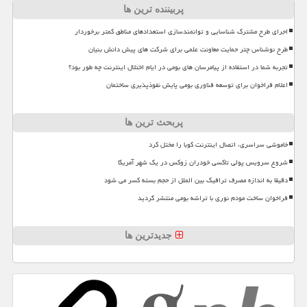
پربیننده ترین ها
اجرای طرح مشترک شناسایی و توانمندسازی استعدادهای مناطق کمتر برخوردار
طرح نوشناس چتر حمایت معاونت علمی برای شرکت های پیش دانش بنیان
تجربه شما در استفاده از پیامرسان های بومی در ایام اختلال اینترنت چه طور بود؟
اعلام فراخوان برای توسعه فناوری بومی پایش نفوذپذیری ساختمان
پربحث ترین ها
خاموشی سراسری، اتصال اینترنت کوبا را مختل کرد
شروع سرویس پولی تاکسی خودران زوکس در یک شهر آمریکا
دقیقا به اندازه مصرف ترافیک بین الملل از حجم بسته کسر می شود
فراخوان ساخت مودم نوری با تراشه بومی منتشر گردید
جدیدترین ها