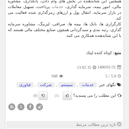
همچنین این شتابدهنده در بخش های وام دادن، بانکداری، مشاوره
مالی، امور بیمه، سرمایه گذاری،
خدمات
پرداخت، تسهیل معاملات
در بازار سرمایه، انتقال پول و ارزهای رمزگذاری شده فعالیت می
کند.
کارگزاری ها، بانک ها، بیمه ها، صرافی، لیزینگ، مشاوره سرمایه
گذاری، رتبه بندی و سبدگردانی همچون صنایع مختلف مالی هستند که
با این شتابدهنده همکاری می کنند.
منبع:
كوتاه كننده لینك
1400/01/31
13:02:35
948
5
/
5.0
تگهای خبر:
خدمات
,
سیستم
,
شركت
,
فناوری
این مطلب را می پسندید؟
(0)
(1)
X
تازه ترین مطالب مرتبط