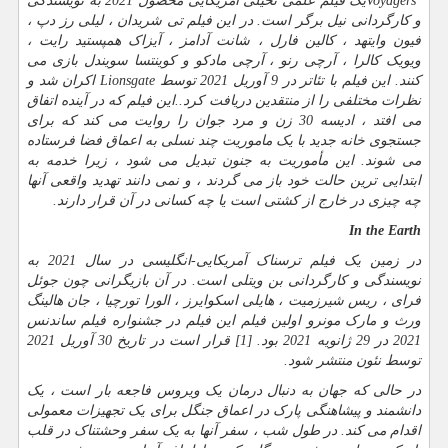
Voyagers
یک فیلم علمی تخیلی آمریکایی محصول 2021 به نویسندگی
و کارگردانی نیل برگر است. در این فیلم تی شریدان ، لیلی رز دپ ،
فیون وایتهد ، کالین فارل ، شانت آدامز ، آیزاک همپستید رایت ،
ویویک کالرا ، آرچی رنو ، آرچی مادکو و کوینتسا سویندل بازی می
کنند. این فیلم با تئاتر در 9 آوریل 2021 توسط
Lionsgate
اکران شد و
نظرات مختلفی را از منتقدین دریافت کرد
.
.این فیلم که در آینده اتفاق
می افتد ، ادیسه 30 زن و مرد جوان را روایت می کند که برای
جستجوی خانه جدید با یک ماموریت چند نسلی به اعماق فضا فرستاده
می شوند. این مأموریت به جنون تبدیل می شود ، زیرا خدمه به
ابتدایی ترین حالت خود باز می گردند ، و نمی دانند تهدید واقعی آنها
چه چیزی در خارج از کشتی است یا چه کسانی در آن قرار دارند.
In the Earth
در زمین یک فیلم ترسناک آمریکایی-انگلیسی در سال 2021 به
نویسندگی و کارگردانی بن ویتلی است. در آن بازیگرانی چون جوئل
فرای ، ریس شیرزمیت ، هایلی اسکوایرز ، الورا تورچیا ، جان هالینگ
ورث و مارک مونرو اولین فیلم این فیلم در جشنواره فیلم ساندنس
2021 در 29 ژانویه 2021 بود. [1] قرار است در تاریخ 30 آوریل 2021
توسط نئون منتشر شود.
در حالی که جهان به دنبال درمان یک ویروس فاجعه بار است ، یک
دانشمند و پیشاهنگی پارک در اعماق جنگل برای یک تجهیزات معمولی
اقدام می کند. در طول شب ، سفر آنها به یک سفر وحشتناک در قلب