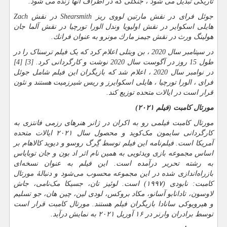
تاریکی تبدیل می شود ، جنگلی که در اطراف آنها زنده می شود.
جوئل فرای در نقش مارتین لووی ریز
Shearsmith
در نقش
Zach
هایلی اسکوایر در نقش اولیویا وندل الورا تورچیا در نقش آلما جان
هولینگ ورث در نقش جیمز مارك مونرو به عنوان فرانك.
در سپتامبر سال 2020 ، بن ویتلی اعلام کرد که یک فیلم ترسناک را در
طول 15 روز در آگوست سال 2020 نوشت و کارگردانی کرد. [3] [4]
در نوامبر سال 2020 ، اعلام شد که بازیگران این فیلم شامل جوئل
فرای ، الورا تورچیا ، هایلی اسکوایرز و ریس شیرزمیت هستند و نئون
قرار است در ایالات متحده توزیع کند.
مورتال کامبت (فیلم ۲۰۲۱)
مورتال کامبت فیلمی رو به اکران در ژانر هنرهای رزمی فانتزی به
کارگردانی سایمون مک‌کوید و محصول سال ۲۰۲۱ ایالات متحده
آمریکا است. فیلم‌نامه این فیلم توسط گِرگ روسو و دیوید کالاهام بر
اساس مجموعه بازی ویدئویی به همین نام اثر اد بون و جان توبایاس
به رشته تحریر درآمده است. این فیلم به عنوان نسخه‌ای
بازراه‌اندازی شده در این مجموعه محسوب می‌شود و دنبالهٔ مورتال
کامبت: نابودی (۱۹۹۷) است. لوئیز تان، جسیکا مک‌نامی، جاش
لاوسون، تادانابو آسانو، مکاد بروکس، لودی لین، چین هان، جو تسلیم
و هیرویوکی سانادا بازیگران فیلم هستند. مورتال کامبت قرار است
توسط برادران وارنر در ۱۶ آوریل ۲۰۲۱ به نمایش درآید.