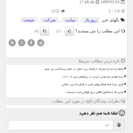
1400/01/24
17:08:48
1151
5
/
5.0
تگهای خبر:
رپورتاژ
,
سایت
,
شركت
,
صنعت
این مطلب را می پسندید؟
(0)
(1)
X
تازه ترین مطالب مرتبط
دقیقا به اندازه مصرف ترافیک بین الملل از حجم بسته کسر می شود
رتبه هوش مصنوعی ایران در پژوهش بین ۱۲ تا ۱۸
تغییر پارادایم همکاریهای علمی و فناورانه بین المللی
باتری ها پاسخگوی قطعی برق طولانی مدت نیستند
نظرات بینندگان gph در مورد این مطلب
لطفا شما هم
نظر دهید