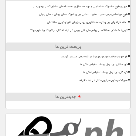
اجرای طرح مشترک شناسایی و توانمندسازی استعدادهای مناطق کمتر برخوردار
طرح نوشناس چتر حمایت معاونت علمی برای شرکت های پیش دانش بنیان
اعلام فراخوان برای توسعه فناوری بومی پایش نفوذپذیری ساختمان
تجربه شما در استفاده از پیامرسان های بومی در ایام اختلال اینترنت چه طور بود؟
پربحث ترین ها
فراخوان ساخت مودم نوری با تراشه بومی منتشر گردید
خردسالان در تونل وحشت فیلترشکن ها
کودکان در تونل وحشت فیلترشکن ها
سرقت چندین میلیون دلار در ۲۵ دقیقه
جدیدترین ها