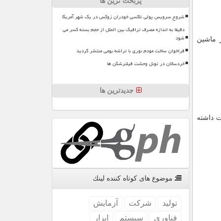
پربحث ترین ها
شروع سرویس پولی تاکسی خودران زوکس در یک شهر آمریکا
دقیقا به اندازه مصرف ترافیک بین الملل از حجم بسته کسر می
شود
 ماشین
فراخوان ساخت مودم نوری با تراشه بومی منتشر گردید
خردسالان در تونل وحشت فیلترشکن ها
جدیدترین ها
ت داشته
موضوع های كوتاه كننده لینك
تولید
شركت
آزمایش
فناوری
سیستم
ابزار