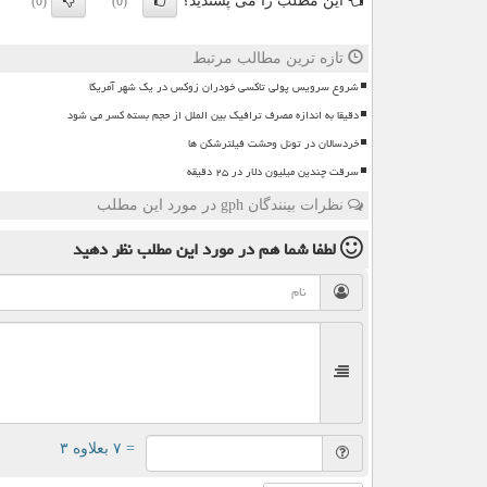
این مطلب را می پسندید؟
(0)
(0)
تازه ترین مطالب مرتبط
شروع سرویس پولی تاکسی خودران زوکس در یک شهر آمریکا
دقیقا به اندازه مصرف ترافیک بین الملل از حجم بسته کسر می شود
خردسالان در تونل وحشت فیلترشکن ها
سرقت چندین میلیون دلار در ۲۵ دقیقه
نظرات بینندگان gph در مورد این مطلب
لطفا شما هم
در مورد این مطلب
نظر دهید
= ۷ بعلاوه ۳