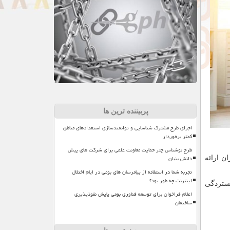
پربیننده ترین ها
اجرای طرح مشترک شناسایی و توانمندسازی استعدادهای مناطق
کمتر برخوردار
طرح نوشناس چتر حمایت معاونت علمی برای شرکت های پیش
دانش بنیان
ن ارائه
تجربه شما در استفاده از پیامرسان های بومی در ایام اختلال
اینترنت چه طور بود؟
گستردگی
اعلام فراخوان برای توسعه فناوری بومی پایش نفوذپذیری
ساختمان