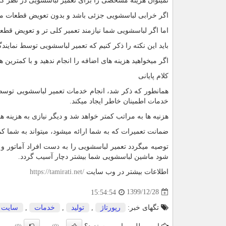
نمیتوان هزینه مشخصی را برای تعمیر لباسشویی در نظر گرفت
اگر خرابی لباسشویی جزئی باشد و بدون تعویض قطعات مشک
اما اگر لباسشویی شما نیازمند تعمیر کلی تر و تعویض قطعه 
باید این نکته را ذکر کنیم که تعمیر لباسشویی توسط نمایند
اگر میخواهید هزینه های اضافه را انجام ندهید و با کمترین ه
کلام پایانی
همانطور که ذکر شد، انجام خدمات تعمیر لباسشویی توس
خدمات اطمینان خاطر ایجاد میکند.
هزنیه ها به مراتب کمتر خواهد شد و دیگر نیازی به هزینه ها
ضمانت تعمیرات که به شما ارائه میشود، میتواند به شما کمک
توصیه میگردد تعمیر لباسشویی را به دست افراد آماتور و غی
شود ماشین لباسشویی شما بیشتر دچار آسیب گردد.
اطلاعات بیشتر در وب سایت
https://tamirati.net/
1399/12/28
15:54:54
تگهای خبر:
رپورتاژ
,
تولید
,
خدمات
,
سایت