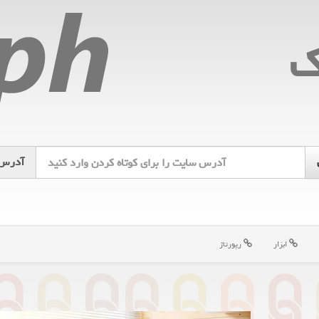
ك
آدرس
ابزار
رپورتاژ