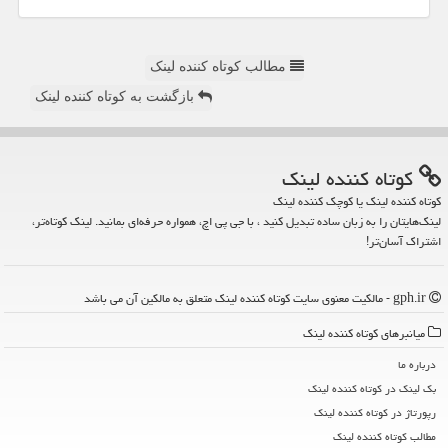
مطالب کوتاه کننده لینک
بازگشت به کوتاه کننده لینک
كوتاه كننده لینك
کوتاه کننده لینک یا کوچک کننده لینک
لینک‌هایتان را به زبان ساده تبدیل کنید ، با جی پی اچ، همواره حرفه‌ای بمانید. لینک کوتاه‌تر،
اشتراک آسان‌تر!
gph.ir - مالکیت معنوی سایت كوتاه كننده لینك متعلق به مالکین آن می باشد
میانبرهای كوتاه كننده لینك
درباره ما
بک لینک در كوتاه كننده لینك
رپورتاژ در كوتاه كننده لینك
مطالب كوتاه كننده لینك