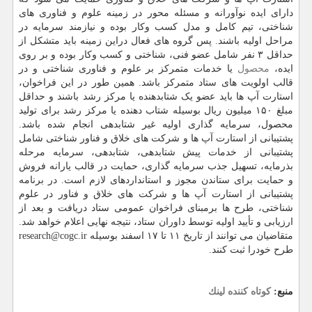
دارای ایده نوآورانه و مسئله محور در زمینه علوم و فناوری های
شناختی، تیم کامل و مدل کسب وکار بوده و نیازمند سرمایه در
مراحل اولیه باشند. پس گروه های فعال دراین زمینه باید متشکل از
حداقل ۳ نفر شامل عضو فنی، شناختی و کسب وکار بوده و بر روی
ایده،
محصول
یا خدمات متمرکز بر علوم و فناوری شناختی و در
قالب اولویت های ستاد متمرکز باشد. همین طور در این فراخوان،
استارت آپ ها باید عضو یک شتابدهنده یا مرکز رشد باشند و حداقل
مبلغ ۱۵۰ میلیون ریال بوسیله شتاب دهنده یا مرکز رشد برای تولید
محصول، سرمایه گذاری اولیه غیر شتابدهی انجام شده باشد.
پشتیبانی از استارت آپ ها و شرکت های خلاق و فناور شناختی شامل
پشتیبانی از خدمات پیش شتابدهی، شتابدهی، سرمایه مرحله
بذرمایه، تسهیل جذب سرمایه گذاری، حمایت در قالب یارانه فروش
و حمایت برای ستاندن مجوز و استانداردهای لازم است. در برنامه
پشتیبانی از استارت آپ ها و شرکت های خلاق و فناور در علوم
شناختی، طرح ها برمبنای فراخوان عمومی ستاد دریافت و بعد از
ارزیابی و تأیید اولیه توسط داوران ستاد، نتیجه نهایی اعلام خواهد شد.
متقاضیان می توانند از تاریخ ۱۱ تا ۱۷ اسفند بوسیله
research@cogc.ir
طرح خودرا ثبت کنند.
منبع:
كوتاه كننده لینك