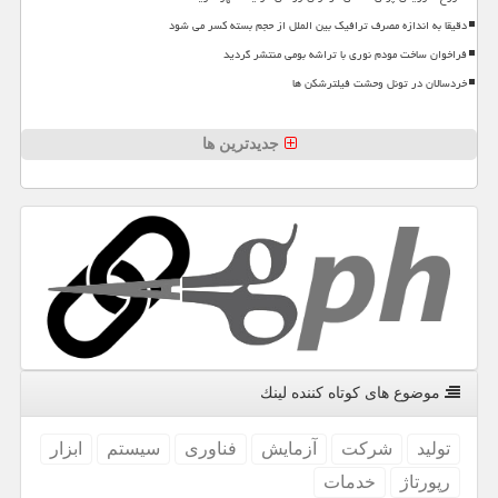
دقیقا به اندازه مصرف ترافیک بین الملل از حجم بسته کسر می شود
فراخوان ساخت مودم نوری با تراشه بومی منتشر گردید
خردسالان در تونل وحشت فیلترشکن ها
جدیدترین ها
موضوع های كوتاه كننده لینك
تولید
شركت
آزمایش
فناوری
سیستم
ابزار
رپورتاژ
خدمات