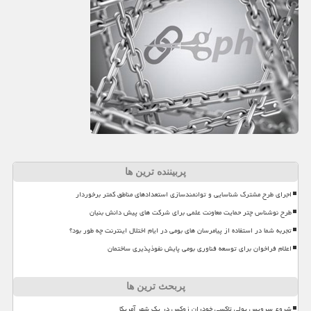
پربیننده ترین ها
اجرای طرح مشترک شناسایی و توانمندسازی استعدادهای مناطق کمتر برخوردار
طرح نوشناس چتر حمایت معاونت علمی برای شرکت های پیش دانش بنیان
تجربه شما در استفاده از پیامرسان های بومی در ایام اختلال اینترنت چه طور بود؟
اعلام فراخوان برای توسعه فناوری بومی پایش نفوذپذیری ساختمان
پربحث ترین ها
شروع سرویس پولی تاکسی خودران زوکس در یک شهر آمریکا