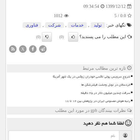
1399/12/12
09:34:54
1012
5
/
0.0
تگهای خبر:
تولید
,
خدمات
,
شركت
,
فناوری
این مطلب را می پسندید؟
(0)
(0)
X
تازه ترین مطالب مرتبط
شروع سرویس پولی تاکسی خودران زوکس در یک شهر آمریکا
خردسالان در تونل وحشت فیلترشکن ها
سرقت چندین میلیون دلار در ۲۵ دقیقه
رتبه هوش مصنوعی ایران در پژوهش بین ۱۲ تا ۱۸
نظرات بینندگان gph در مورد این مطلب
لطفا شما هم
نظر دهید