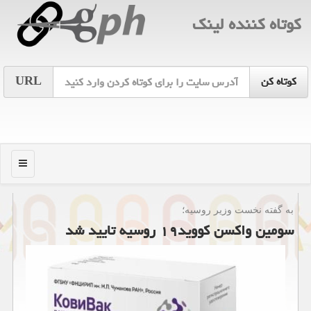
كوتاه كننده لینك
URL
منو
به گفته نخست وزیر روسیه؛
سومین واكسن كووید۱۹ روسیه تایید شد