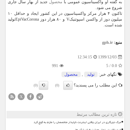
به گفته او واکسیناسیون عمومی با
محصول
جدید از بهار سال جاری
شروع می شود.
تاکنون ۴ هزار مرکز واکسیناسیون در این کشور ایجاد و حداقل ۱۰
میلیون دوز از واکسن اسپوتنیکV و ۸۰ هزار دوز EpiVacCoronaتولید
شده است.
منبع:
gph.ir
1399/12/03
12:34:15
991
5
/
0.0
تگهای خبر:
تولید
,
محصول
این مطلب را می پسندید؟
(0)
(0)
X
تازه ترین مطالب مرتبط
مرگ دورکاری در ایران وقتی اینترنت ناپایدار متخصصان را ملزم به کوچ کرد
خردسالان در تونل وحشت فیلترشکن ها