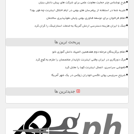
طرح نوشناس چتر حمایت معاونت علمی برای شرکت های پیش دانش بنیان
تجربه شما در استفاده از پیامرسان های بومی در ایام اختلال اینترنت چه طور بود؟
اعلام فراخوان برای توسعه فناوری بومی پایش نفوذپذیری ساختمان
جنگ با ایران هزینه دسترسی ارتش آمریکا به خدمات استارلینک را گران کرد
پربحث ترین ها
اعلام برگزیدگان مرحله دوم هفدهمین المپیاد دانش آموزی نانو
مرگ دورکاری در ایران وقتی اینترنت ناپایدار متخصصان را ملزم به کوچ کرد
خاموشی سراسری، اتصال اینترنت کوبا را مختل کرد
شروع سرویس پولی تاکسی خودران زوکس در یک شهر آمریکا
جدیدترین ها