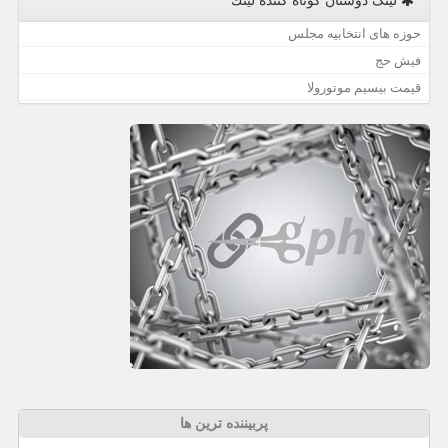
لینک دوستان كوتاه كننده لینك
حوزه های انتخابیه مجلس
فیش حج
قیمت بیسیم موتورولا
پربیننده ترین ها