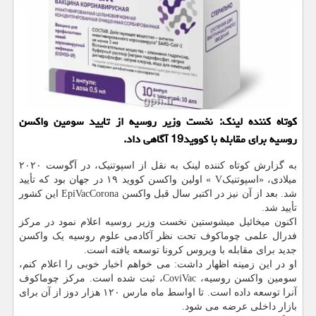
کوتاه کننده لینک: نخست وزیر روسیه از تایید سومین واکسن
روسیه برای مقابله با کووید19 آگاهی داد.
به گزارش کوتاه کننده لینک به نقل از اسپوتنیک، در آگوست ۲۰۲۰
میلادی، «اسپوتنیکV » اولین واکسن کووید ۱۹ در جهان بود که تأیید
شد. بعد از آن نیز در اکتبر سال قبل واکسن EpiVacCorona این کشور
تأیید شد.
اکنون میخائیل میشوستین نخست وزیر روسیه اعلام نمود در مرکز
فدرال علمی چوماکوف تحت نظر آکادمی علوم روسیه یک واکسن
جدید برای مقابله با ویروس کرونا توسعه یافته است.
او در این زمینه اظهار داشت: می خواهم اخبار خوبی را اعلام کنم،
سومین واکسن روسیه، CoviVac، ثبت شده است. مرکز چوماکوف
آنرا توسعه داده است. تا اواسط ماه مارس ۱۲۰ هزار دوز از آن برای
بازار داخلی عرضه می شود.