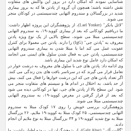
شناسایی نمودند که امکان دارد در بروز این واکنش های متفاوت
نقش داشته باشند؛ همچون آن گروه از پادتن ها که به بروز بیماری
شدید در بزرگسالان و سندروم التهابی چندسیستمی در کودکان منجر
می شوند.
"لائل یانکر" (Lael Yonker)، از پژوهشگران این پروژه اظهار داشت:
ما دریافتیم کودکانی که بعد از بیماری کووید-۱۹، به سندروم التهابی
چندسیستمی مبتلا می شوند، سطح بالایی از یک نوع ویژه پادتن
معروف به "پادتن جی" (IgG) را دارند. پادتن جی معمولا برای کنترل
عفونت عمل می کند اما با مبتلا شدن به بیماری سندروم التهابی
چندسیستمی، پادتن جی به فعال شدن سلول های ایمنی می انجامد
که امکان دارد عامل نوع شدید این بیماری باشد.
وی ادامه داد: پادتن های جی با سلول های معروف به درشت خوار در
تعامل قرار می گیرند که در سرتاسر بافت های بدن زندگی می کنند.
اگر تعداد پادتن های جی که این درشت خوارها را فعال می کنند، بیش
از حد باشد، به اختلال در اندام ها و سیستم های متفاوت منجر می
شود. این سطح بالا از پادتن های جی، تنها در کودکانی دیده می شود
که بعد از قرار گرفتن در معرض کووید-۱۹، به سندروم التهابی
چندسیستمی مبتلا می شوند.
پژوهشگران، بررسی خویش را روی ۱۷ کودک مبتلا به سندروم
التهابی چندسیستمی، ۲۵ کودک مبتلا به کووید-۱۹ ملایم، ۲۶ بزرگسال
مبتلا به نوع شدید کووید-۱۹ و ۳۴ بزرگسال مبتلا به نوع ملایم آن انجام
دادند.
"گالیت آلتر" (Galit Alter)، از پژوهشگران این پروژه اظهار داشت: ما