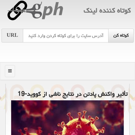
كوتاه كننده لینك
URL
منو
تأثیر واكنش پادتن در نتایج ناشی از كووید-19