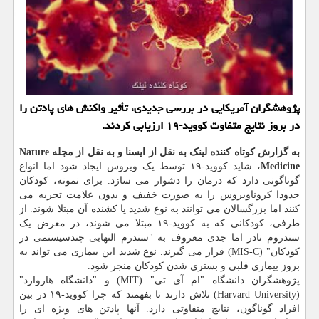
پژوهشگران آمریکایی در بررسی جدیدی، تأثیر واکنش های پادتن را
در بروز نتایج متفاوت کووید-۱۹ ارزیابی کردند.
به گزارش کوتاه کننده لینک به نقل از ایسنا و به نقل از مجله Nature
Medicine
، شاید کووید-۱۹ توسط یک ویروس ایجاد شود اما انواع
گوناگونی دارد که درمان را دشوار می سازد. برای نمونه، کودکان
حدودا کروناویروس را به صورت خفیف و بدون علامت تجربه می
کنند اما بزرگسالان می توانند به نوع شدید یا کشنده آن مبتلا شوند. از
طرفی، کودکانی که به کووید-۱۹ مبتلا می شوند، در معرض یک
سندروم نادر اما جدی معروف به "سندرم التهابی چندسیستمی در
کودکان" (MIS-C) قرار می گیرند. نوع شدید این بیماری می تواند به
بروز بیماری قلبی و بستری شدن کودکان منجر شود.
پژوهشگران دانشگاه "ام آی تی" (MIT) و "دانشگاه هاروارد"
(Harvard University) تلاش دارند تا بفهمند که چرا کووید-۱۹ در بین
افراد گوناگون، نتایج متفاوتی دارد. آنها پادتن های ویژه ای را