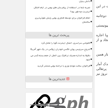
دانش بنیان
ه می شود اما WHO تا حالا به سوالات در این
تجربه شما در استفاده از پیامرسان های بومی در ایام اختلال
اینترنت چه طور بود؟
دوجانبه
اعلام فراخوان برای توسعه فناوری بومی پایش نفوذپذیری
ساختمان
یونیستی
پربحث ترین ها
ا اجازه
اد و از
خاموشی سراسری، اتصال اینترنت کوبا را مختل کرد
شروع سرویس پولی تاکسی خودران زوکس در یک شهر آمریکا
ار همین
دقیقا به اندازه مصرف ترافیک بین الملل از حجم بسته کسر می
شود
 از آن اندک اندک آمار
فراخوان ساخت مودم نوری با تراشه بومی منتشر گردید
د از دریافت واکسن فایزر نیز اعلام گردید. بعنوان مثال یک پرستار ۴۱ ساله پرتغالی
روژ نیز
جدیدترین ها