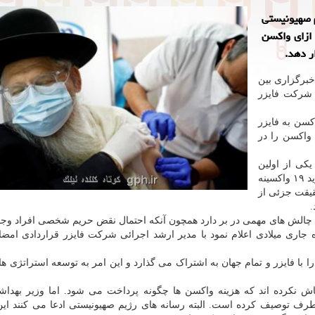
م صهیونیستی
 ازای واکسن
ر دهد.
خبرگزاری بین
 شرکت فایزر
کسن به فایزر
 واکسن را در
یکی از اولین
مناطقی باشد که بخش اعظم جمعیت خودرا در مقابل کووید ۱۹ واکسینه
قیقت جزئی از
.
قی چالش های مهمی در بر دارد همچون آنکه احتمال نقض حریم شخصی افراد وجود
ه جاری میلادی اعلام نمود با مدیر ارشد اجرائی شرکت فایزر قراردادی امضا 
ا با فایزر و تمام جهان به اشتراک می گذارد و این امر به توسعه استراتژی ها
اش نکرده اند که هزینه واکسن ها چگونه پرداخت می شود. اما وزیر بهدا
 طرف توصیف کرده است. البته رسانه های رژیم صهیونیستی ادعا می کنند ای