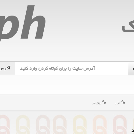
ك
آدرس
ابزار
رپورتاژ