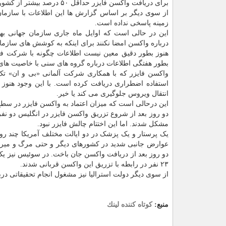
برای دریافت واکسن فایزر حداقل ۵۰ درصد بیشتر از کشورهای دیگر هزینه پرداخت کرده است.
زمینه پاسخی نداده است.
این در حالی است که اوایل ماه جاری سازمان جهانی به
درباره واکسن امضا نکنند برای اینکه به کوشش های سا
هنوز بطور دقیق معین نیست اطلاعات چگونه با شرکت فا
بطور هفتگی اطلاعات درباره گروه های سنی با خاصیت های نژ
واکسن فایزر که با همکاری شرکت آلمانی «بی و ان» تک ت
استفاده اضطراری دریافت کرده است. با این وجود هنوز
انتقال ویروس جلوگیری می کند یا خیر.
این درحالی است که میزان اعتماد به واکسن فایزر در س
دو روز بعد از شروع تزریق واکسن فایزر در انگلیس دو نفر 
مشکل شدند. اما این اختتام چالش فایزر نبود.
دو روز بعد از دریافت واکسن جان باخت. در سوئیس نیز یک 
۲۳ نفر در رابطه با تزریق این واکسن قربانی شدند.
از سوی دیگر دولت استرالیا نیز مشغول انجام تحقیقاتی در
منبع:
كوتاه كننده لینك