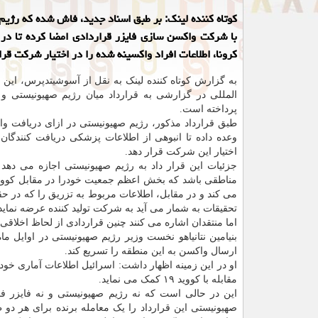
کوتاه کننده لینک: بر طبق اسناد جدید، فاش شده که رژی
با شرکت واکسن سازی فایزر قراردادی امضا کرده تا در
کرونا، اطلاعات افراد واکسینه شده را در اختیار شرکت قرا
به گزارش کوتاه کننده لینک به نقل از آسوشیتدپرس، این 
المللی در گزارشی به قرارداد میان رژیم صهیونیستی و
پرداخته است.
طبق قرارداد مذکور، رژیم صهیونیستی در ازای دریافت وا
وعده داده تا انبوهی از اطلاعات پزشکی دریافت کنندگان
اختیار این شرکت قرار دهد.
جزئیات این قرار داد به رژیم صهیونیستی اجازه می دهد 
می کند و در مقابل، اطلاعات مربوط به تزریق را که در ح
تحقیقات به شمار می آید به شرکت تولید کننده عرضه نماید
اما منتقدان اشاره می کنند چنین قراردادی از لحاظ اخلا
بنیامین نتانیاهو نخست وزیر رژیم صهیونیستی در اوایل ما
ارسال واکسن به این منطقه را تسریع کند.
او در این زمینه اظهار داشت: اسرائیل اطلاعات آماری خودر
مقابله با کووید ۱۹ کمک می نماید.
این در حالی است که نه رژیم صهیونیستی و نه فایزر ف
صهیونیستی این قرارداد را یک معامله برنده برای هر دو