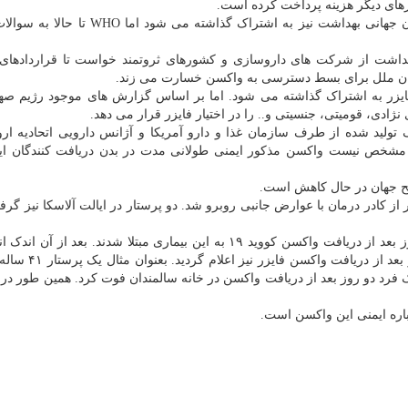
از سوی دیگر بر اساس گزارش ها این اطلاعات با سازمان جهانی بهداشت نیز به اشتراک گذاشت
داشت از شرکت های داروسازی و کشورهای ثروتمند خواست تا قراردادهای 
زمان ملل برای بسط دسترسی به واکسن خسارت می زند.
یزر به اشتراک گذاشته می شود. اما بر اساس گزارش های موجود رژیم صه
ادی، قومیتی، جنسیتی و.. را در اختیار فایزر قرار می دهد.
ولید شده از طرف سازمان غذا و دارو آمریکا و آژانس دارویی اتحادیه اروپ
 مشخص نیست واکسن مذکور ایمنی طولانی مدت در بدن دریافت کنندگان ایج
طح جهان در حال کاهش است.
از کادر درمان با عوارض جانبی روبرو شد. دو پرستار در ایالت آلاسکا نیز گرفت
یک پرستار و یک پزشک در دو ایالت مختلف آمریکا چند روز بعد از دریافت واکسن کووید ۱۹ به این بیماری مبتلا شدند. بعد
عوارض جانبی شدید در کشورهای دیگر و حتی مرگ و میر بع
فرد دو روز بعد از دریافت واکسن در خانه سالمندان فوت کرد. همین طور در ن
باره ایمنی این واکسن است.