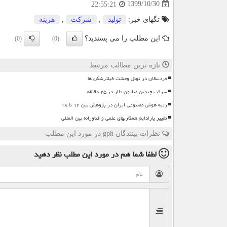
1399/10/30
22:55:21
تگهای خبر:
تولید
,
شركت
,
هزینه
این مطلب را می پسندید؟
(0)
(0)
تازه ترین مطالب مرتبط
خردسالان در تونل وحشت فیلترشکن ها
سرقت چندین میلیون دلار در ۲۵ دقیقه
رتبه هوش مصنوعی ایران در پژوهش بین ۱۲ تا ۱۸
تغییر پارادایم همکاریهای علمی و فناورانه بین المللی
نظرات بینندگان gph در مورد این مطلب
لطفا شما هم
در مورد این مطلب
نظر دهید