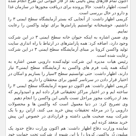
اکنون تمام فازهای پیش بالینی بعد از فاز حیوانی این طرح انجام شده
است، اظهار داشت: حالا پرونده برای دریافت مجوزها در سازمان غذا
و دارو در حال بررسی است.
کریمی اظهار داشت: از آنجایی که بستر آزمایشگاه سطح ایمنی ۳ را
داشتیم، خوشبختانه توانستیم پارامترها برای تولید واکسن را رعایت
نماییم.
وی ضمن اشاره به اینکه حیوان خانه سطح ایمنی ۳ در این شرکت
وجود دارد، اضافه کرد: همه پارامترهای در ارتباط با راه اندازی سایت
تولید واکسن کرونا بر مبنای آزمایشگاه سطح ایمنی ۳ در این شرکت
رعایت شده است.
رئیس هیات مدیره این شرکت تولیدکننده دارویی ضمن اشاره به
اینکه همه پلت فرم های واکسن به آزمایشگاه سطح ایمنی۳ نیاز
دارند، اظهار داشت: حتی توانستیم سطح ۳سیار را بسازیم و امکان در
اختیار قرار دادن در سرتاسر کشور برای محققان را داریم.
کریمی اظهار داشت: هم اکنون دو نمونه آزمایشگاه سطح ایمنی ۳ را
ساخته ایم و در اختیار مراکز تحقیقاتی قرار داده ایم و امیدواریم که
بعد از دریافت مجوز مراحل تست بالینی این واکسن را انجام دهیم.
وی تصریح کرد: در دنیا معمول است که واکسن ها و محصولات
دارویی را در مرحله تحقیقات پیش خرید می کنند، ازاین رو با یک
شرکت بیمه صحبت هایی داشته و قراردادی در خصوص این پیش
خرید منعقد کرده ایم.
نماینده وزارت دفاع اظهار داشت: هم اکنون وزارت دفاع حدود یک
میلیون دُز واکسن کرونا را با این شیوه از شرکت تحت حمایت خود