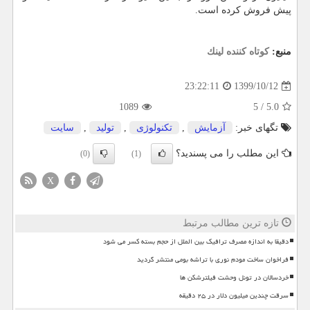
پیش فروش کرده است.
منبع:
كوتاه كننده لینك
1399/10/12
23:22:11
1089
5
/
5.0
تگهای خبر:
آزمایش
,
تكنولوژی
,
تولید
,
سایت
این مطلب را می پسندید؟
(0)
(1)
X
تازه ترین مطالب مرتبط
دقیقا به اندازه مصرف ترافیک بین الملل از حجم بسته کسر می شود
فراخوان ساخت مودم نوری با تراشه بومی منتشر گردید
خردسالان در تونل وحشت فیلترشکن ها
سرقت چندین میلیون دلار در ۲۵ دقیقه