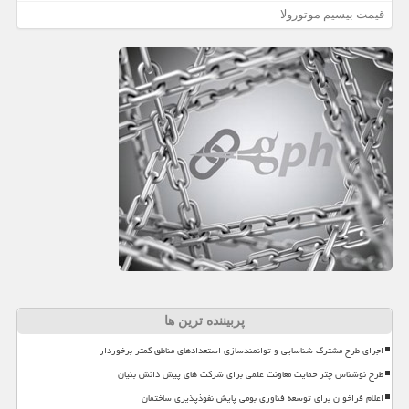
قیمت بیسیم موتورولا
پربیننده ترین ها
اجرای طرح مشترک شناسایی و توانمندسازی استعدادهای مناطق کمتر برخوردار
طرح نوشناس چتر حمایت معاونت علمی برای شرکت های پیش دانش بنیان
اعلام فراخوان برای توسعه فناوری بومی پایش نفوذپذیری ساختمان