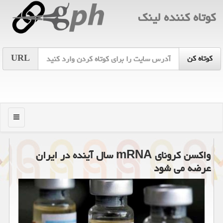
كوتاه كننده لینك
URL
منو
واكسن كرونای mRNA سال آینده در ایران
عرضه می شود