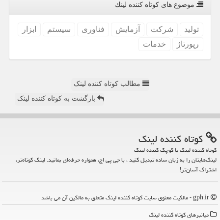
موضوع های كوتاه كننده لینك
تولید
شركت
آزمایش
فناوری
سیستم
ابزار
رپورتاژ
خدمات
مطالب کوتاه کننده لینک
بازگشت به کوتاه کننده لینک
كوتاه كننده لینك
کوتاه کننده لینک یا کوچک کننده لینک
لینک‌هایتان را به زبان ساده تبدیل کنید ، با جی پی اچ، همواره حرفه‌ای بمانید. لینک کوتاه‌تر،
اشتراک آسان‌تر!
gph.ir - مالکیت معنوی سایت كوتاه كننده لینك متعلق به مالکین آن می باشد
میانبرهای كوتاه كننده لینك