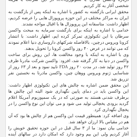
شخصی آغاز به کار کردیم.
محقق ایرانی بازگشته به کشور با اشاره به اینکه پس از بازگشت به
ایران به مراکز مختلف در این حوزه پروپوزال هایی را عرضه کردیم،
اظهار داشت: متاسفانه این پروپوزال ها با اقبال مواجه نشدند.
خدامی با اشاره به اینکه برای بازگشت سرمایه به مبحث واکسن
سرطان با این تکنولوژی تمرکز کرده ایم، اظهار داشت: با انتشار
کرونا ویروس درچین، بالافاصله شرکتهای داروسازی دنیا اعلام نمودند
که می توانند در عرض ۴۰ روز واکسن کرونا را تحویل بدهند.
وی با اشاره به اینکه با وجود مخالفت ها، این روش برای ساخت
واکسن در دنیا به کار گرفته شد، افزود: واکسن شرکت مادرنا ظرف
۴۲ روز تولید شد، در مدت ۲۰ روز FDA تایید نمود و بعد از ۶۳ روز از
شناسایی ژنوم ویروس ووهان چین، واکسن مادرنا به نخستین نفر
تزریق شد.
این محقق ضمن اشاره به چالش های این تکنولوژی اظهار داشت:
این واکسن باید در دمای پایین نگهداری شود البته این چالش ها
برطرف شدنی هستند به صورتی که در یک سمپوزیوم آمریکا اعلام
گردید بزودی یخچالی تولید می شود و می توان این نوع واکسن را در
یخچال نگهداری کرد.
وی اضافه کرد: همینطور قیمت این واکسن هم از چالش ها بود که آن
هم در مقیاس بالا ارزان خواهد شد.
خدامی بیان نمود: ما از ۳ سال قبل در این حوزه تحقیق خویش را
آغاز کردیم ولی این بیم وجود دارد که امکان دارد در سالهای آینده