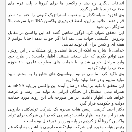
اتفاقات دیگری رخ دهد و واکسن ها برای کرونا با پلت فرم های
مختلف تولید یا تامین گردد.
وی افزود: سیاستگذاران وضعیت استراتژیک کنونی را حتما مد نظر
قرار دهند. علاوه بر این، انعطاف پذیری واکسن mRNA با سرعت بالا
سازگار می شود.
این محقق عنوان کرد: اوگور شاهین گفته که این واکسن در مقابل
ویروس انگلیسی جواب می دهد اما اگر جواب ندهد احیانا بتوانیم ۶
هفته ای واکسن برای آن تولید نماییم.
خدامی با اشاره به اینکه از لحاظ ایمنی و رفع مشکلات در این روش،
می توانم بگویم که حل شدنی هستند، اظهار داشت: در طرح خود
وارد مراحل خوبی شدیم، با حمایت های معاونت علمی، ۱۱ حوزه
مختلف را تولید کردیم.
وی تاکید کرد: ما می توانیم موتاسیون های شایع را به محض تایید
تولید نماییم و در خط تولید بیاندازیم.
این محقق با تکیه بر اینکه در سال آینده این واکسن بر پایه mRNA به
همراه تیمی متشکل از نخبگان ایرانی به تولید می رسد و عرضه
خواهد شد، اظهار داشت: در هر صورت باید این روند مورد حمایت
دولت و حکومت قرار گیرد.
دکتر احمد کریمی رئیس هیات مدیره یک شرکت تولیدکننده دارویی
هم در این برنامه اظهار داشت: پلتفرمی که در این شرکت برای تولید
واکسن کرونا آغاز کردیم بر پایه ویروس غیرفعال بوده است.
رئیس هیات مدیره این شرکت تولیدکننده دارویی با اشاره به اینکه هم