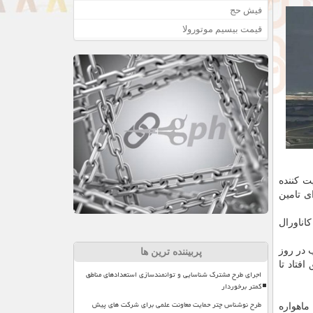
فیش حج
قیمت بیسیم موتورولا
قی و با تقویت کننده
برای تامین
ه نیروی فضایی کیپ کاناورال
کنسل شد و برای پرتاب در روز
پربیننده ترین ها
فتاد تا
اجرای طرح مشترک شناسایی و توانمندسازی استعدادهای مناطق
کمتر برخوردار
طرح نوشناس چتر حمایت معاونت علمی برای شرکت های پیش
ت ماهواره