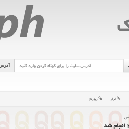
ك
آدرس
ابزار
رپورتاژ
كس