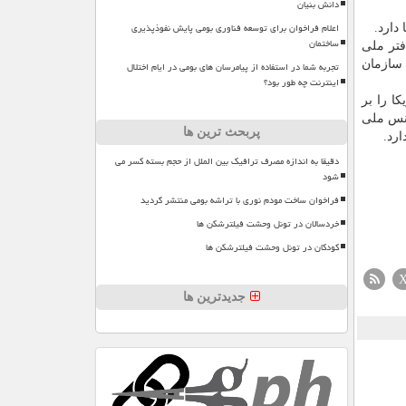
دانش بنیان
اعلام فراخوان برای توسعه فناوری بومی پایش نفوذپذیری
ساختمان
فتر ملی
سایی، در کنار سیا، آژانس امنیت ملی ایالات متحده آمریکا، آژانس اطلاعات دفاعی و آژانس ملی اطلاعات مکانی بعنوان یکی از ۵ سازمان
تجربه شما در استفاده از پیامرسان های بومی در ایام اختلال
اینترنت چه طور بود؟
ا را بر
ای اطلاعاتی و فضایی همچون آژانس امنیت ملی ایالات متحده آمریکا (NSA)، آژانس ملی
پربحث ترین ها
دقیقا به اندازه مصرف ترافیک بین الملل از حجم بسته کسر می
شود
فراخوان ساخت مودم نوری با تراشه بومی منتشر گردید
خردسالان در تونل وحشت فیلترشکن ها
کودکان در تونل وحشت فیلترشکن ها
جدیدترین ها