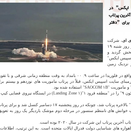
کوتاه کننده لینک: شرکت فضایی خصوصی ˮاسپیس ایکسˮ در
این شرکت، آخرین پرتاب
سال 2020 بود، یک ماهواره جاسوسی را با موفقیت برای ˮدفتر
ی ای
، شرکت
"اسپیس ایکس" ماموریت "NROL-۱۰۸" را با موفقیت در روز شنبه ۱۹
پخش گردید و
اسپیس ایکس"
الات متحده"(NRO) به مدار نزدیک زمین
این پرتاب از مجموعه پرتابی ۳۹A در مرکز فضایی کندی واقع در فلوریدا در ساعت ۹: ۰۰ بامداد به وقت منطقه زمانی شر
ن ۹"(Falcon ۹) انجام شد که برمبنای سایت اسپیس ایکس، قبلاً در پرتاب ماموریت های نوزدهم و بیستم 
 استفاده شده بود.
این شرکت همین طور با موفقیت مرحله اول موشک "فالکون ۹" را در "منطقه فرود ۱"(Landing Zone ۱) در ایستگا
با این وجود، این ماموریت در سومین تلاش "اسپیس ایکس" بالاخره پرتاب شد، چونکه در روز پنجشنبه ۱۷ دسامبر 
 سبب خوانش های نامنظم سنسور در مرحله دوم موشک باردیگر یک روز به تعویق ا
 پرتاب این شرکت در سال ۲۰۲۰ بوده است.
دسی و عملیات ماهواره های شناسایی دولت فدرال ایالات متحده است. به این ترتیب، اطلاعا