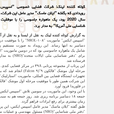
رویدادی که بگفته ˮایلان ماسکˮ مدیر عامل 
شناسایی ملی آمریکاˮ به مدار برد.
به گزارش کوتاه کننده لینک به نقل از ایسنا و به نقل از آ
دسامبر به انتها رساند. این رویداد به صورت مستقیم 
شامل یک ماهواره جاسوسی بود که در دومین ماموریت "
برای "دفتر شناسایی ملی ای
فرستاده شد.
مرحله اول موشک "فالکو
تجهیزات ایستگاه فضایی بین المللی، ماموریت "استارلینک" و ماموریت "SAOCOM ۱B"
در فلوریدا فرود آورد.
جمعه ۱۸ دسامبر برنامه ریزی شد. روز جمعه هم به
زمان بیشتری برای رفع ایرادات فراهم گردد.
طبق گفته "ایلان ماسک" مدیر عامل اسپیس ایکس، این پرتاب آخرین
"دفتر ملی شناسایی"(NRO) مسئول مهن