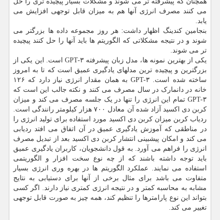
همچنان که پیشرفته تر می شوند و مشکلات بسیار پیچیده تری را حل
می کنند مصرف انرژی آنها هم به میزان قابل توجهی افزایش می
یابد.
بنجامین کندینگ اظهار داشت: هر روز مجموعه داده ها بزرگتر می
شوند و در نتیجه مشکلاتی که الگوریتم ها باید آنها را حل کنند پیچیده
تر می شوند.
یکی از بهترین نمونه ها، مدل زبان پیشرفته GPT-۳ است. این یکی از
بزرگترین و پیچیده ترین مدلهای یادگیری عمیق است که تا به امروز
ساخته شده است. GPT-۳ به همان مقدار انرژی نیاز دارد که ۱۲۶
خانه در دانمارک در سال مصرف می کنند و نکته جالب این است که
GPT-۳ تمام این انرژی را تنها در یک جلسه مصرف می کند و میزان
کربن دی اکسید آزاد شده آن معادل ۷۰۰ هزار کیلومتر رانندگی است.
ردیاب کربن میزان کربن دی اکسید مورد استفاده برای تولید انرژی را
در مناطقی که آموزش یادگیری عمیق در آن اتفاق می افتد ردیابی
می کند و امکان پیشبینی انتشار کربن دی اکسید بعد از تبدیل مصرف
انرژی را فراهم می آورد. به قول دانشجویان، کاربران یادگیری عمیق
باید توجه داشته باشند که از چه نوع سخت افزار و الگوریتمی
استفاده می نمایند. عملکرد الگوریتم ها در بهره وری انرژی بسیار
متفاوت می باشد برای مثال برخی از آنها برای دستیابی به نتایج
مشابه به محاسبه کمتر و در نتیجه انرژی کمتری نیاز دارند. اگر کسی
بتواند این نوع پارامترها را تنظیم کند، همه چیز به صورت قابل توجهی
تغییر می کند.