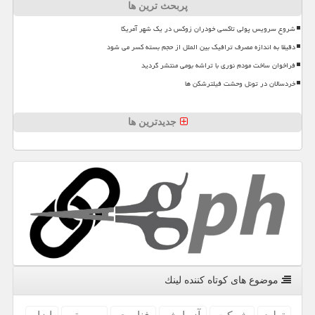
پربحث ترین ها
شروع سرویس پولی تاکسی خودران زوکس در یک شهر آمریکا
دقیقا به اندازه مصرف ترافیک بین الملل از حجم بسته کسر می شود
فراخوان ساخت مودم نوری با تراشه بومی منتشر گردید
خردسالان در تونل وحشت فیلترشکن ها
جدیدترین ها
موضوع های كوتاه كننده لینك