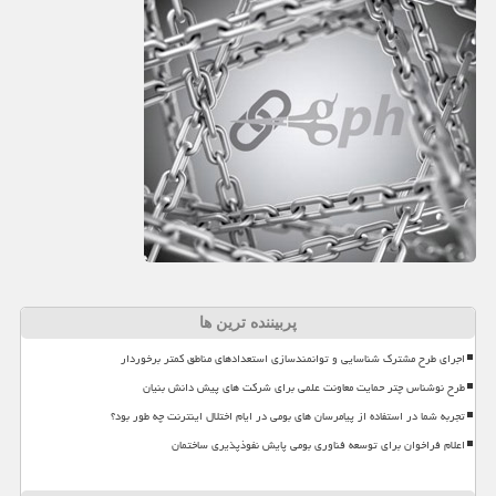
پربیننده ترین ها
اجرای طرح مشترک شناسایی و توانمندسازی استعدادهای مناطق کمتر برخوردار
طرح نوشناس چتر حمایت معاونت علمی برای شرکت های پیش دانش بنیان
تجربه شما در استفاده از پیامرسان های بومی در ایام اختلال اینترنت چه طور بود؟
اعلام فراخوان برای توسعه فناوری بومی پایش نفوذپذیری ساختمان