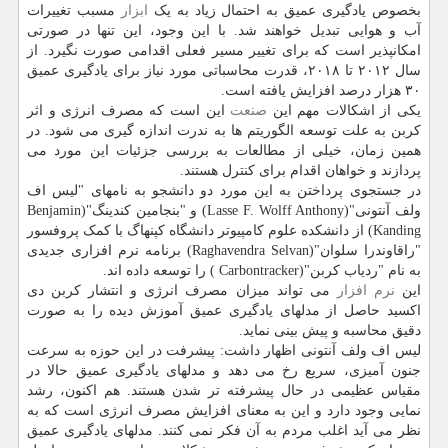
بخصوص یادگیری عمیق به احتمال زیاد به یک
ابزار
مسبب تغییرات
آب و هوایی تبدیل خواهند شد. با این وجود، این تنها در صورتی
امکانپذیر است که برای تغییر مسیر فعلی اقدامی صورت نگیرد. از
سال ۲۰۱۲ تا ۲۰۱۸، قدرت محاسباتی مورد نیاز برای یادگیری عمیق
۳۰ هزار درصد افزایش یافته است.
یکی از اشکالات مهم این
صنعت
این است که مصرف انرژی و اثر
کربن به علت توسعه الگوریتم ها به ندرت اندازه گیری می شود. در
همین زمان، خیلی از مطالعات به بررسی جزئیات این مورد می
پردازند و خواهان اقدام برای کنترل هستند.
در جستجوی پرداختن به این مورد دو دانشجو به نامهای "لیس اف
ولف آنتونی"(Lasse F. Wolff Anthony) و "بنجامین کندینگ"(Benjamin
Kanding) از دانشکده علوم کامپیوتر دانشگاه کپنهاگ با کمک پروفسور
"راقاوندرا سلوان"(Raghavendra Selvan) برنامه نرم افزاری جدیدی
به نام "ردیاب کربن"(Carbontracker ) را توسعه داده اند.
این
نرم افزار
می تواند میزان مصرف انرژی و انتشار کربن دی
اکسید حاصل از مدلهای یادگیری عمیق آموزش دیده را به صورت
دقیق محاسبه و پیش بینی نماید.
لیس اف ولف آنتونی اظهار داشت: پیشرفت در این حوزه به سرعت
جنون آمیزی، سریع رخ می دهد و مدلهای یادگیری عمیق حالا در
مقیاس عظیمی در حال پیشرفته تر شدن هستند. هم اکنون، رشد
نمایی وجود دارد و این به معنای افزایش مصرف انرژی است که به
نظر می آید اغلب مردم به آن فکر نمی کنند. مدلهای یادگیری عمیق