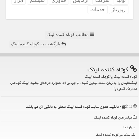
تولید
شركت
آزمایش
فناوری
سیستم
ابزار
رپورتاژ
خدمات
مطالب کوتاه کننده لینک
بازگشت به کوتاه کننده لینک
كوتاه كننده لینك
کوتاه کننده لینک یا کوچک کننده لینک
لینک‌هایتان را به زبان ساده تبدیل کنید ، با جی پی اچ، همواره حرفه‌ای بمانید. لینک کوتاه‌تر،
اشتراک آسان‌تر!
gph.ir - مالکیت معنوی سایت كوتاه كننده لینك متعلق به مالکین آن می باشد
میانبرهای كوتاه كننده لینك
درباره ما
بک لینک در كوتاه كننده لینك