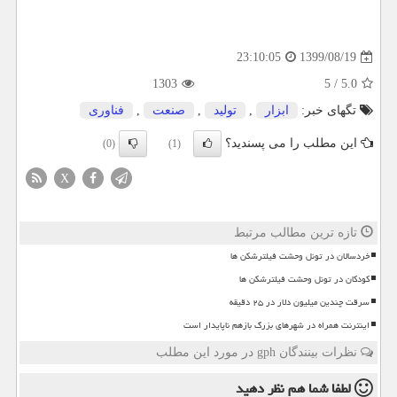
1399/08/19
23:10:05
1303
5
/
5.0
تگهای خبر:
ابزار
,
تولید
,
صنعت
,
فناوری
این مطلب را می پسندید؟
(0)
(1)
X
تازه ترین مطالب مرتبط
خردسالان در تونل وحشت فیلترشکن ها
کودکان در تونل وحشت فیلترشکن ها
سرقت چندین میلیون دلار در ۲۵ دقیقه
اینترنت همراه در شهرهای بزرگ بازهم ناپایدار است
نظرات بینندگان gph در مورد این مطلب
لطفا شما هم
نظر دهید