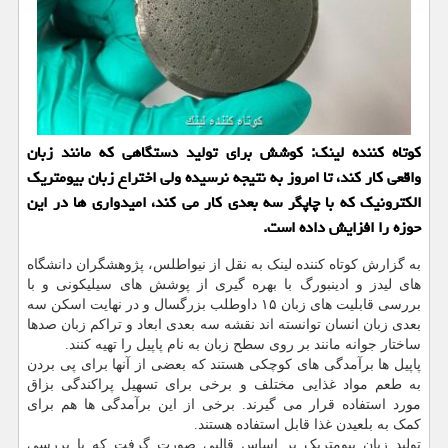
كوتاه كننده لینك: كوشش برای تولید دستگاهی كه مانند زبان
واقعی كار كند، تا امروز به نتیجه نرسیده ولی اختراع زبان بیومتریك
الكترونیك كه با چاپگر سه بعدی كار می كند، امیدواری ها در این
حوزه را افزایش داده است.
به گزارش کوتاه کننده لینک به نقل از نیواطلس، پژوهشگران دانشگاه
های لیدز و ادینبورگ با بهره گیری از پوشش های سیلیکونی و با
بررسی قابلیت های زبان ۱۵ داوطلب بزرگسال و در نهایت اسکن سه
بعدی زبان انسان توانسته اند نقشه سه بعدی ابعاد و تراکم زبان صدها
ساختار جوانه مانند بر روی سطح زبان به نام پاپیل را تهیه کنند.
پاپیل ها برآمدگی های کوچکی هستند که بعضی از آنها برای پی بردن
به طعم مواد غذایی مختلف و برخی برای تسهیل پراکندگی بزاق
مورد استفاده قرار می گیرند. برخی از این برآمدگی ها هم برای
کمک به بلعیدن غذا قابل استفاده هستند.
تولید زبان بیومتریک بر اساس قالبی صورت گرفت که با بررسی