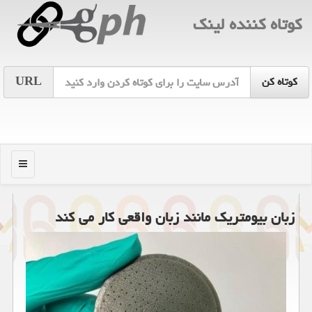
كوتاه كننده لینك
URL
منو
زبان بیومتریك مانند زبان واقعی كار می كند