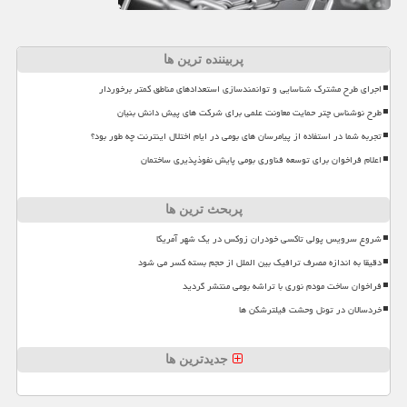
پربیننده ترین ها
اجرای طرح مشترک شناسایی و توانمندسازی استعدادهای مناطق کمتر برخوردار
طرح نوشناس چتر حمایت معاونت علمی برای شرکت های پیش دانش بنیان
تجربه شما در استفاده از پیامرسان های بومی در ایام اختلال اینترنت چه طور بود؟
اعلام فراخوان برای توسعه فناوری بومی پایش نفوذپذیری ساختمان
پربحث ترین ها
شروع سرویس پولی تاکسی خودران زوکس در یک شهر آمریکا
دقیقا به اندازه مصرف ترافیک بین الملل از حجم بسته کسر می شود
فراخوان ساخت مودم نوری با تراشه بومی منتشر گردید
خردسالان در تونل وحشت فیلترشکن ها
جدیدترین ها