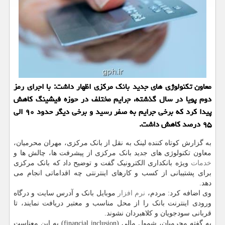
معاون تكنولوژی های جدید بانك مركزی اظهار داشت: با اجرای رمز
دوم پویا در سال گذشته، جرایم مختلف در حوزه فیشینگ كاهش
پیدا كرد كه برخی جرایم به صفر رسید و برخی دیگر حدود ۹۰ الی
۹۵ درصد كاهش داشت.
به گزارش کوتاه کننده لینک به نقل از بانک مرکزی، مهران محرمیان،
معاون تکنولوژی های جدید بانک مرکزی از پیشرفت ها، چالش ها و
خدمات
ویژه بانکداری الکترونیک گفت و توضیح داد که بانک مرکزی
برای پشتیبانی از کسب و کارهای اینترنتی چه اقداماتی انجام می
دهد.
وی اضافه کرد: مردم،
نرم افزار
موبایل بانک و آدرس سایت و درگاه
ورودی اینترنت بانک را از محل مناسب و معتبر دریافت نمایند، تا
قربانی سودجویان و کلاهبردان نشوند.
به گفته محرمیان، شمول مالی (financial inclusion) به این معناست