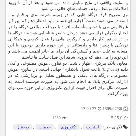
یا سایت واقعی در نتایج نمایش داده می شود و بعد از آن با ورود
اطلاعات توسط مردم، حساب شان خالی می شود.
وی تصریح کرد: درگاه هایی که در زمینه شرط بندی و قمار و...
استفاده می شوند، عمدتاً اجاره ای هستند. باید اخطار دهم که این کار
غیرقانونی می باشد و متأسفانه افراد با دریافت مبالغی درگاه را در
اختیار دیگران قرار می دهند. درحال حاضر شناسایی
هوشمند
درگاه ها
را در دستور کار داریم و کارگروه هایی را فعال کردیم و همکاری
نزدیکی با پلیس فتا و دادستانی در این حوزه داریم. برخورد با این
مسأله به علت حجم و گستردگی آن برای ما حائز اهمیت می باشد و
این نوید را می دهم که بزودی شاهد این قبیل سایت ها نباشیم.
معاون بانک مرکزی اظهار داشت: دو فناوری هوش مصنوعی و کلان
داده (big data) باعث تحول بانکداری جهانی است. در فناوری هوش
مصنوعی، درگاه های بانکی و همینطور تحلیل و پردازشی که در
ادارات مرکزی بانک ها انجام می شود به صورت هوشمند است. به
صورت مثال برای احراز هویت از این تکنولوژی در این حوزه می توان
بهره گرفت.
1399/07/30
13:09:23
1239
5
/
5.0
تگهای خبر:
اینترنت
,
تكنولوژی
,
خدمات
,
دیجیتال