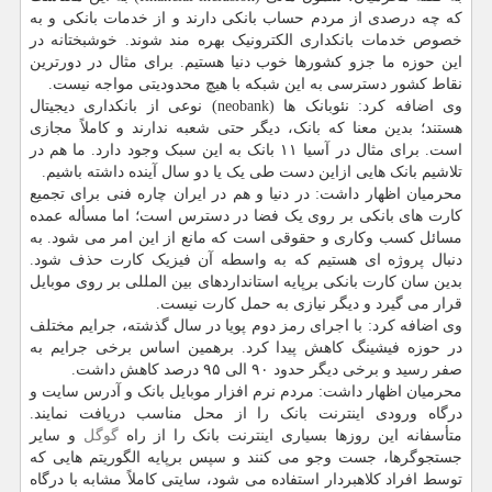
که چه درصدی از مردم حساب بانکی دارند و از خدمات بانکی و به
خصوص خدمات بانکداری الکترونیک بهره مند شوند. خوشبختانه در
این حوزه ما جزو کشورها خوب دنیا هستیم. برای مثال در دورترین
نقاط کشور دسترسی به این شبکه با هیچ محدودیتی مواجه نیست.
وی اضافه کرد: نئوبانک ها (neobank) نوعی از بانکداری دیجیتال
هستند؛ بدین معنا که بانک، دیگر حتی شعبه ندارند و کاملاً مجازی
است. برای مثال در آسیا ۱۱ بانک به این سبک وجود دارد. ما هم در
تلاشیم بانک هایی ازاین دست طی یک یا دو سال آینده داشته باشیم.
محرمیان اظهار داشت: در دنیا و هم در ایران چاره فنی برای تجمیع
کارت های بانکی بر روی یک فضا در دسترس است؛ اما مسأله عمده
مسائل کسب وکاری و حقوقی است که مانع از این امر می شود. به
دنبال پروژه ای هستیم که به واسطه آن فیزیک کارت حذف شود.
بدین سان کارت بانکی برپایه استانداردهای بین المللی بر روی موبایل
قرار می گیرد و دیگر نیازی به حمل کارت نیست.
وی اضافه کرد: با اجرای رمز دوم پویا در سال گذشته، جرایم مختلف
در حوزه فیشینگ کاهش پیدا کرد. برهمین اساس برخی جرایم به
صفر رسید و برخی دیگر حدود ۹۰ الی ۹۵ درصد کاهش داشت.
محرمیان اظهار داشت: مردم نرم افزار موبایل بانک و آدرس سایت و
درگاه ورودی اینترنت بانک را از محل مناسب دریافت نمایند.
متأسفانه این روزها بسیاری اینترنت بانک را از راه
گوگل
و سایر
جستجوگرها، جست وجو می کنند و سپس برپایه الگوریتم هایی که
توسط افراد کلاهبردار استفاده می شود، سایتی کاملاً مشابه با درگاه