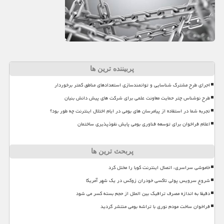
پربیننده ترین ها
اجرای طرح مشترک شناسایی و توانمندسازی استعدادهای مناطق کمتر برخوردار
طرح نوشناس چتر حمایت معاونت علمی برای شرکت های پیش دانش بنیان
تجربه شما در استفاده از پیامرسان های بومی در ایام اختلال اینترنت چه طور بود؟
اعلام فراخوان برای توسعه فناوری بومی پایش نفوذپذیری ساختمان
پربحث ترین ها
خاموشی سراسری، اتصال اینترنت کوبا را مختل کرد
شروع سرویس پولی تاکسی خودران زوکس در یک شهر آمریکا
دقیقا به اندازه مصرف ترافیک بین الملل از حجم بسته کسر می شود
فراخوان ساخت مودم نوری با تراشه بومی منتشر گردید