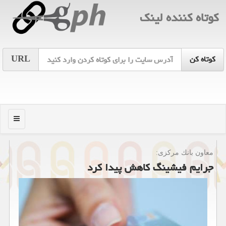
كوتاه كننده لینك
URL
منو
معاون بانك مركزی:
جرایم فیشینگ كاهش پیدا كرد