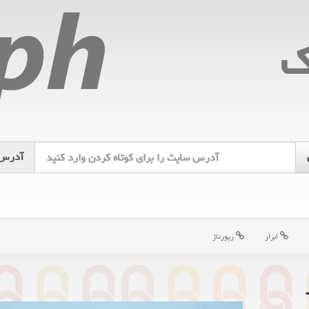
ك
آدرس
ابزار
رپورتاژ