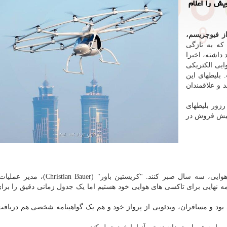
ی خویش را اعلام
از فیوچریسم،
 شرکت ولوکوپتر که به تازگی
داشته، اخیرا
ایی الکتریکی
هم نموده است. بلیطهای این
وش می رسند و علاقمندان
رزور بلیطهای
 1000 بلیط را برای پیش فروش در
علاقمندان باید برای تجربه هیجان سواری با این تاکسی هوایی، سه سال صبر کنند. "کریست
امه نهایی برای تاکسی های هوایی خود هستیم اما یک جدول زمانی دقیق را برا
ین تاکسی هوایی، حدود 15 دقیقه خواهد بود و مسافران، ویدئویی از پرواز خود و هم یک گواهینامه شخصی هم دری