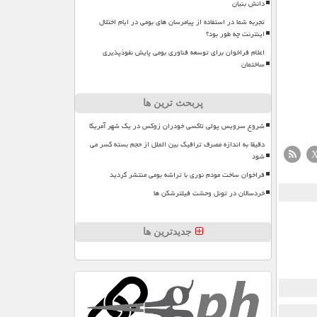
دانش بنیان
تجربه شما در استفاده از پیامرسان های بومی در ایام اختلال
اینترنت چه طور بود؟
اعلام فراخوان برای توسعه فناوری بومی پایش نفوذپذیری
ساختمان
پربحث ترین ها
شروع سرویس پولی تاکسی خودران زوکس در یک شهر آمریکا
دقیقا به اندازه مصرف ترافیک بین الملل از حجم بسته کسر می
شود
فراخوان ساخت مودم نوری با تراشه بومی منتشر گردید
خردسالان در تونل وحشت فیلترشکن ها
جدیدترین ها