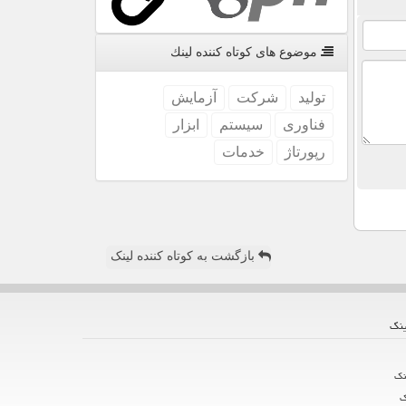
موضوع های كوتاه كننده لینك
تولید
شركت
آزمایش
فناوری
سیستم
ابزار
رپورتاژ
خدمات
بازگشت به کوتاه کننده لینک
ینك
نك
ك