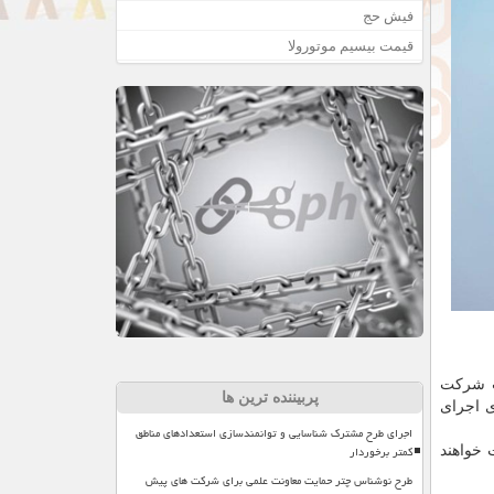
فیش حج
قیمت بیسیم موتورولا
ین باور" (Christian Bauer)، مدیر عملیات شرکت
پربیننده ترین ها
ی اجرای
اجرای طرح مشترک شناسایی و توانمندسازی استعدادهای مناطق
کمتر برخوردار
افت خواهند
طرح نوشناس چتر حمایت معاونت علمی برای شرکت های پیش