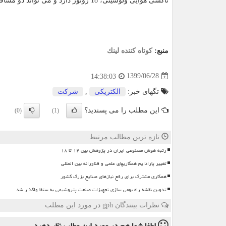
تاکسی هوایی ولوسیتی، 18 روتور دارد و می تواند دو مسافر را به همراه چمدان دستی آنها با خود حمل کند.
منبع:
كوتاه كننده لینك
1399/06/28
14:38:03
تگهای خبر:
الكتریكی
,
شركت
این مطلب را می پسندید؟
(0)
(1)
تازه ترین مطالب مرتبط
رتبه هوش مصنوعی ایران در پژوهش بین ۱۲ تا ۱۸
تغییر پارادایم همکاریهای علمی و فناورانه بین المللی
همکاری مشترک برای رفع نیازهای صنایع بزرگ کشور
تدوین نقشه راه بومی سازی تجهیزات صنعت پتروشیمی به ستفا واگذار شد
نظرات بینندگان gph در مورد این مطلب
لطفا شما هم
در مورد این مطلب
نظر دهید