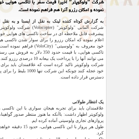
شركت ˮولوكوپترˮ اخیرا قیمت سفر با تاكسی هوای
نموده و امكان رزرو آنرا هم فراهم نموده است.
به گزارش کوتاه کننده لینک به نقل از ایسنا و به نقل 
شرکت آلمانی "ولوکوپتر" (Volocopter)
پیشرفت قابل ملاحظه ای در ساخت تاکسی های هوایی خود 
اعلام نموده که امکان رزرو را برای سوار شدن تاکسی هو
خود معروف به "ولوسیتی" (VoloCity) فرا
تاکسی هوایی، با قیمت حدود 350 دلار به فر
می توانند آنها را با پرداخت یک بیعانه 10 درصدی رزرو کنند.
شرکت ولوکوپتر تاکید کرده است که علاقمندان باید برای 
خود عجله کنند چونکه این شرکت تنها
دسترس قرار داده است.
یک انتظار طولانی
ولوکوپتر اظهار داشت: باآنکه ما هنوز منتظر صدور گواهین
پروازهای تجاری ولوسیتی آماده کرده ایم.
طول هر پرواز با ا
کرد.