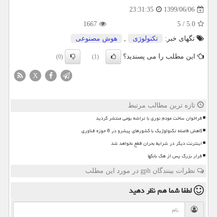
1399/06/06
23:31:35
1667
5
/
5.0
تگهای خبر:
تكنولوژی
,
هوش مصنوعی
این مطلب را می پسندید؟
(0)
(1)
X
تازه ترین مطالب مرتبط
فراخوان ساخت مودم نوری با تراشه بومی منتشر گردید
کاهش فاصله تکنولوژیک با کشورهای پیشرو در 6 حوزه فناوری
اینترنت دیگر در شرایط بحران قطع نخواهد شد
فرار بزرگ پس از هک بانکها
نظرات بینندگان gph در مورد این مطلب
لطفا شما هم
نظر دهید