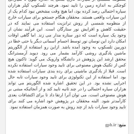
کوچکتر به اندازه زمین را تایید نمود. هرچند تلسکوپ کپلر هزاران
سیاره احتمالی رصد کرده بود، اما هیچ وقت مشخص نبود کدام یک از
این سیارات واقعی هستند. محققان هنگام جستجو برای سیارات خارج
از منظومه شمسی از روش ترانزیت استفاده می نمایند که در
حقیقت کاهش و افزایش نور ستارگان است. این فرآیند نشان از
وجود یک سیاره است که دور ستاره مدار می زند. اما گاهی اوقات
امکان دارد این نوسان نور توسط اجسام آسمانی دیگر یا حتی خطا در
دوربین تلسکوپ به وجود آمده باشد. ازاین رو استفاده از الگوریتم
ماشین یادگیری روشی کارآمد بشمار می رود. دیوید آرمسترانگ
محقق ارشد این پژوهش در دانشگاه وارویک می گوید: تاکنون هیچ
کس از تکنیک هوش مصنوعی برای تایید وجود سیارات استفاده نکرده
است. قبلا از یادگیری ماشینی برای رده بندی سیارات استفاده شده
بود. اما استفاده از این تکنولوژی برای تایید وجود سیارات تابه حال
اجرایی نشده بود. در این تحقیق اشاره شده الگوریتم می تواند
هزاران سیاره احتمالی را در چند ثانیه تایید کند و از آنجائیکه مبتنی بر
هوش مصنوعی است، می توان آنرا ارتقا داد تا برای اکتشافات بعدی
کارآمدتر شود. البته محققان در پژوهش خود اشاره می کنند برای
تایید وجود سیارات باید از چند روش به صورت همزمان استفاده نمود.
منبع:
gph.ir