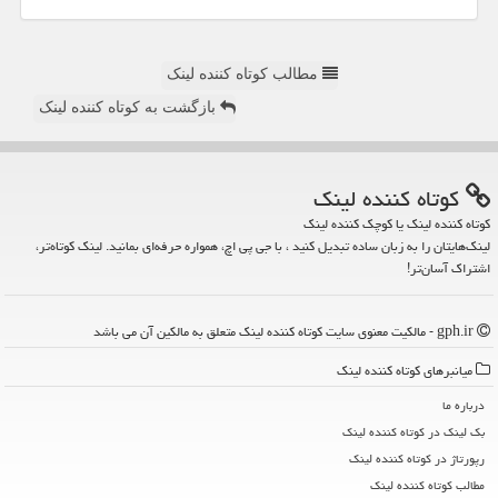
مطالب کوتاه کننده لینک
بازگشت به کوتاه کننده لینک
كوتاه كننده لینك
کوتاه کننده لینک یا کوچک کننده لینک
لینک‌هایتان را به زبان ساده تبدیل کنید ، با جی پی اچ، همواره حرفه‌ای بمانید. لینک کوتاه‌تر،
اشتراک آسان‌تر!
gph.ir - مالکیت معنوی سایت كوتاه كننده لینك متعلق به مالکین آن می باشد
میانبرهای كوتاه كننده لینك
درباره ما
بک لینک در كوتاه كننده لینك
رپورتاژ در كوتاه كننده لینك
مطالب كوتاه كننده لینك