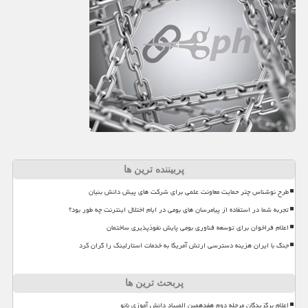
پربیننده ترین ها
طرح نوشناس چتر حمایت معاونت علمی برای شرکت های پیش دانش بنیان
تجربه شما در استفاده از پیامرسان های بومی در ایام اختلال اینترنت چه طور بود؟
اعلام فراخوان برای توسعه فناوری بومی پایش نفوذپذیری ساختمان
جنگ با ایران هزینه دسترسی ارتش آمریکا به خدمات استارلینک را گران کرد
پربحث ترین ها
اعلام برگزیدگان مرحله دوم هفدهمین المپیاد دانش آموزی نانو