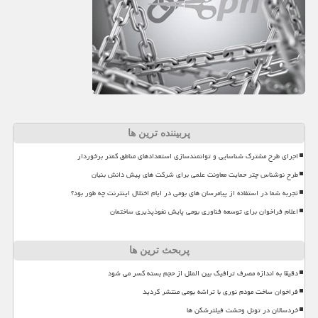
پربیننده ترین ها
اجرای طرح مشترک شناسایی و توانمندسازی استعدادهای مناطق کمتر برخوردار
طرح نوشناس چتر حمایت معاونت علمی برای شرکت های پیش دانش بنیان
تجربه شما در استفاده از پیامرسان های بومی در ایام اختلال اینترنت چه طور بود؟
اعلام فراخوان برای توسعه فناوری بومی پایش نفوذپذیری ساختمان
پربحث ترین ها
دقیقا به اندازه مصرف ترافیک بین الملل از حجم بسته کسر می شود
فراخوان ساخت مودم نوری با تراشه بومی منتشر گردید
خردسالان در تونل وحشت فیلترشکن ها