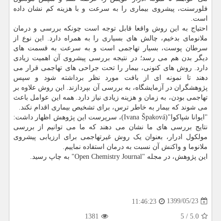
فلورسنت، پیشروی بیماری را به سرعت و با هزینه کم نشان داده
است.
احتیاج به این روش واقعا قابل توجه است چونکه بررسی و درمان
ملانومای بدخیم، چالش های بسیاری را به همراه دارد. این نوع از
سرطان پوست، بسیار تهاجمی است و به سرعت به قسمت های
دیگر بدن هم می رسد؛ در نتیجه بررسی پیشروی آن اهمیت زیادی
دارد. روش های کنونی، بیمار را تحت جراحی های تهاجمی قرار می
دهند تا نمونه ای از بافت مورد نظر برداشته شود و سپس
پژوهشگران در آزمایشگاه، به بررسی آن بپردازند. این روش علاوه بر
تهاجمی بودن، به زمان و هزینه زیادی نیاز دارد. همه این عوامل باعث
می شوند که بیمار به خاطر ترس، برای تشخیص بیماری اقدام نکند.
"ایوانا شپاکوا"(Ivana Špaková)، سرپرست این پژوهش اظهار داشت:
نتایج بررسی های ما نشان می دهند که ما می توانیم از بررسی
مولکول ادرار، بعنوان یک روش غیرتهاجمی برای ارزیابی پیشروی
ملانوما و واکنش آن نسبت به درمان استفاده نماییم.
این پژوهش، در مجله "Open Chemistry Journal" به چاپ رسید.
1399/05/23
11:46:23
1381
5
/
5.0