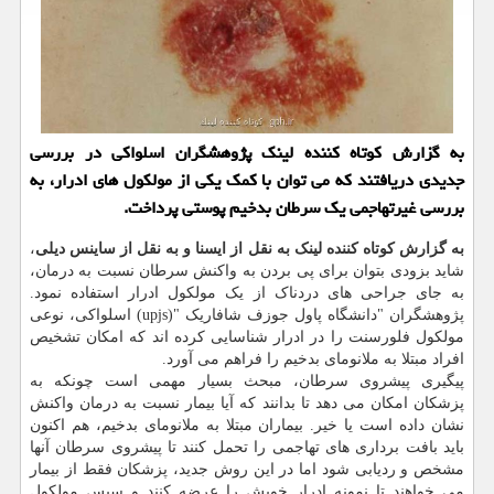
به گزارش كوتاه كننده لینك پژوهشگران اسلواكی در بررسی
جدیدی دریافتند كه می توان با كمك یكی از مولكول های ادرار، به
بررسی غیرتهاجمی یك سرطان بدخیم پوستی پرداخت.
به گزارش کوتاه کننده لینک به نقل از ایسنا و به نقل از ساینس دیلی
،
شاید بزودی بتوان برای پی بردن به واکنش سرطان نسبت به درمان،
به جای جراحی های دردناک از یک مولکول ادرار استفاده نمود.
پژوهشگران "دانشگاه پاول جوزف شافاریک "(upjs) اسلواکی، نوعی
مولکول فلورسنت را در ادرار شناسایی کرده اند که امکان تشخیص
افراد مبتلا به ملانومای بدخیم را فراهم می آورد.
پیگیری پیشروی سرطان، مبحث بسیار مهمی است چونکه به
پزشکان امکان می دهد تا بدانند که آیا بیمار نسبت به درمان واکنش
نشان داده است یا خیر. بیماران مبتلا به ملانومای بدخیم، هم اکنون
باید بافت برداری های تهاجمی را تحمل کنند تا پیشروی سرطان آنها
مشخص و ردیابی شود اما در این روش جدید، پزشکان فقط از بیمار
می خواهند تا نمونه ادرار خویش را عرضه کنند و سپس مولکول