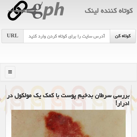
كوتاه كننده لینك
URL
منو
بررسی سرطان بدخیم پوست با كمك یك مولكول در
ادرار!