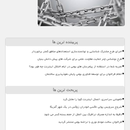
پربیننده ترین ها
اجرای طرح مشترک شناسایی و توانمندسازی استعدادهای مناطق کمتر برخوردار
طرح نوشناس چتر حمایت معاونت علمی برای شرکت های پیش دانش بنیان
تجربه شما در استفاده از پیامرسان های بومی در ایام اختلال اینترنت چه طور بود؟
اعلام فراخوان برای توسعه فناوری بومی پایش نفوذپذیری ساختمان
پربحث ترین ها
خاموشی سراسری، اتصال اینترنت کوبا را مختل کرد
شروع سرویس پولی تاکسی خودران زوکس در یک شهر آمریکا
دقیقا به اندازه مصرف ترافیک بین الملل از حجم بسته کسر می شود
فراخوان ساخت مودم نوری با تراشه بومی منتشر گردید