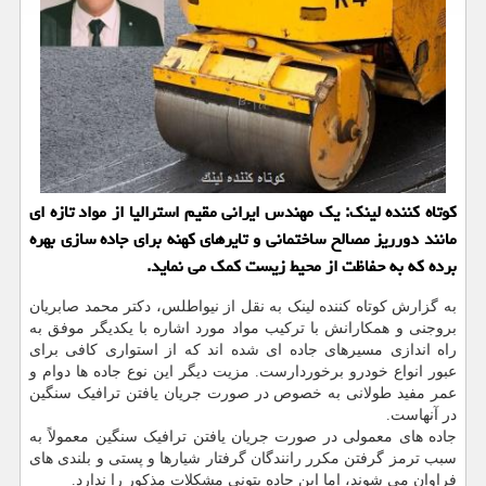
كوتاه كننده لینك: یك مهندس ایرانی مقیم استرالیا از مواد تازه ای
مانند دورریز مصالح ساختمانی و تایرهای كهنه برای جاده سازی بهره
برده كه به حفاظت از محیط زیست كمك می نماید.
به گزارش کوتاه کننده لینک به نقل از نیواطلس، دکتر محمد صابریان
بروجنی و همکارانش با ترکیب مواد مورد اشاره با یکدیگر موفق به
راه اندازی مسیرهای جاده ای شده اند که از استواری کافی برای
عبور انواع خودرو برخوردارست. مزیت دیگر این نوع جاده ها دوام و
عمر مفید طولانی به خصوص در صورت جریان یافتن ترافیک سنگین
در آنهاست.
جاده های معمولی در صورت جریان یافتن ترافیک سنگین معمولاً به
سبب ترمز گرفتن مکرر رانندگان گرفتار شیارها و پستی و بلندی های
فراوان می شوند، اما این جاده بتونی مشکلات مذکور را ندارد.