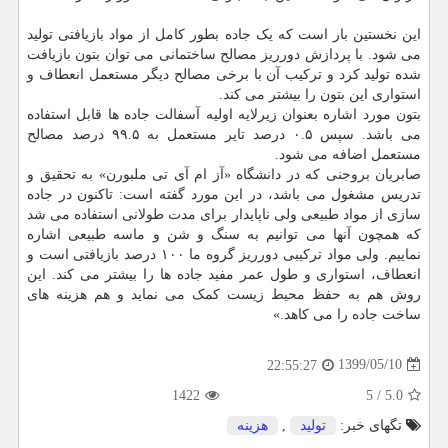
این نخستین بار است که یک جاده بطور کامل از مواد بازیافتی تولید
می شود. با پردازش دورریز مصالح ساختمانی می توان بتون بازیافت
شده تولید کرد و ترکیب آن با برخی مصالح دیگر مستعمل انعطاف و
استواری این بتون را بیشتر می کند.
بتون مورد اشاره بعنوان زیرلایه اولیه آسفالت جاده ها قابل استفاده
می باشد. سپس ۰.۵ درصد تایر مستعمل به ۹۹.۵ درصد مصالح
مستعمل اضافه می شود.
صابریان بروجنی که در دانشگاه «آز ام آی تی ملبورن» به تحقیق و
تدریس مشغول می باشد، در این مورد گفته است: تاکنون در جاده
سازی از مواد طبیعی ولی ناپایدار برای مدت طولانی استفاده می شد
که همچون آنها می توانیم به سنگ و شن و ماسه طبیعی اشاره
نماییم. ولی مواد ترکیبی دورریز گروه ما ۱۰۰ درصد بازیافتی است و
انعطاف، استواری و طول عمر مفید جاده ها را بیشتر می کند. این
روش هم به حفظ محیط زیست کمک می نماید و هم هزینه های
ساخت جاده را می کاهد.»
1399/05/10
22:55:27
1422
5
/
5.0
تگهای خبر:
تولید
,
هزینه