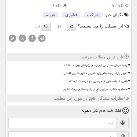
1531
5
/
5.0
تگهای خبر:
شركت
,
فناوری
,
هزینه
این مطلب را می پسندید؟
(0)
(1)
X
تازه ترین مطالب مرتبط
رتبه هوش مصنوعی ایران در پژوهش بین ۱۲ تا ۱۸
تغییر پارادایم همکاریهای علمی و فناورانه بین المللی
باتری ها پاسخگوی قطعی برق طولانی مدت نیستند
همکاری مشترک برای رفع نیازهای صنایع بزرگ کشور
نظرات بینندگان gph در مورد این مطلب
لطفا شما هم
نظر دهید