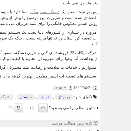
دنیا متداول نمی باشد.
پس در نتیجه نصب یک
دستگاه تصفیه آب
استاندارد با سیس
اقتصادی شده است و ضرورت این موضوع را بیش از پیش آشکار می نماید شرکت 
روش اسمز معکوس خانگی را برای شما عزیزان می باشد.
امروزه در بسیاری از کشورهای دنیا نصب یک سیستم
تصفی
آب تصفیه کن استاندارد نه تنها هزینه نیست ، بلکه یک س
کنید.
شرکت پاکاب 22 فروشنده ی کلی و جزیی
دستگاه تصفیه آ
ی بهداشت آب وهوا برای شهروندان محترم با کیفیت و قیم
امیدواریم تا خدمات ما سلامت و رضایت شما مشتریان گرام
(سیستم های تصفیه آب اسمز معکوس بهترین گزینه برای نو
1399/04/21
00:36:39
تگهای خبر:
رپورتاژ
,
تولید
,
سیستم
,
شركت
این مطلب را می پسندید؟
(0)
(1)
تازه ترین مطالب مرتبط
خردسالان در تونل وحشت فیلترشکن ها