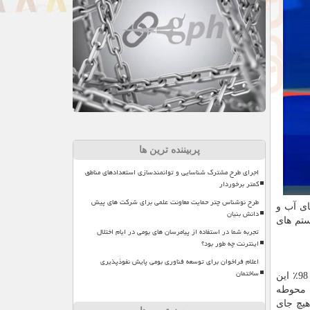
پربیننده ترین ها
اجرای طرح مشترک شناسایی و توانمندسازی استعدادهای مناطق
کمتر برخوردار
طرح نوشناس چتر حمایت معاونت علمی برای شرکت های پیش
ای آب و
دانش بنیان
ستم های
تجربه شما در استفاده از پیامرسان های بومی در ایام اختلال
اینترنت چه طور بود؟
اعلام فراخوان برای توسعه فناوری بومی پایش نفوذپذیری
ساختمان
نظر به اینکه طبق تحقیقات به دست آمده مصرف آب در کشور ما برای هر خانواده متوسط در روز حدودا 200 الی 250 لیتر می باشد و 98٪ این
 محوطه
هیچ جای