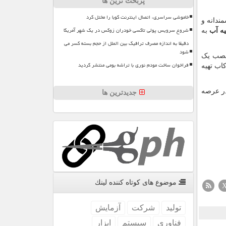
پربحث ترین ها
خاموشی سراسری، اتصال اینترنت کوبا را مختل کرد
ندانه و
شروع سرویس پولی تاکسی خودران زوکس در یک شهر آمریکا
ه آب
به
دقیقا به اندازه مصرف ترافیک بین الملل از حجم بسته کسر می
شود
 نصب یک
فراخوان ساخت مودم نوری با تراشه بومی منتشر گردید
کاب تهیه
ر عرصه
جدیدترین ها
موضوع های كوتاه كننده لینك
تولید
شركت
آزمایش
فناوری
سیستم
ابزار