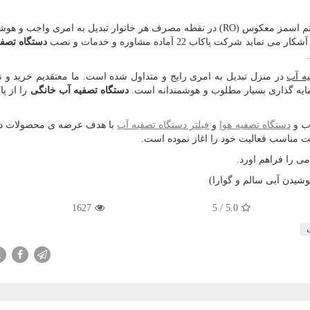
تم اسمز معکوس (
RO
) در نقطه مصرف هر خانوار تبدیل به امری واجب و هوشم
پاکاب 22 آماده مشاوره و خدمات و نصب
دستگاه تصفی
ه آب
در منزل تبدیل به امری رایج و متداول شده است. ما معتقدیم خرید و
رمایه گذاری بسیار مطلوب و هوشمندانه است.
دستگاه تصفیه آب خانگی
را از پا
ب
و
دستگاه تصفیه هوا
و
فیلتر دستگاه تصفیه آب
با هدف عرضه ی محصولات د
ت مناسب فعالیت خود را اغاز نموده است.
ی را فراهم اورد.
شیدن آبی سالم و گوارا)
1627
5
/
5.0
X