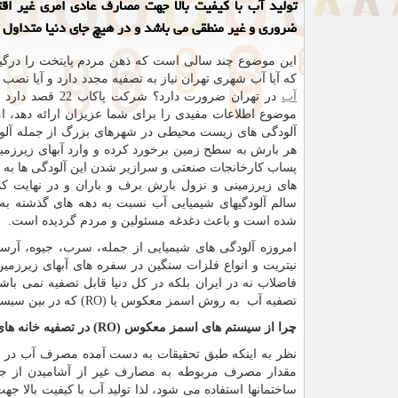
تولید آب با كیفیت بالا جهت مصارف عادی امری غیر اق
ضروری و غیر منطقی می باشد و در هیچ جای دنیا متداول 
این موضوع چند سالی است که ذهن مردم پایتخت را درگی
که آیا آب شهری تهران نیاز به تصفیه مجدد دارد و آیا نصب
آب
در تهران ضرورت دارد؟ شرکت 
موضوع اطلاعات مفیدی را برای شما عزیزان ارائه دهد، ام
آلودگی های زیست محیطی در شهرهای بزرگ از جمله آلودگ
هر بارش به سطح زمین برخورد کرده و وارد آبهای زیرزم
پساب کارخانجات صنعتی و سرازیر شدن این آلودگی ها به
های زیرزمینی و نزول بارش برف و باران و در نهایت کمب
سالم آلودگیهای شیمیایی آب نسبت به دهه های گذشته به
شده است و باعث دغدغه مسئولین و مردم گردیده است.
امروزه آلودگی های شیمیایی از جمله، سرب، جیوه، آرسن
نیتریت و انواع فلزات سنگین در سفره های آبهای زیرزمین
فاضلاب نه در ایران بلکه در کل دنیا قابل تصفیه نمی با
تصفیه آب به روش اسمز معکوس یا (
RO
) که در بین سیس
چرا از سیستم های اسمز معکوس (
RO
) در تصفیه خانه ه
مقدار مصرف مربوطه به مصارف غیر از آشامیدن از 
ساختمانها استفاده می شود، لذا تولید آب با کیفیت بالا