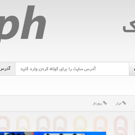
ك
آدرس
ابزار
رپورتاژ