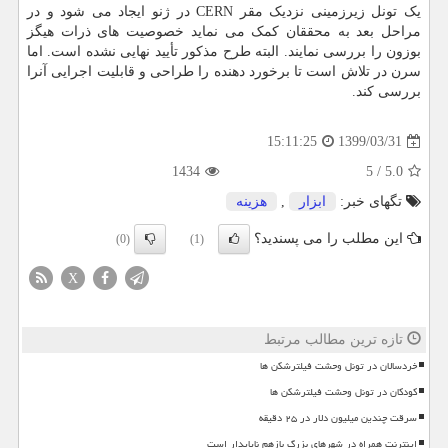
یک تونل زیرزمینی نزدیک مقر CERN در ژنو ایجاد می شود و در
مراحل بعد به محققان کمک می نماید خصوصیت های ذرات هیگز
بوزون را بررسی نمایند. البته طرح مذکور تأیید نهایی نشده است. اما
سرن در تلاش است تا برخورد دهنده را طراحی و قابلیت اجرایی آنرا
بررسی کند.
1399/03/31
15:11:25
1434
5
/
5.0
تگهای خبر:
ابزار
,
هزینه
این مطلب را می پسندید؟
(0)
(1)
X
تازه ترین مطالب مرتبط
خردسالان در تونل وحشت فیلترشکن ها
کودکان در تونل وحشت فیلترشکن ها
سرقت چندین میلیون دلار در ۲۵ دقیقه
اینترنت همراه در شهرهای بزرگ بازهم ناپایدار است