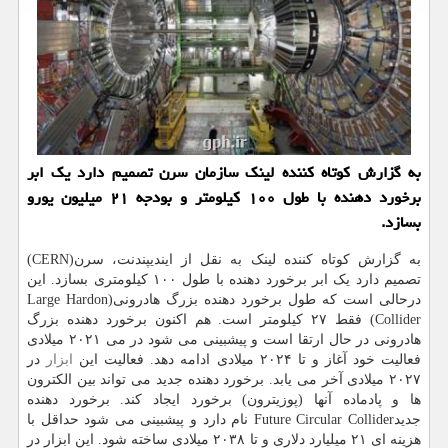
به گزارش كوتاه كننده لینك سازمان سرن تصمیم دارد یك ابر
برخورد دهنده با طول ۱۰۰ كیلومتر و بودجه ۲۱ میلیون یورو
بسازد.
به گزارش کوتاه کننده لینک به نقل از ایندیپندنت، سرن(CERN)
تصمیم دارد یک ابر برخورد دهنده با طول ۱۰۰ کیلومتری بسازد. این
درحالی است که طول برخورد دهنده بزرگ هادرونی(Large Hardon
Collider) فقط ۲۷ کیلومتر است. هم اکنون برخورد دهنده بزرگ
هادرونی در حال ارتقا است و پیشبینی می شود در می ۲۰۲۱ میلادی
فعالیت خود آغاز و تا ۲۰۲۴ میلادی ادامه دهد. فعالیت این
ابزار
در
۲۰۲۷ میلادی آخر می یابد. برخورد دهنده جدید می تواند بین الکترون
ها و پادماده آنها (پوزیترون) برخورد ایجاد کند. برخورد دهنده
جدیدFuture Circular Collider نام دارد و پیشبینی می شود حداقل با
هزینه ای ۲۱ میلیارد دلاری و تا ۲۰۳۸ میلادی ساخته شود. این ابزار در