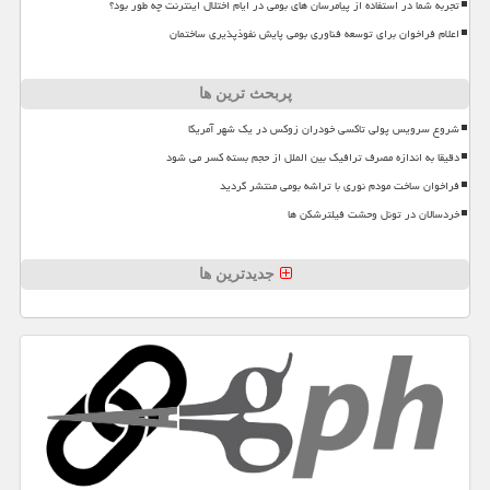
تجربه شما در استفاده از پیامرسان های بومی در ایام اختلال اینترنت چه طور بود؟
اعلام فراخوان برای توسعه فناوری بومی پایش نفوذپذیری ساختمان
پربحث ترین ها
شروع سرویس پولی تاکسی خودران زوکس در یک شهر آمریکا
دقیقا به اندازه مصرف ترافیک بین الملل از حجم بسته کسر می شود
فراخوان ساخت مودم نوری با تراشه بومی منتشر گردید
خردسالان در تونل وحشت فیلترشکن ها
جدیدترین ها