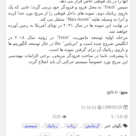
آنها را در یک قوطی خاص قرار می دهد.
سپس "Fetch" به محل فرود و فرودگر خود برمی گردد؛ جایی که یک
بازوی رباتیک دوم، نمونه های داخل قوطی را از مریخ نورد جدا کرده
و آنرا به وسیله نقلیه "Mars Ascent" منتقل می کند.
در نهایت این نمونه ها در سال ۲۰۳۱ در یوتای آمریکا به زمین آورده
خواهند شد.
مرحله اولیه توسعه ماموریت "Fetch" در ژوئیه سال ۲۰۱۸ در
انگلیس شروع شده است و "ایرباس" حالا در حال توسعه الگوریتم ها
و بازوی رباتیک آن برای گرفتن نمونه ها است.
با پیشرفت ناسا در ساخت فرودگر مریخی، برخی الزامات مهندسی
این مریخ نورد خصوصاً سیستم حرکتی آن باید اصلاح گردد.
منبع:
gph.ir
1399/03/29
11:53:53
1535
5
/
5.0
تگهای خبر:
آزمایش
,
ربات
,
رباتیك
,
سیستم