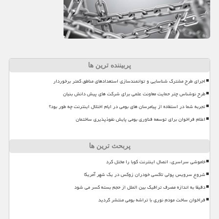
پربیننده ترین ها
اجرای طرح مشترک شناسایی و توانمندسازی استعدادهای مناطق کمتر برخوردار
طرح نوشناس چتر حمایت معاونت علمی برای شرکت های پیش دانش بنیان
تجربه شما در استفاده از پیامرسان های بومی در ایام اختلال اینترنت چه طور بود؟
اعلام فراخوان برای توسعه فناوری بومی پایش نفوذپذیری ساختمان
پربحث ترین ها
خاموشی سراسری، اتصال اینترنت کوبا را مختل کرد
شروع سرویس پولی تاکسی خودران زوکس در یک شهر آمریکا
دقیقا به اندازه مصرف ترافیک بین الملل از حجم بسته کسر می شود
فراخوان ساخت مودم نوری با تراشه بومی منتشر گردید