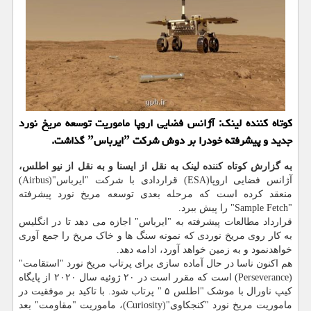
كوتاه كننده لینك: آژانس فضایی اروپا ماموریت توسعه مریخ نورد
جدید و پیشرفته خودرا بر دوش شركت ˮایرباسˮ گذاشت.
به گزارش کوتاه کننده لینک به نقل از ایسنا و به نقل از نیو اطلس،
آژانس فضایی اروپا(ESA) قراردادی با شرکت "ایرباس"(Airbus)
منعقد کرده است که مرحله بعدی توسعه مریخ نورد پیشرفته
"Sample Fetch" را پیش ببرد.
قرارداد مطالعات پیشرفته به "ایرباس" اجازه می دهد تا در انگلیس
به کار روی مریخ نوردی که نمونه سنگ ها و خاک مریخ را جمع آوری
خواهدنمود و به زمین خواهد آورد، ادامه دهد.
هم اکنون ناسا در حال آماده سازی برای پرتاب مریخ نورد "استقامت"
(Perseverance) است که مقرر است در ۲۰ ژوئیه سال ۲۰۲۰ از پایگاه
کیپ ناورال با موشک "اطلس ۵ " پرتاب شود. با تاکید بر موفقیت در
ماموریت مریخ نورد "کنجکاوی"(Curiosity)، ماموریت "مقاومت" بعد