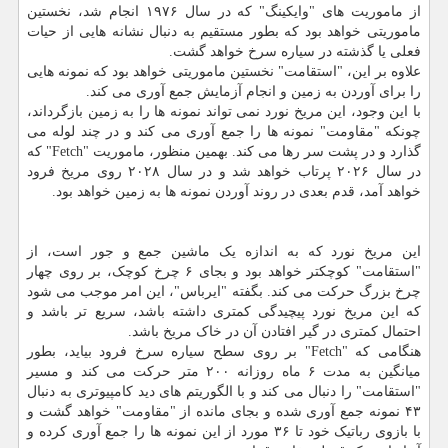
از ماموریت های "وایکینگ" که در سال ۱۹۷۶ انجام شد، نخستین
ماموریتی خواهد بود که بطور مستقیم به دنبال نشانه هایی از حیات
فعلی یا گذشته در سیاره سرخ خواهد گشت.
علاوه بر این، "استقامت" نخستین ماموریتی خواهد بود که نمونه هایی
را برای آوردن به زمین و انجام آزمایش جمع آوری می کند.
با این وجود، این مریخ نورد نمی تواند نمونه ها را به زمین بازگرداند،
چونکه "مقاومت" نمونه ها را جمع آوری می کند و در چند لوله می
گذارد و در پشت سر رها می کند. بهمین منظور، ماموریت "Fetch" که
در سال ۲۰۲۶ پرتاب خواهد شد و در سال ۲۰۲۸ روی مریخ فرود
خواهد آمد، قدم بعدی در روند آوردن نمونه ها به زمین خواهد بود.
این مریخ نورد که به اندازه یک ماشین جمع و جور است، از
"استقامت" کوچکتر خواهد بود و بجای ۶ چرخ کوچک، بر روی چهار
چرخ بزرگ حرکت می کند. بگفته "ایرباس"، این امر موجب می شود
که این مریخ نورد پیچیدگی کمتری داشته باشد، سریع تر باشد و
احتمال کمتری در گیر افتادن آن در خاک مریخ باشد.
هنگامی که "Fetch" بر روی سطح سیاره سرخ فرود بیاید، بطور
میانگین به مدت ۶ ماه روزانه ۲۰۰ متر حرکت می کند و مسیر
"استقامت" را دنبال می کند و با الگوریتم های دید کامپیوتری به دنبال
۴۳ نمونه جمع آوری شده و بجای مانده از "مقاومت" خواهد گشت و
با بازوی رباتیک خود تا ۳۶ مورد از این نمونه ها را جمع آوری کرده و