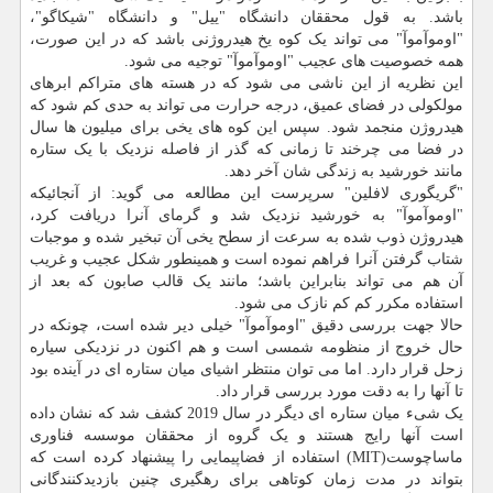
باشد. به قول محققان دانشگاه "ییل" و دانشگاه "شیکاگو"،
"اوموآموآ" می تواند یک کوه یخ هیدروژنی باشد که در این صورت،
همه خصوصیت های عجیب "اوموآموآ" توجیه می شود.
این نظریه از این ناشی می شود که در هسته های متراکم ابرهای
مولکولی در فضای عمیق، درجه حرارت می تواند به حدی کم شود که
هیدروژن منجمد شود. سپس این کوه های یخی برای میلیون ها سال
در فضا می چرخند تا زمانی که گذر از فاصله نزدیک با یک ستاره
مانند خورشید به زندگی شان آخر دهد.
"گریگوری لافلین" سرپرست این مطالعه می گوید: از آنجائیکه
"اوموآموآ" به خورشید نزدیک شد و گرمای آنرا دریافت کرد،
هیدروژن ذوب شده به سرعت از سطح یخی آن تبخیر شده و موجبات
شتاب گرفتن آنرا فراهم نموده است و همینطور شکل عجیب و غریب
آن هم می تواند بنابراین باشد؛ مانند یک قالب صابون که بعد از
استفاده مکرر کم کم نازک می شود.
حالا جهت بررسی دقیق "اوموآموآ" خیلی دیر شده است، چونکه در
حال خروج از منظومه شمسی است و هم اکنون در نزدیکی سیاره
زحل قرار دارد. اما می توان منتظر اشیای میان ستاره ای در آینده بود
تا آنها را به دقت مورد بررسی قرار داد.
یک شیء میان ستاره ای دیگر در سال 2019 کشف شد که نشان داده
است آنها رایج هستند و یک گروه از محققان موسسه فناوری
ماساچوست(MIT) استفاده از فضاپیمایی را پیشنهاد کرده است که
بتواند در مدت زمان کوتاهی برای رهگیری چنین بازدیدکنندگانی