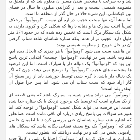
شد و به سرعت با مشخص شدن مسیر آن معلوم شد که از متعلق به
منظومه شمسی نیست و بعد از گذراندن میلیون ها سال در فضای
بین کهکشانی، این شیء حالا در حال گذر از منطقه ما است.
اما منشأ آن، تنها مبحث عجیب درباره آن نیست. "اوموآموآ" برخلاف
تقریباً اغلب سیارک ها و دنباله دارها که شکلی گرد و کروی دارند، به
شکل یک سیگار برگ است که تخمین زده شده که در حدود 274 متر
طول دارد. عجیب تر از همه اینکه ستاره شناسان شاهد شتاب گرفتن
آن در حال خروج از منظومه شمسی بودند.
این ها همه سبب می شود "اوموآموآ" با هر چیزی که تابحال دیده ایم،
متفاوت باشد. پس در نهایت، "اوموآموآ" چیست؟ ابتدایی ترین پاسخ
این بود که "اوموآموآ" یک دنباله دار یا سیارک است، اما این فرضیه
ها مشخصه های عجیب "اوموآموآ" را توضیح نمی دهند، چون که اگر
یک دنباله دار باشد، با گرم شدن توسط خورشید باید از زیر سطح آن
گاز آزاد شود که سبب شتاب آن می شود. اما پس چرا طول آن
اینقدر بلند است؟
"اوموآموآ" می تواند بیشتر شبیه به سیارک باشد که یعنی قطعه ای
از یک سیاره است که توسط یک برخورد نزدیک با یک ستاره جدا شده
است. این فرضیه می تواند شکل عجیب "اوموآموآ" را توجیه کند. اما
هنوز هم سوالات بی پاسخ زیادی درباره آن باقی مانده است. همانطور
که اشاره شد، ستاره شناسان حتی بررسی کردند تا اطمینان حاصل
کنند که "اوموآموآ" یک نوع سفینه فضایی بیگانه نباشد که سیگنال های
رادیویی پخش می کند و در نهایت دریافتند که اینطور نیست.
بنابراین به این فکر کردند که "اوموآموآ" احیانا یک شی ء کاملاً جدید