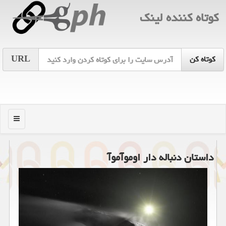
كوتاه كننده لینك
URL
منو
داستان دنباله دار اوموآموآ