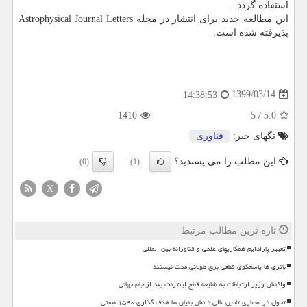
استفاده گردد.
این مطالعه جدید برای انتشار در مجله Astrophysical Journal Letters
پذیرفته شده است.
1399/03/14
14:38:53
1410
5
/
5.0
تگهای خبر:
فناوری
این مطلب را می پسندید؟
(0)
(1)
X
تازه ترین مطالب مرتبط
تغییر پارادایم همکاریهای علمی و فناورانه بین المللی
باتری ها پاسخگوی قطعی برق طولانی مدت نیستند
واکنش وزیر ارتباطات به شایعه قطع اینترنت بعد از جام جهانی
تحول در معماری تأمین مالی دانش بنیان ها هدف گذاری ۱۵۴۰ همتی