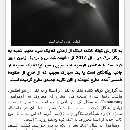
به گزارش كوتاه كننده لینك از زمانی كه یك شیء عجیب شبیه به
سیگار برگ در سال 2017 از منظومه شمسی و نزدیك زمین عبور
كرد، ستاره شناسان فرضیه های عجیبی نظیر اینكه یك سفینه از
جانب بیگانگان است یا یك سیارك عجیب كه از خارج از منظومه
شمسی آمده، مطرح نمودند و الان نظریه جدیدی مطرح گردیده است.
به گزارش کوتاه کننده لینک به نقل از ایسنا و به نقل از نیو اطلس،
ماهیت دقیق شیء عجیب میان ستاره ای معروف به "اوموآموآ"
(Oumuamua) به شکل یک راز باقی مانده است و تابحال فرضیات
زیادی شکل گرفته است، اما حالا ستاره شناسان در دانشگاه
ییل(Yale) و دانشگاه شیکاگو(Chicago) می گویند که این شیء یک نوع
کاملاً جدید از اشیا معروف به "یک کوه یخ هیدروژنی" است.
"اوموآموآ" در سال 2017 بعد از آنکه به دور خورشید گشت، کشف