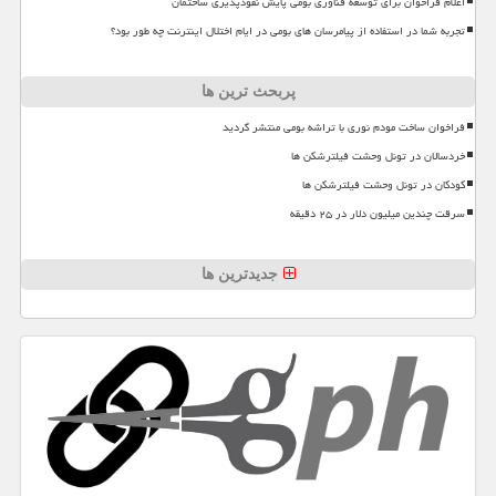
اعلام فراخوان برای توسعه فناوری بومی پایش نفوذپذیری ساختمان
تجربه شما در استفاده از پیامرسان های بومی در ایام اختلال اینترنت چه طور بود؟
پربحث ترین ها
فراخوان ساخت مودم نوری با تراشه بومی منتشر گردید
خردسالان در تونل وحشت فیلترشکن ها
کودکان در تونل وحشت فیلترشکن ها
سرقت چندین میلیون دلار در ۲۵ دقیقه
جدیدترین ها