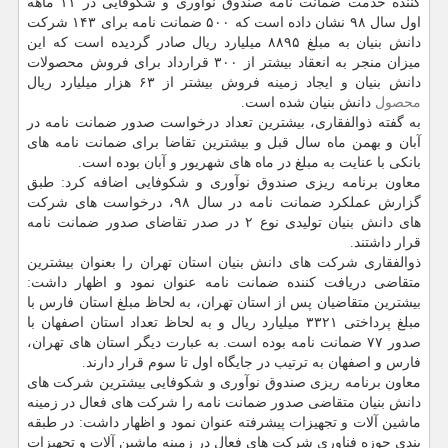
کننده خدمت ضمانت نامه صندوق نوآوری و شکوفایی در ۱۱ ماهه
اول سال ۹۸ نشان داده است که ۵۰۰ ضمانت نامه برای ۱۴۳ شرکت
دانش بنیان به مبلغ ۸۸۹۵ میلیارد ریال صادر گردیده است که این
میزان منجر به انعقاد بیشتر از ۳۰۰ قرارداد برای فروش محصولات
دانش بنیان و ایجاد زمینه فروش بیشتر از ۶۳ هزار میلیارد ریال
محصول
دانش بنیان شده است.
به گفته ذوالفقاری، بیشترین تعداد درخواست صدور ضمانت نامه در
آبان و بهمن ماه سال قبل و بیشترین تقاضا برای ضمانت نامه های
بانکی با عنایت به مبلغ در ماه های شهریور و آبان بوده است.
معاون برنامه ریزی صندوق نوآوری و شکوفایی اضافه کرد: طبق
گزارش عملکرد ضمانت نامه در سال ۹۸، درخواست های شرکت
های دانش بنیان تولیدی نوع ۲ در صدر تقاضای صدور ضمانت نامه
قرار داشتند.
ذوالفقاری شرکت های دانش بنیان استان تهران را بعنوان بیشترین
متقاضی دریافت کننده ضمانت نامه عنوان نمود و اظهار داشت:
بیشترین متقاضیان پس از استان تهران، به لحاظ مبلغ استان فارس با
مبلغ پرداختی ۳۳۲۱ میلیارد ریال و به لحاظ تعداد استان اصفهان با
صدور ۷۷ ضمانت نامه بوده است. به عبارت دیگر استان های تهران،
فارس و اصفهان به ترتیب در جایگاه اول تا سوم قرار دارند.
معاون برنامه ریزی صندوق نوآوری و شکوفایی بیشترین شرکت های
دانش بنیان متقاضی صدور ضمانت نامه را شرکت های فعال در زمینه
ماشین آلات و تجهیزات پیشرفته عنوان نمود و اظهار داشت: در طبقه
بندی حوزه فناوری شرکت های فعال در زمینه ماشین آلات و تجهیزات