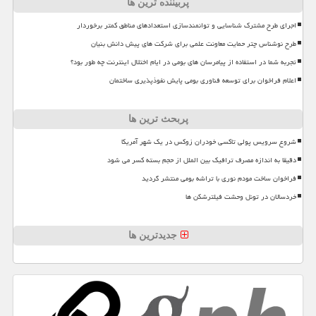
پربیننده ترین ها
اجرای طرح مشترک شناسایی و توانمندسازی استعدادهای مناطق کمتر برخوردار
طرح نوشناس چتر حمایت معاونت علمی برای شرکت های پیش دانش بنیان
تجربه شما در استفاده از پیامرسان های بومی در ایام اختلال اینترنت چه طور بود؟
اعلام فراخوان برای توسعه فناوری بومی پایش نفوذپذیری ساختمان
پربحث ترین ها
شروع سرویس پولی تاکسی خودران زوکس در یک شهر آمریکا
دقیقا به اندازه مصرف ترافیک بین الملل از حجم بسته کسر می شود
فراخوان ساخت مودم نوری با تراشه بومی منتشر گردید
خردسالان در تونل وحشت فیلترشکن ها
جدیدترین ها