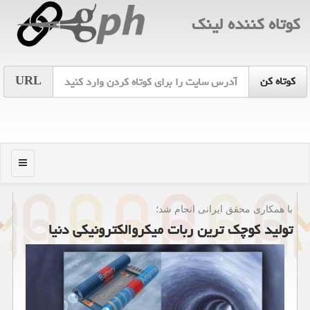
كوتاه كننده لینك
URL
منو
با همكاری محقق ایرانی انجام شد؛
تولید كوچك ترین ربات میكروالكترونیكی دنیا