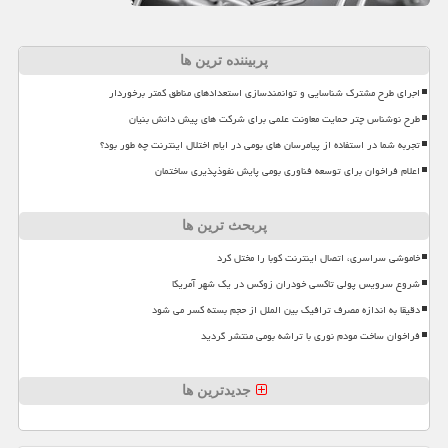
پربیننده ترین ها
اجرای طرح مشترک شناسایی و توانمندسازی استعدادهای مناطق کمتر برخوردار
طرح نوشناس چتر حمایت معاونت علمی برای شرکت های پیش دانش بنیان
تجربه شما در استفاده از پیامرسان های بومی در ایام اختلال اینترنت چه طور بود؟
اعلام فراخوان برای توسعه فناوری بومی پایش نفوذپذیری ساختمان
پربحث ترین ها
خاموشی سراسری، اتصال اینترنت کوبا را مختل کرد
شروع سرویس پولی تاکسی خودران زوکس در یک شهر آمریکا
دقیقا به اندازه مصرف ترافیک بین الملل از حجم بسته کسر می شود
فراخوان ساخت مودم نوری با تراشه بومی منتشر گردید
جدیدترین ها