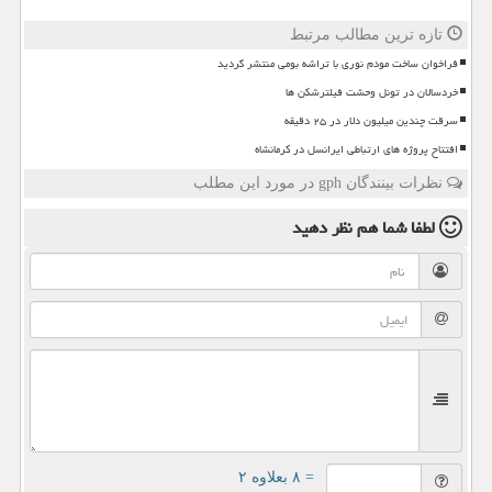
تازه ترین مطالب مرتبط
فراخوان ساخت مودم نوری با تراشه بومی منتشر گردید
خردسالان در تونل وحشت فیلترشکن ها
سرقت چندین میلیون دلار در ۲۵ دقیقه
افتتاح پروژه های ارتباطی ایرانسل در کرمانشاه
نظرات بینندگان gph در مورد این مطلب
لطفا شما هم
نظر دهید
= ۸ بعلاوه ۲