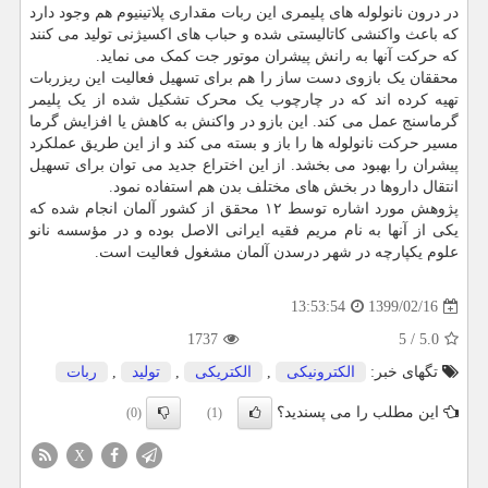
در درون نانولوله های پلیمری این ربات مقداری پلاتینیوم هم وجود دارد
که باعث واکنشی کاتالیستی شده و حباب های اکسیژنی تولید می کنند
که حرکت آنها به رانش پیشران موتور جت کمک می نماید.
محققان یک بازوی دست ساز را هم برای تسهیل فعالیت این ریزربات
تهیه کرده اند که در چارچوب یک محرک تشکیل شده از یک پلیمر
گرماسنج عمل می کند. این بازو در واکنش به کاهش یا افزایش گرما
مسیر حرکت نانولوله ها را باز و بسته می کند و از این طریق عملکرد
پیشران را بهبود می بخشد. از این اختراع جدید می توان برای تسهیل
انتقال داروها در بخش های مختلف بدن هم استفاده نمود.
پژوهش مورد اشاره توسط ۱۲ محقق از کشور آلمان انجام شده که
یکی از آنها به نام مریم فقیه ایرانی الاصل بوده و در مؤسسه نانو
علوم یکپارچه در شهر درسدن آلمان مشغول فعالیت است.
1399/02/16
13:53:54
1737
5
/
5.0
تگهای خبر:
الكترونیكی
,
الكتریكی
,
تولید
,
ربات
این مطلب را می پسندید؟
(0)
(1)
X