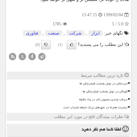
1399/02/04
13:47:15
1785
5
/
5.0
تگهای خبر:
ابزار
,
شركت
,
صنعت
,
فناوری
این مطلب را می پسندید؟
(0)
(1)
X
تازه ترین مطالب مرتبط
خردسالان در تونل وحشت فیلترشکن ها
کودکان در تونل وحشت فیلترشکن ها
سرقت چندین میلیون دلار در ۲۵ دقیقه
اینترنت همراه در شهرهای بزرگ بازهم ناپایدار است
نظرات بینندگان gph در مورد این مطلب
لطفا شما هم
نظر دهید