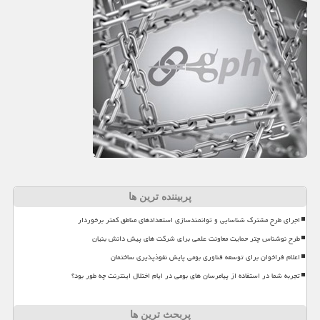
پربیننده ترین ها
اجرای طرح مشترک شناسایی و توانمندسازی استعدادهای مناطق کمتر برخوردار
طرح نوشناس چتر حمایت معاونت علمی برای شرکت های پیش دانش بنیان
اعلام فراخوان برای توسعه فناوری بومی پایش نفوذپذیری ساختمان
تجربه شما در استفاده از پیامرسان های بومی در ایام اختلال اینترنت چه طور بود؟
پربحث ترین ها