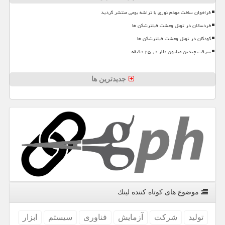
فراخوان ساخت مودم نوری با تراشه بومی منتشر گردید
خردسالان در تونل وحشت فیلترشکن ها
کودکان در تونل وحشت فیلترشکن ها
سرقت چندین میلیون دلار در ۲۵ دقیقه
جدیدترین ها
موضوع های كوتاه كننده لینك
تولید
شركت
آزمایش
فناوری
سیستم
ابزار