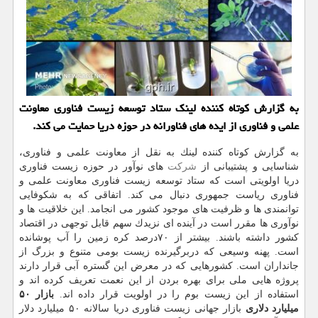
به گزارش كوتاه كننده لینك ستاد توسعه زیست فناوری معاونت
علمی و فناوری از ایده های فناورانه در حوزه دریا حمایت می كند.
به گزارش كوتاه كننده لینك به نقل از معاونت علمی و فناوری،
شناسایی و پشتیبانی از
شركت
های نوآور در حوزه زیست فناوری
دریا اولویتی است كه ستاد توسعه زیست فناوری معاونت علمی و
فناوری ریاست جمهوری دنبال می كند. اتفاقی كه به شكوفایی
توانمندی ها و ظرفیت های موجود كشور می انجامد. این خلاقیت ها و
نوآوری ها مقرر است در آینده ای نزیدك سهم قابل توجهی در اقتصاد
كشور داشته باشند. بیشتر از ۷۰درصد كره زمین را آب پوشانده
است. پهنه وسیعی كه دربرگیرنده زیست بومی متنوع و بزرگ از
جانداران است. كشورهایی كه در معرض این گستره آبی قرار دارند
پروژه هایی ملی برای بهره بردن از این نعمت تعریف كرده اند و
استفاده از این زیست بوم را در اولویت قرار داده اند.
بازار ۵۰
میلیارد دلاری
بازار جهانی زیست فناوری دریا سالانه ۵۰ میلیارد دلار