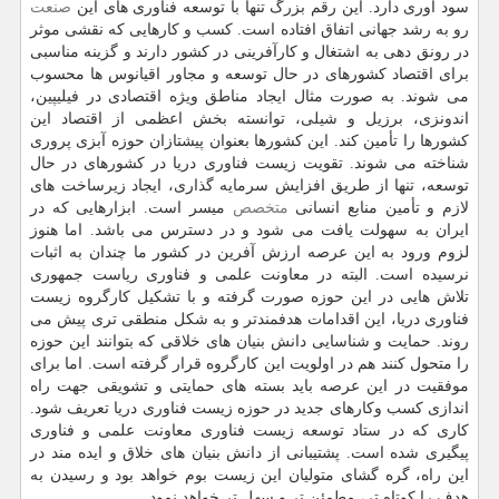
سود آوری دارد. این رقم بزرگ تنها با توسعه فناوری های این
صنعت
رو به رشد جهانی اتفاق افتاده است. كسب و كارهایی كه نقشی موثر
در رونق دهی به اشتغال و كارآفرینی در كشور دارند و گزینه مناسبی
برای اقتصاد كشورهای در حال توسعه و مجاور اقیانوس ها محسوب
می شوند. به صورت مثال ایجاد مناطق ویژه اقتصادی در فیلیپین،
اندونزی، برزیل و شیلی، توانسته بخش اعظمی از اقتصاد این
كشورها را تأمین كند. این كشورها بعنوان پیشتازان حوزه آبزی پروری
شناخته می شوند. تقویت زیست فناوری دریا در كشورهای در حال
توسعه، تنها از طریق افزایش سرمایه گذاری، ایجاد زیرساخت های
لازم و تأمین منابع انسانی
متخصص
میسر است. ابزارهایی كه در
ایران به سهولت یافت می شود و در دسترس می باشد. اما هنوز
لزوم ورود به این عرصه ارزش آفرین در كشور ما چندان به اثبات
نرسیده است. البته در معاونت علمی و فناوری ریاست جمهوری
تلاش هایی در این حوزه صورت گرفته و با تشكیل كارگروه زیست
فناوری دریا، این اقدامات هدفمندتر و به شكل منطقی تری پیش می
روند. حمایت و شناسایی دانش بنیان های خلاقی كه بتوانند این حوزه
را متحول كنند هم در اولویت این كارگروه قرار گرفته است. اما برای
موفقیت در این عرصه باید بسته های حمایتی و تشویقی جهت راه
اندازی كسب وكارهای جدید در حوزه زیست فناوری دریا تعریف شود.
كاری كه در ستاد توسعه زیست فناوری معاونت علمی و فناوری
پیگیری شده است. پشتیبانی از دانش بنیان های خلاق و ایده مند در
این راه، گره گشای متولیان این زیست بوم خواهد بود و رسیدن به
هدف را كوتاه تر، مطمئن تر و سهل تر خواهد نمود.