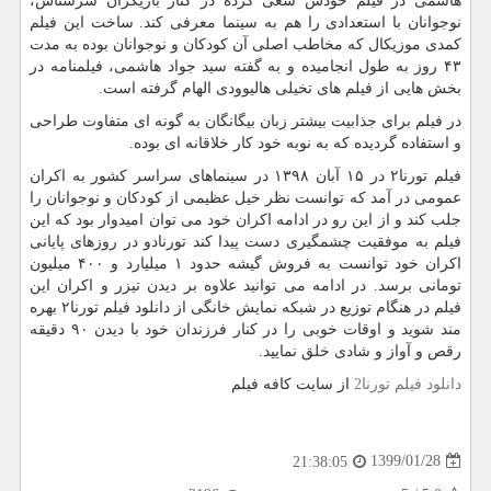
هاشمی در فیلم خودش سعی کرده در کنار بازیگران سرشناس،
نوجوانان با استعدادی را هم به سینما معرفی کند. ساخت این فیلم
کمدی موزیکال که مخاطب اصلی آن کودکان و نوجوانان بوده به مدت
۴۳ روز به طول انجامیده و به گفته سید جواد هاشمی، فیلمنامه در
بخش هایی از فیلم های تخیلی هالیوودی الهام گرفته است.
در فیلم برای جذابیت بیشتر زبان بیگانگان به گونه ای متفاوت طراحی
و استفاده گردیده که به نوبه خود کار خلاقانه ای بوده.
فیلم تورنا۲ در ۱۵ آبان ۱۳۹۸ در سینماهای سراسر کشور به اکران
عمومی در آمد که توانست نظر خیل عظیمی از کودکان و نوجوانان را
جلب کند و از این رو در ادامه اکران خود می توان امیدوار بود که این
فیلم به موفقیت چشمگیری دست پیدا کند تورنادو در روزهای پایانی
اکران خود توانست به فروش گیشه حدود ۱ میلیارد و ۴۰۰ میلیون
تومانی برسد. در ادامه می توانید علاوه بر دیدن تیزر و اکران این
فیلم در هنگام توزیع در شبکه نمایش خانگی از دانلود فیلم تورنا۲ بهره
مند شوید و اوقات خوبی را در کنار فرزندان خود با دیدن ۹۰ دقیقه
رقص و آواز و شادی خلق نمایید.
دانلود فیلم تورنا2
از سایت کافه فیلم
1399/01/28
21:38:05