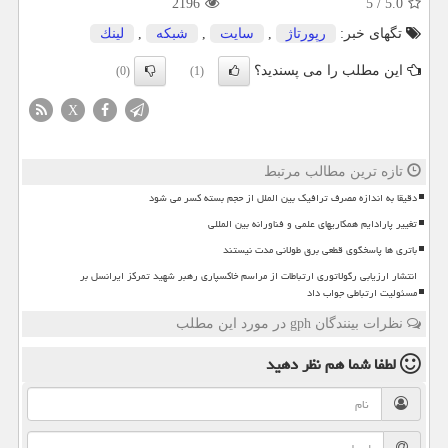
2196
5
/
5.0
تگهای خبر:
رپورتاژ
,
سایت
,
شبكه
,
لینك
این مطلب را می پسندید؟
(0)
(1)
X
تازه ترین مطالب مرتبط
دقیقا به اندازه مصرف ترافیک بین الملل از حجم بسته کسر می شود
تغییر پارادایم همکاریهای علمی و فناورانه بین المللی
باتری ها پاسخگوی قطعی برق طولانی مدت نیستند
انتشار ارزیابی رگولاتوری ارتباطات از مراسم خاکسپاری رهبر شهید تمرکز ایرانسل بر
مسئولیت ارتباطی جواب داد
نظرات بینندگان gph در مورد این مطلب
لطفا شما هم
نظر دهید