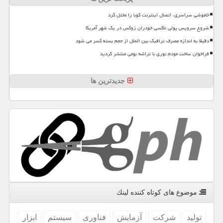
خاموشی سراسری، اتصال اینترنت کوبا را مختل کرد
شروع سرویس پولی تاکسی خودران زوکس در یک شهر آمریکا
دقیقا به اندازه مصرف ترافیک بین الملل از حجم بسته کسر می شود
فراخوان ساخت مودم نوری با تراشه بومی منتشر گردید
جدیدترین ها
موضوع های كوتاه كننده لینك
تولید
شركت
آزمایش
فناوری
سیستم
ابزار