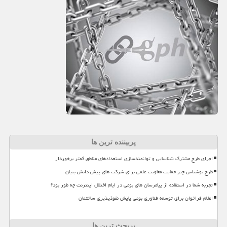
پربیننده ترین ها
اجرای طرح مشترک شناسایی و توانمندسازی استعدادهای مناطق کمتر برخوردار
طرح نوشناس چتر حمایت معاونت علمی برای شرکت های پیش دانش بنیان
تجربه شما در استفاده از پیامرسان های بومی در ایام اختلال اینترنت چه طور بود؟
اعلام فراخوان برای توسعه فناوری بومی پایش نفوذپذیری ساختمان
پربحث ترین ها