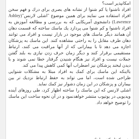
امكانپذیر است؟
افراد ناشنوا یا كم شنوا از نشانه های بصری برای درك و فهم سخن
افراد استفاده می نمایند برای همین موضوع "اشلی لارنس"(Ashley
Lawrence) دانشجوی آمریكایی كه به بررسی و مطالعه آموزش به
افراد ناشنوا و كم شنوا می پردازد یك ماسك ساخته كه قسمت دهان
آن همانند دیگر ماسك های موجود در بازار نیست و افراد می توانند
دهان طرف مقابل را به راحتی مشاهده كنند. این ماسك به پزشكان
اجازه می دهد تا با بیمارانی كه از آنها مراقبت می كنند، ارتباط
مستقیمی برقرار كنند و دیگر زمان حرف زدن نیازی به بلند گفتن
جملات نیست و افراد نیز هنگام شنیدن گرفتار خطا نمی شوند و با
دیدن لبخند پزشكان نیز اضطراب آنها كمی كاهش پیدا می كند.
بااینكه این ماسك برای كمك به افراد مبتلا به مشكلات شنوایی
طراحی شده است، اما می تواند به حفظ ارتباط نزدیك تر بین
بیماران و پزشكان در این زمان دشوار نیز كمك نماید.
اشلی لارنس كه این ماسك را ساخته اظهار كرد، طی روزهای آینده
ویدیویی در یوتیوب منتشر خواهدنمود و در آن نحوه ساخت این ماسك
را توضیح خواهد داد.