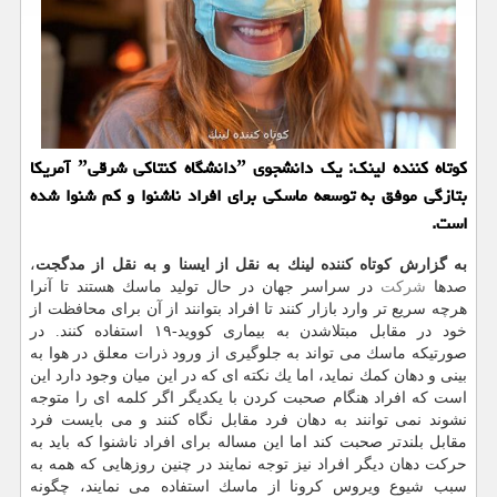
كوتاه كننده لینك: یك دانشجوی ˮدانشگاه كنتاكی شرقیˮ آمریكا
بتازگی موفق به توسعه ماسكی برای افراد ناشنوا و كم شنوا شده
است.
به گزارش كوتاه كننده لینك به نقل از ایسنا و به نقل از مدگجت
،
صدها
شركت
در سراسر جهان در حال تولید ماسك هستند تا آنرا
هرچه سریع تر وارد بازار كنند تا افراد بتوانند از آن برای محافظت از
خود در مقابل مبتلاشدن به بیماری كووید-۱۹ استفاده كنند. در
صورتیكه ماسك می تواند به جلوگیری از ورود ذرات معلق در هوا به
بینی و دهان كمك نماید، اما یك نكته ای كه در این میان وجود دارد این
است كه افراد هنگام صحبت كردن با یكدیگر اگر كلمه ای را متوجه
نشوند نمی توانند به دهان فرد مقابل نگاه كنند و می بایست فرد
مقابل بلندتر صحبت كند اما این مساله برای افراد ناشنوا كه باید به
حركت دهان دیگر افراد نیز توجه نمایند در چنین روزهایی كه همه به
سبب شیوع ویروس كرونا از ماسك استفاده می نمایند، چگونه