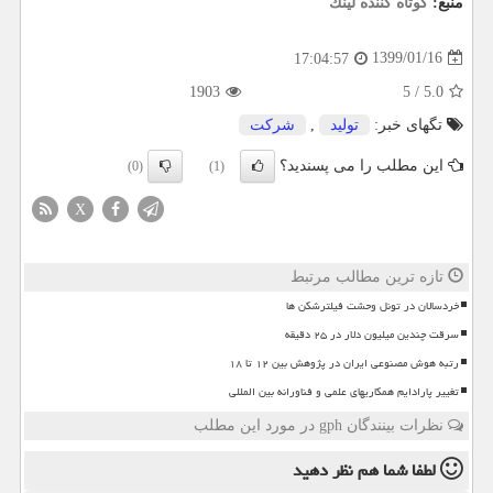
منبع:
كوتاه كننده لینك
1399/01/16
17:04:57
1903
5
/
5.0
تگهای خبر:
تولید
,
شركت
این مطلب را می پسندید؟
(0)
(1)
X
تازه ترین مطالب مرتبط
خردسالان در تونل وحشت فیلترشکن ها
سرقت چندین میلیون دلار در ۲۵ دقیقه
رتبه هوش مصنوعی ایران در پژوهش بین ۱۲ تا ۱۸
تغییر پارادایم همکاریهای علمی و فناورانه بین المللی
نظرات بینندگان gph در مورد این مطلب
لطفا شما هم
نظر دهید