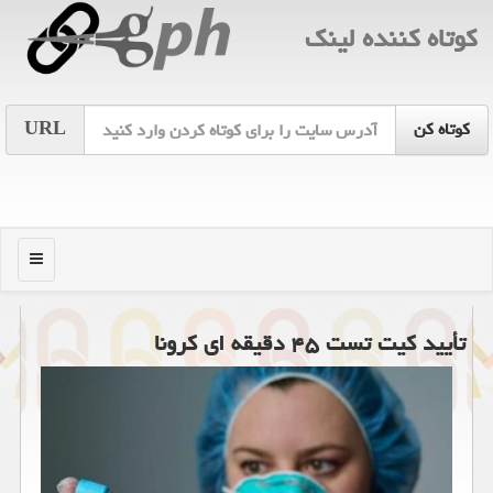
كوتاه كننده لینك
URL
منو
تأیید كیت تست ۴۵ دقیقه ای كرونا