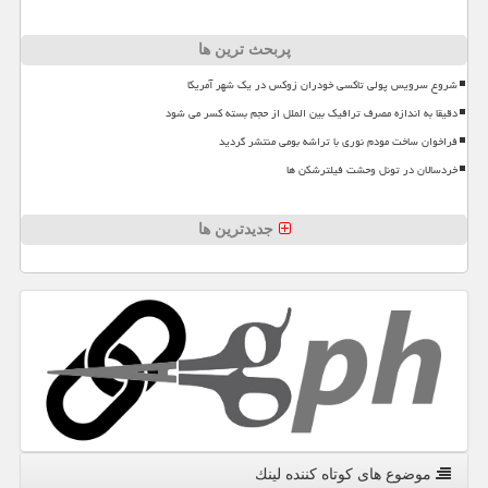
پربحث ترین ها
شروع سرویس پولی تاکسی خودران زوکس در یک شهر آمریکا
دقیقا به اندازه مصرف ترافیک بین الملل از حجم بسته کسر می شود
فراخوان ساخت مودم نوری با تراشه بومی منتشر گردید
خردسالان در تونل وحشت فیلترشکن ها
جدیدترین ها
موضوع های كوتاه كننده لینك