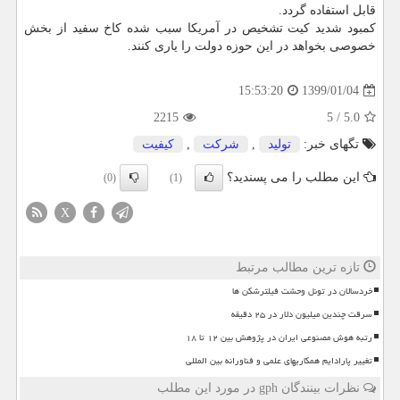
قابل استفاده گردد.
كمبود شدید كیت تشخیص در آمریكا سبب شده كاخ سفید از بخش
خصوصی بخواهد در این حوزه دولت را یاری كنند.
1399/01/04
15:53:20
2215
5
/
5.0
تگهای خبر:
تولید
,
شركت
,
كیفیت
این مطلب را می پسندید؟
(0)
(1)
X
تازه ترین مطالب مرتبط
خردسالان در تونل وحشت فیلترشکن ها
سرقت چندین میلیون دلار در ۲۵ دقیقه
رتبه هوش مصنوعی ایران در پژوهش بین ۱۲ تا ۱۸
تغییر پارادایم همکاریهای علمی و فناورانه بین المللی
نظرات بینندگان gph در مورد این مطلب