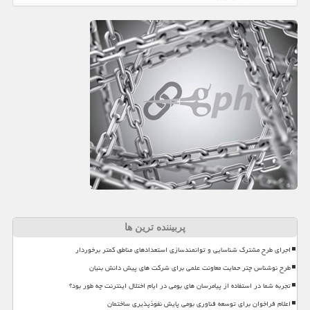
پربیننده ترین ها
اجرای طرح مشترک شناسایی و توانمندسازی استعدادهای مناطق کمتر برخوردار
طرح نوشناس چتر حمایت معاونت علمی برای شرکت های پیش دانش بنیان
تجربه شما در استفاده از پیامرسان های بومی در ایام اختلال اینترنت چه طور بود؟
اعلام فراخوان برای توسعه فناوری بومی پایش نفوذپذیری ساختمان