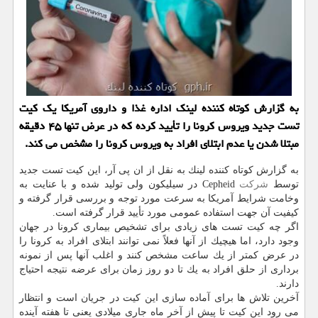
به گزارش كوتاه كننده لینك اداره غذا و داروی آمریكا یك كیت
تست جدید ویروس كرونا را تأیید كرده كه در عرض تنها ۴۵ دقیقه
مبتلا شدن یا عدم ابتلای افراد به ویروس كرونا را مشخص می كند.
به گزارش كوتاه كننده لینك به نقل از ان پی آر، این كیت تست جدید
توسط
شركت
Cepheid در سیلیكون ولی تولید شده و با عنایت به
وخامت شرایط آمریكا به سرعت مورد توجه و بررسی قرار گرفته و
كیفیت آن جهت استفاده عمومی مورد تأیید قرار گرفته است.
اگر چه كیت تست های زیادی برای تشخیص بیماری كرونا در جهان
وجود دارد، اما هیچیك از آنها فعلاً نمی توانند ابتلای افراد به كرونا را
در عرض كمتر از یك ساعت مشخص كنند و اغلب آنها پس از نمونه
برداری از حلق افراد به یك تا دو روز زمان برای عرضه نتیجه احتیاج
دارند.
آخرین تلاش ها برای آماده سازی این كیت در جریان است و انتظار
می رود این كیت تا پیش از آخر ماه جاری میلادی یعنی تا هفته آینده