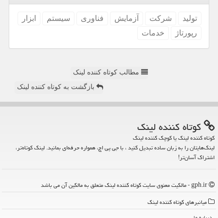
تولید
شركت
آزمایش
فناوری
سیستم
ابزار
رپورتاژ
خدمات
مطالب کوتاه کننده لینک
بازگشت به کوتاه کننده لینک
كوتاه كننده لینك
کوتاه کننده لینک یا کوچک کننده لینک
لینک‌هایتان را به زبان ساده تبدیل کنید ، با جی پی اچ، همواره حرفه‌ای بمانید. لینک کوتاه‌تر،
اشتراک آسان‌تر!
gph.ir - مالکیت معنوی سایت كوتاه كننده لینك متعلق به مالکین آن می باشد
میانبرهای كوتاه كننده لینك
درباره ما